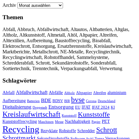
Archiv
Themen
Abfall, Abbruch, Abfallwirtschaft, Altautos, Altbatterien, Altglas,
Altholz, Altkunststoff, Altmetall, Altöl, Altpapier, Altreifen,
Alttextilien, Aufbereitung, Baustoffrecycling, Bioabfall,
Elektroschrott, Entsorgung, Ersatzbrennstoffe, Kreislaufwirtschaft,
Marktberichte, Metallschrott, NE-Metalle, Recyclingtechnik,
Recyclingwirtschaft, Rohstoffhandel, Sammelsysteme,
Schredderabfall, Schrott, Sekundärrohstoffe, Sonderabfall,
Sortiertechnik, Trenntechnik, Verpackungsabfall, Verwertung
Schlagwörter
Abfall
Abfallwirtschaft
Abfälle
aluminium
Altpapier
Altholz
Altreifen
bvse
BDE
Aufbereitung
BDSV
Batterien
BIR
Corona
Deutschland
Entsorgung
Digitalisierung
IFAT
EU
IFAT 2024
KI
Doppstadt
Kreislaufwirtschaft
Kunststoffe
Kunststoff
Kunststoffrecycling
PET
Nachhaltigkeit
Maschinen
Messe
Papier
Recycling
Schrott
Rezyklate
Schredder
Rohstoffe
Schrottmarkt
Verpackungen
Sekundärrohstoffe
Software
Tomra
Stahl