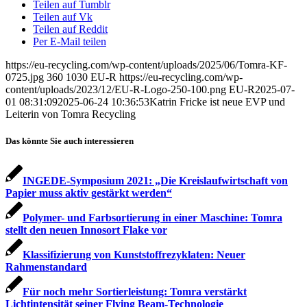
Teilen auf Tumblr
Teilen auf Vk
Teilen auf Reddit
Per E-Mail teilen
https://eu-recycling.com/wp-content/uploads/2025/06/Tomra-KF-
0725.jpg
360
1030
EU-R
https://eu-recycling.com/wp-
content/uploads/2023/12/EU-R-Logo-250-100.png
EU-R
2025-07-
01 08:31:09
2025-06-24 10:36:53
Katrin Fricke ist neue EVP und
Leiterin von Tomra Recycling
Das könnte Sie auch interessieren
INGEDE-Symposium 2021: „Die Kreislaufwirtschaft von
Papier muss aktiv gestärkt werden“
Polymer- und Farbsortierung in einer Maschine: Tomra
stellt den neuen Innosort Flake vor
Klassifizierung von Kunststoffrezyklaten: Neuer
Rahmenstandard
Für noch mehr Sortierleistung: Tomra verstärkt
Lichtintensität seiner Flying Beam-Technologie