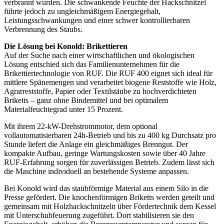
verbrannt wurden. Die schwankende Feuchte der Hackschnitzel
führte jedoch zu ungleichmäßigem Energiegehalt,
Leistungsschwankungen und einer schwer kontrollierbaren
Verbrennung des Staubs.
Die Lösung bei Konold: Brikettieren
Auf der Suche nach einer wirtschaftlichen und ökologischen
Lösung entschied sich das Familienunternehmen für die
Brikettiertechnologie von RUF. Die RUF 400 eignet sich ideal für
mittlere Spänemengen und verarbeitet biogene Reststoffe wie Holz,
Agrarreststoffe, Papier oder Textilstäube zu hochverdichteten
Briketts – ganz ohne Bindemittel und bei optimalem
Materialfeuchtegrad unter 15 Prozent.
Mit ihrem 22-kW-Drehstrommotor, dem optional
vollautomatisierbaren 24h-Betrieb und bis zu 400 kg Durchsatz pro
Stunde liefert die Anlage ein gleichmäßiges Brenngut. Der
kompakte Aufbau, geringe Wartungskosten sowie über 40 Jahre
RUF-Erfahrung sorgen für zuverlässigen Betrieb. Zudem lässt sich
die Maschine individuell an bestehende Systeme anpassen.
Bei Konold wird das staubförmige Material aus einem Silo in die
Presse gefördert. Die knochenförmigen Briketts werden geteilt und
gemeinsam mit Holzhackschnitzeln über Fördertechnik dem Kessel
mit Unterschubfeuerung zugeführt. Dort stabilisieren sie den