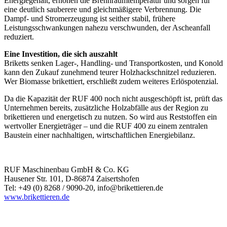
Energiegehalt, erhöhen die Brennraumtemperatur und sorgen für
eine deutlich sauberere und gleichmäßigere Verbrennung. Die
Dampf- und Stromerzeugung ist seither stabil, frühere
Leistungsschwankungen nahezu verschwunden, der Ascheanfall
reduziert.
Eine Investition, die sich auszahlt
Briketts senken Lager-, Handling- und Transportkosten, und Konold
kann den Zukauf zunehmend teurer Holzhackschnitzel reduzieren.
Wer Biomasse brikettiert, erschließt zudem weiteres Erlöspotenzial.
Da die Kapazität der RUF 400 noch nicht ausgeschöpft ist, prüft das
Unternehmen bereits, zusätzliche Holzabfälle aus der Region zu
brikettieren und energetisch zu nutzen. So wird aus Reststoffen ein
wertvoller Energieträger – und die RUF 400 zu einem zentralen
Baustein einer nachhaltigen, wirtschaftlichen Energiebilanz.
RUF Maschinenbau GmbH & Co. KG
Hausener Str. 101, D-86874 Zaisertshofen
Tel: +49 (0) 8268 / 9090-20, info@brikettieren.de
www.brikettieren.de