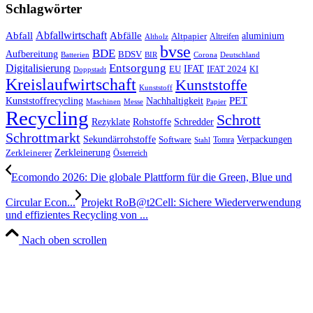
Schlagwörter
Abfall
Abfallwirtschaft
Abfälle
aluminium
Altpapier
Altholz
Altreifen
bvse
BDE
Aufbereitung
BDSV
Batterien
BIR
Corona
Deutschland
Entsorgung
Digitalisierung
IFAT
EU
IFAT 2024
KI
Doppstadt
Kreislaufwirtschaft
Kunststoffe
Kunststoff
Kunststoffrecycling
PET
Nachhaltigkeit
Maschinen
Messe
Papier
Recycling
Schrott
Rezyklate
Schredder
Rohstoffe
Schrottmarkt
Verpackungen
Sekundärrohstoffe
Software
Tomra
Stahl
Zerkleinerung
Zerkleinerer
Österreich
Ecomondo 2026: Die globale Plattform für die Green, Blue und
Circular Econ...
Projekt RoB@t2Cell: Sichere Wiederverwendung
und effizientes Recycling von ...
Nach oben scrollen