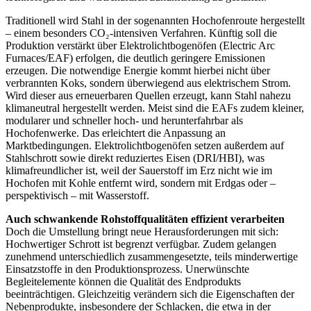
Traditionell wird Stahl in der sogenannten Hochofenroute hergestellt
– einem besonders CO₂-intensiven Verfahren. Künftig soll die
Produktion verstärkt über Elektrolichtbogenöfen (Electric Arc
Furnaces/EAF) erfolgen, die deutlich geringere Emissionen
erzeugen. Die notwendige Energie kommt hierbei nicht über
verbrannten Koks, sondern überwiegend aus elektrischem Strom.
Wird dieser aus erneuerbaren Quellen erzeugt, kann Stahl nahezu
klimaneutral hergestellt werden. Meist sind die EAFs zudem kleiner,
modularer und schneller hoch- und herunterfahrbar als
Hochofenwerke. Das erleichtert die Anpassung an
Marktbedingungen. Elektrolichtbogenöfen setzen außerdem auf
Stahlschrott sowie direkt reduziertes Eisen (DRI/HBI), was
klimafreundlicher ist, weil der Sauerstoff im Erz nicht wie im
Hochofen mit Kohle entfernt wird, sondern mit Erdgas oder –
perspektivisch – mit Wasserstoff.
Auch schwankende Rohstoff­qualitäten effizient verarbeiten
Doch die Umstellung bringt neue Herausforderungen mit sich:
Hochwertiger Schrott ist begrenzt verfügbar. Zudem gelangen
zunehmend unterschiedlich zusammengesetzte, teils minderwertige
Einsatzstoffe in den Produktionsprozess. Unerwünschte
Begleitelemente können die Qualität des Endprodukts
beeinträchtigen. Gleichzeitig verändern sich die Eigenschaften der
Nebenprodukte, insbesondere der Schlacken, die etwa in der