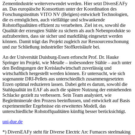
Zementindustrie weiterverwendet werden. Hier setzt DiversEAFy
an. Das europäische Konsortium unter der Koordination des
Forschungsinstituts VITO NV (Belgien) entwickelt Technologien,
die es ermöglichen, auch vielfältige und schwankende
Rohstoffqualitäten effizient zu verarbeiten. Ziel ist es, sowohl die
Qualität der erzeugten Stähle zu sichern als auch Nebenprodukte so
aufzubereiten, dass sie sicher und marktfähig eingesetzt werden
können. Damit trägt das Projekt zugleich zur Ressourcenschonung
und zur Schließung industrieller Stoffkreisläufe bei.
An der Universität Duisburg-Essen erforscht Prof. Dr. Hauke
Springer im Projekt, wie Metalle – insbesondere Stähle – auch unter
den Bedingungen der Kreislaufwirtschaft zuverlässig und
wirtschaftlich hergestellt werden können. Er untersucht, wie sich
sogenannte DRI-Pellets aus unterschiedlich zusammengesetzten
Erzen optimal reduzieren lassen. Dabei geht es darum, sowohl die
Stahlqualität im EAF als auch die spätere Nutzung der entstehenden
Schlacke gezielt zu verbessern. Sein Team analysiert, wie
Begleitminerale den Prozess beeinflussen, und entwickelt auf Basis
experimenteller Ergebnisse ein erweitertes Modell, das
unterschiedliche Rohstoffqualitäten künftig besser berücksichtigt.
uni-due.de
*) DiversEAFy steht für Diverse Electric Arc Fur­naces steelmaking