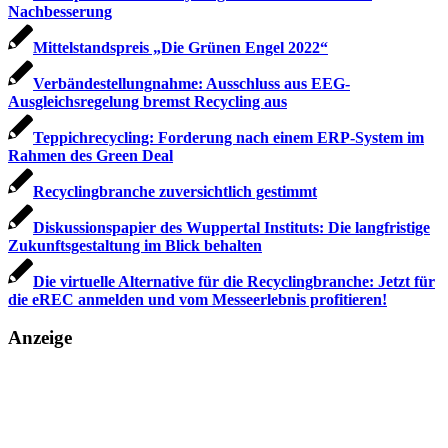
Nachbesserung
Mittelstandspreis „Die Grünen Engel 2022“
Verbändestellungnahme: Ausschluss aus EEG-
Ausgleichsregelung bremst Recycling aus
Teppichrecycling: Forderung nach einem ERP-System im
Rahmen des Green Deal
Recyclingbranche zuversichtlich gestimmt
Diskussionspapier des Wuppertal Instituts: Die langfristige
Zukunftsgestaltung im Blick behalten
Die virtuelle Alternative für die Recyclingbranche: Jetzt für
die eREC anmelden und vom Messeerlebnis profitieren!
Anzeige