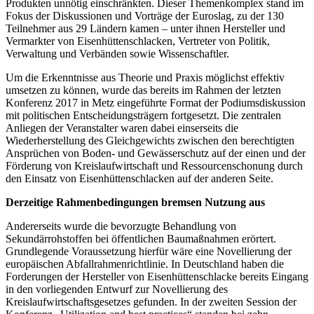
Produkten unnötig einschränkten. Dieser Themenkomplex stand im
Fokus der Diskussionen und Vorträge der Euroslag, zu der 130
Teilnehmer aus 29 Ländern kamen – unter ihnen Hersteller und
Vermarkter von Eisenhüttenschlacken, Vertreter von Politik,
Verwaltung und Verbänden sowie Wissenschaftler.
Um die Erkenntnisse aus Theorie und Praxis möglichst effektiv
umsetzen zu können, wurde das bereits im Rahmen der letzten
Konferenz 2017 in Metz eingeführte Format der Podiumsdiskussion
mit politischen Entscheidungsträgern fortgesetzt. Die zentralen
Anliegen der Veranstalter waren dabei einserseits die
Wiederherstellung des Gleichgewichts zwischen den berechtigten
Ansprüchen von Boden- und Gewässerschutz auf der einen und der
Förderung von Kreislaufwirtschaft und Ressourcenschonung durch
den Einsatz von Eisenhüttenschlacken auf der anderen Seite.
Derzeitige Rahmenbedingungen bremsen Nutzung aus
Andererseits wurde die bevorzugte Behandlung von
Sekundärrohstoffen bei öffentlichen Baumaßnahmen erörtert.
Grundlegende Voraussetzung hierfür wäre eine Novellierung der
europäischen Abfallrahmenrichtlinie. In Deutschland haben die
Forderungen der Hersteller von Eisenhüttenschlacke bereits Eingang
in den vorliegenden Entwurf zur Novellierung des
Kreislaufwirtschaftsgesetzes gefunden. In der zweiten Session der