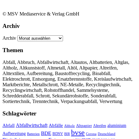
© MSV Mediaservice & Verlag GmbH
Archiv
Archiv
Themen
Abfall, Abbruch, Abfallwirtschaft, Altautos, Altbatterien, Altglas,
Altholz, Altkunststoff, Altmetall, Altöl, Altpapier, Altreifen,
Alttextilien, Aufbereitung, Baustoffrecycling, Bioabfall,
Elektroschrott, Entsorgung, Ersatzbrennstoffe, Kreislaufwirtschaft,
Marktberichte, Metallschrott, NE-Metalle, Recyclingtechnik,
Recyclingwirtschaft, Rohstoffhandel, Sammelsysteme,
Schredderabfall, Schrott, Sekundärrohstoffe, Sonderabfall,
Sortiertechnik, Trenntechnik, Verpackungsabfall, Verwertung
Schlagwörter
Abfall
Abfallwirtschaft
Abfälle
aluminium
Altpapier
Altholz
Altreifen
bvse
BDE
Aufbereitung
BDSV
Batterien
BIR
Corona
Deutschland