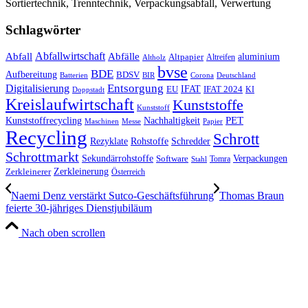
Sortiertechnik, Trenntechnik, Verpackungsabfall, Verwertung
Schlagwörter
Abfall
Abfallwirtschaft
Abfälle
aluminium
Altpapier
Altholz
Altreifen
bvse
BDE
Aufbereitung
BDSV
Batterien
BIR
Corona
Deutschland
Entsorgung
Digitalisierung
IFAT
EU
IFAT 2024
KI
Doppstadt
Kreislaufwirtschaft
Kunststoffe
Kunststoff
Kunststoffrecycling
PET
Nachhaltigkeit
Maschinen
Messe
Papier
Recycling
Schrott
Rezyklate
Schredder
Rohstoffe
Schrottmarkt
Verpackungen
Sekundärrohstoffe
Software
Tomra
Stahl
Zerkleinerung
Zerkleinerer
Österreich
Naemi Denz verstärkt Sutco-Geschäftsführung
Thomas Braun
feierte 30-jähriges Dienstjubiläum
Nach oben scrollen