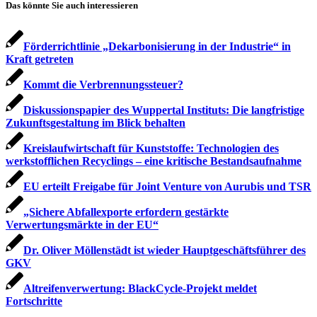
Das könnte Sie auch interessieren
Förderrichtlinie „Dekarbonisierung in der Industrie“ in
Kraft getreten
Kommt die Verbrennungssteuer?
Diskussionspapier des Wuppertal Instituts: Die langfristige
Zukunftsgestaltung im Blick behalten
Kreislaufwirtschaft für Kunststoffe: Technologien des
werkstofflichen Recyclings – eine kritische Bestandsaufnahme
EU erteilt Freigabe für Joint Venture von Aurubis und TSR
„Sichere Abfallexporte erfordern gestärkte
Verwertungsmärkte in der EU“
Dr. Oliver Möllenstädt ist wieder Hauptgeschäftsführer des
GKV
Altreifenverwertung: BlackCycle-Projekt meldet
Fortschritte