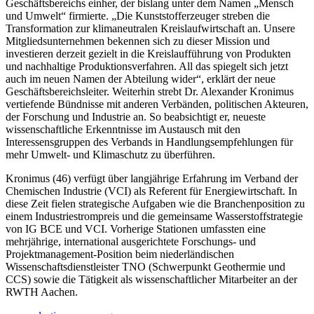
Geschäftsbereichs einher, der bislang unter dem Namen „Mensch
und Umwelt“ firmierte. „Die Kunststofferzeuger streben die
Transformation zur klimaneutralen Kreislaufwirtschaft an. Unsere
Mitgliedsunternehmen bekennen sich zu dieser Mission und
investieren derzeit gezielt in die Kreislaufführung von Produkten
und nachhaltige Produktionsverfahren. All das spiegelt sich jetzt
auch im neuen Namen der Abteilung wider“, erklärt der neue
Geschäftsbereichsleiter. Weiterhin strebt Dr. Alexander Kronimus
vertiefende Bündnisse mit anderen Verbänden, politischen Akteuren,
der Forschung und Industrie an. So beabsichtigt er, neueste
wissenschaftliche Erkenntnisse im Austausch mit den
Interessensgruppen des Verbands in Handlungsempfehlungen für
mehr Umwelt- und Klimaschutz zu überführen.
Kronimus (46) verfügt über langjährige Erfahrung im Verband der
Chemischen Industrie (VCI) als Referent für Energiewirtschaft. In
diese Zeit fielen strategische Aufgaben wie die Branchenposition zu
einem Industriestrompreis und die gemeinsame Wasserstoffstrategie
von IG BCE und VCI. Vorherige Stationen umfassten eine
mehrjährige, international ausgerichtete Forschungs- und
Projektmanagement-Position beim niederländischen
Wissenschaftsdienstleister TNO (Schwerpunkt Geothermie und
CCS) sowie die Tätigkeit als wissenschaftlicher Mitarbeiter an der
RWTH Aachen.