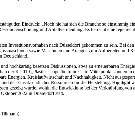
 bestätigt den Eindruck: „Noch nie hat sich die Branche so einstimmi
 Ressourcenschonung und Abfallvermeidung. Es herrscht eine regelrech
kreten Investitionsvorhaben nach Düsseldorf gekommen zu sein. Bei den 
itzgussmaschinen sowie Maschinen und Anlagen zum Aufbereiten und Re
 in Deutschland.
d hochkarätig besetzen Diskussionen, etwa zu erneuerbaren Energien,
au der K 2019 „Plastics shape the future“. Im Mittelpunkt standen in 
bare Energien, Kreislaufwirtschaft und Nachhaltigkeit. Nicht ausgespa
nd der Einsatz endlicher Ressourcen für die Herstellung. Highlight 
sen gezeigt wurde, wohin die Entwicklung bei der Verknüpfung von a
 Oktober 2022 in Düsseldorf statt.
 Tillmann)