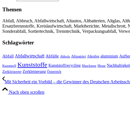
Themen
Abfall, Abbruch, Abfallwirtschaft, Altautos, Altbatterien, Altglas, Alth
Ersatzbrennstoffe, Kreislaufwirtschaft, Marktberichte, Metallschrott
Sonderabfall, Sortiertechnik, Trenntechnik, Verpackungsabfall, Verw
Schlagwörter
Abfall
Abfallwirtschaft
Abfälle
aluminium
Aufbe
Altpapier
Altholz
Altreifen
Kunststoffe
Kunststoffrecycling
Nachhaltigkei
Kunststoff
Maschinen
Messe
Zerkleinerung
Zerkleinerer
Österreich
Mit Sicherheit ein Vorbild – die Gewinner des Deutschen Arbeitsschu
Nach oben scrollen