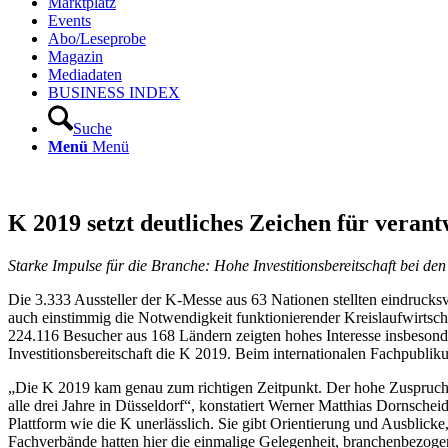
Marktplatz
Events
Abo/Leseprobe
Magazin
Mediadaten
BUSINESS INDEX
Suche
Menü
Menü
K 2019 setzt deutliches Zeichen für veran
Starke Impulse für die Branche: Hohe Investitionsbereitschaft bei d
Die 3.333 Aussteller der K-Messe aus 63 Nationen stellten eindrucksv
auch einstimmig die Notwendigkeit funktionierender Kreislaufwirtschaf
224.116 Besucher aus 168 Ländern zeigten hohes Interesse insbesond
Investitionsbereitschaft die K 2019. Beim internationalen Fachpubliku
„Die K 2019 kam genau zum richtigen Zeitpunkt. Der hohe Zuspruch au
alle drei Jahre in Düsseldorf“, konstatiert Werner Matthias Dornschei
Plattform wie die K unerlässlich. Sie gibt Orientierung und Ausblicke
Fachverbände hatten hier die einmalige Gelegenheit, branchenbezogen