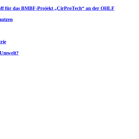
k-off für das BMBF-Projekt „CirProTech“ an der OHLF
nutzen
rie
e Umwelt?