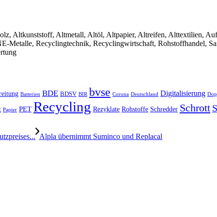
olz, Altkunststoff, Altmetall, Altöl, Altpapier, Altreifen, Alttextilien, 
, NE-Metalle, Recyclingtechnik, Recyclingwirtschaft, Rohstoffhandel, S
ertung
bvse
BDE
Digitalisierung
reitung
BDSV
Batterien
BIR
Dop
Corona
Deutschland
Recycling
Schrott
S
PET
Rezyklate
Schredder
t
Rohstoffe
Papier
tzpreises...
Alpla übernimmt Suminco und Replacal