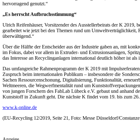
hervorragend genutzt.“
„Es herrscht Aufbruchsstimmung“
Ulrich Reifenhäuser, Vorsitzender des Ausstellerbeirats der K 2019,
gearbeitet wie jetzt bei den Themen rund um Umwelt­verträglichkeit,
überwältigend.“
Über die Hälfte der Entscheider aus der Industrie gaben an, mit kon
im Fokus, dabei vor allem in Extruder- und Extrusionsanlagen, Spr
das Interesse an Recyclinganlagen international deutlich höher ist als
Das umfangreiche Rahmenprogramm der K 2019 mit Impulsreferaten un
Zuspruch beim internationalen Publikum – insbesondere die Sondersch
Sachen Ressourcenschonung, Digitalisierung, Funktionalität, erneuer
Weltmeeren, die Wegwerfmentalität rund um Kunststoffverpackungen u
von jungen Forschern des FabLab Lübeck e.V. gebaut und anhand des
Kunststoff in Zukunft geht. Die nächste K findet vom 19. bis zum 26.
www.k-online.de
(EU-Recycling 12/2019, Seite 21, Foto: Messe Düsseldorf/Constanze
Anzeige