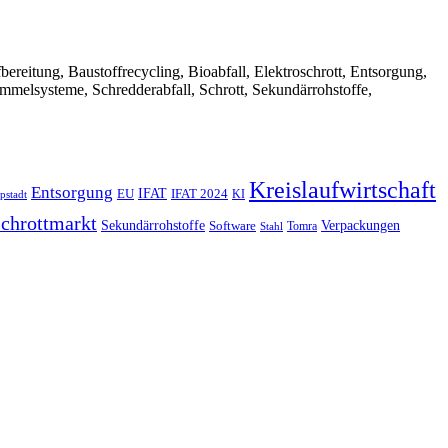
Aufbereitung, Baustoffrecycling, Bioabfall, Elektroschrott, Entsorgung,
ammelsysteme, Schredderabfall, Schrott, Sekundärrohstoffe,
Kreislaufwirtschaft
Entsorgung
IFAT
EU
IFAT 2024
KI
pstadt
chrottmarkt
Verpackungen
Sekundärrohstoffe
Software
Tomra
Stahl