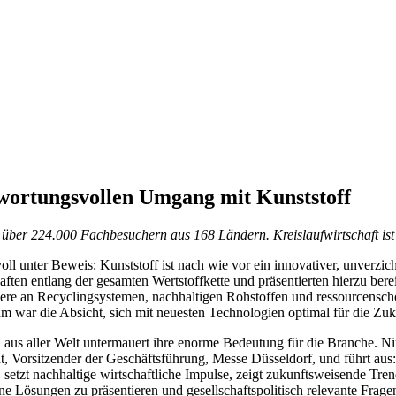
twortungsvollen Umgang mit Kunststoff
en über 224.000 Fachbesuchern aus 168 Ländern. Kreislaufwirtschaft ist
oll unter Beweis: Kunststoff ist nach wie vor ein innovativer, unverzi
ten entlang der gesamten Wertstoffkette und präsentierten hierzu berei
ere an Recyclingsystemen, nachhaltigen Rohstoffen und ressourcensch
m war die Absicht, sich mit neuesten Technologien optimal für die Zuku
s aller Welt untermauert ihre enorme Bedeutung für die Branche. Nirg
dt, Vorsitzender der Geschäftsführung, Messe Düsseldorf, und führt aus:
, setzt nachhaltige wirtschaftliche Impulse, zeigt zukunftsweisende Tre
e Lösungen zu präsentieren und gesellschaftspolitisch relevante Frag