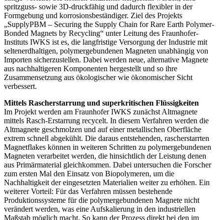
spritzguss- sowie 3D-druckfähig und dadurch flexibler in der
Formgebung und korrosionsbeständiger. Ziel des Projekts
„SupplyPBM – Securing the Supply Chain for Rare Earth Polymer-
Bonded Magnets by Recycling“ unter Leitung des Fraunhofer-
Instituts IWKS ist es, die langfristige Versorgung der Industrie mit
seltenerdhaltigen, polymergebundenen Magneten unabhängig von
Importen sicherzustellen. Dabei werden neue, alternative Magnete
aus nachhaltigeren Komponenten hergestellt und so ihre
Zusammensetzung aus ökologischer wie ökonomischer Sicht
verbessert.
Mittels Rascherstarrung und superkritischen Flüssigkeiten
Im Projekt werden am Fraunhofer IWKS zunächst Altmagnete
mittels Rasch-Erstarrung recycelt. In diesem Verfahren werden die
Altmagnete geschmolzen und auf einer metallischen Oberfläche
extrem schnell abgekühlt. Die daraus entstehenden, rascherstarrten
Magnetflakes können in weiteren Schritten zu polymergebundenen
Magneten verarbeitet werden, die hinsichtlich der Leistung denen
aus Primärmaterial gleichkommen. Dabei untersuchen die Forscher
zum ersten Mal den Einsatz von Biopolymeren, um die
Nachhaltigkeit der eingesetzten Materialien weiter zu erhöhen. Ein
weiterer Vorteil: Für das Verfahren müssen bestehende
Produktionssysteme für die polymergebundenen Magnete nicht
verändert werden, was eine Aufskalierung in den industriellen
Maßstab möglich macht. So kann der Prozess direkt bei den im