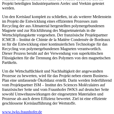
Projekt beteiligten Industriepartnern Arelec und Veekim getestet
werden.
Um den Kreislauf komplett zu schließen, ist als weiterer Meilenstein
im Projekt die Entwicklung eines effizienten Prozesses zum
Recycling der aus Altmaterial hergestellten polymergebundenen
Magnete und zur Rückführung des Magnetmaterials in die
Wertschöpfungskette vorgesehen. Der französische Projektpartner
ICMCB – Institut de Chimie de la Matière Condensée de Bordeaux
ist für die Entwicklung einer kontinuierlichen Technologie für das
Recycling von polymergebundenen Magneten verantwortlich.
Dieser Prozess beruht auf der Verwendung von superkritischen
Flüssigkeiten für die Trennung des Polymers von den magnetischen
Partikeln.
Um die Wirtschaftlichkeit und Nachhaltigkeit der angewandten
Prozesse zu bewerten, wird für das Projekt neben einem Business-
Plan eine umfassende Ökobilanz erstellt. Darin werden federführend
vom Projektpartner ISM – Institut des Sciences Moléculaires auf
französischer Seite und vom Fraunhofer IWKS auf deutscher Seite
sowohl Umweltauswirkungen der eingesetzten Materialien und
Prozesse als auch deren Effizienz bewertet. Ziel ist eine effiziente
geschlossene Kreislaufführung der Wertstoffe.
www.iwks.fraunhofer.de