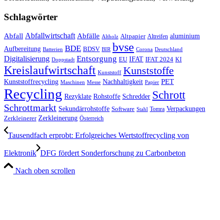
Schlagwörter
Abfall
Abfallwirtschaft
Abfälle
aluminium
Altpapier
Altholz
Altreifen
bvse
BDE
Aufbereitung
BDSV
Batterien
BIR
Corona
Deutschland
Entsorgung
Digitalisierung
IFAT
EU
IFAT 2024
KI
Doppstadt
Kreislaufwirtschaft
Kunststoffe
Kunststoff
Kunststoffrecycling
PET
Nachhaltigkeit
Maschinen
Messe
Papier
Recycling
Schrott
Rezyklate
Schredder
Rohstoffe
Schrottmarkt
Verpackungen
Sekundärrohstoffe
Software
Tomra
Stahl
Zerkleinerung
Zerkleinerer
Österreich
Tausendfach erprobt: Erfolgreiches Wertstoffrecycling von
Elektronik
DFG fördert Sonderforschung zu Carbonbeton
Nach oben scrollen