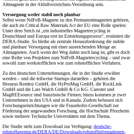
Altmagnete in der Abfallverzeichnis-Verordnung sein.
Versorgung weder stabil noch planbar
Selbst wenn NdFeB-Magnete zu den Permanentmagneten gehören,
die auch im Critical Raw Materials Act der EU eine Rolle spielen:
Unter dem Strich ist „ein industrielles Magnetrecycling in
Deutschland und Europa erst im Entstehungsprozess“, resümiert die
DERA-Studie. So bleibe als zentrale Her­ausforderung die stabile
und planbare Versorgung mit einer ausreichenden Menge an
Altmagneten. Auch wenn der Weg dahin noch lang ist, gibt es doch
eine Reihe von Projekten zum NdFeB-Magnetrecycling – und zwar
sowohl zum werkstofflichen wie zum rohstofflichen Verfahren.
Zu den deutschen Unternehmungen, die in der Studie erwähnt
werden – und die teilweise Startups darstellen – gehören die
Heraeus Remloy GmbH, die HyProMag GmbH, die RockLink
GmbH und die Lars Walch GmbH & Co KG. Carester und
MagREEsource sind französische Firmen; hinzu kommen je zwei
Unternehmen in den USA und in Kanada. Zudem befassen sich
Forschungseinrichtungen wie die Fraunhofer-Gesellschaft zur
Förderung der angewandten Forschung, die Hochschule Pforzheim
sowie mehrere Technische Universitäten mit dem Thema.
Die Studie steht zum Download zur Verfügung:
deutsche-
rohstoffagentur.de/DERA/DE/Downloads/rohstoffinformationen-