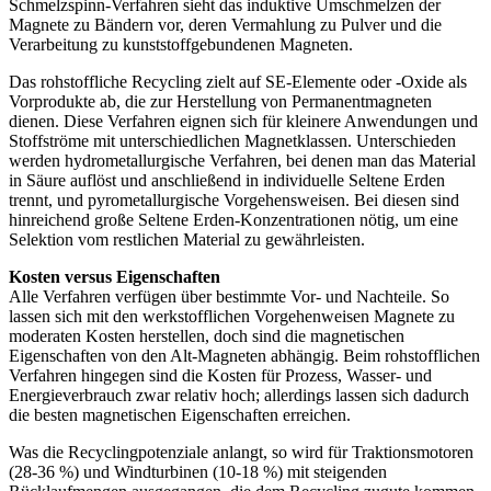
Schmelzspinn-Verfahren sieht das induktive Umschmelzen der
Magnete zu Bändern vor, deren Vermahlung zu Pulver und die
Verarbeitung zu kunststoffgebundenen Magneten.
Das rohstoffliche Recycling zielt auf SE-Elemente oder -Oxide als
Vorprodukte ab, die zur Herstellung von Permanentmagneten
dienen. Diese Verfahren eignen sich für kleinere Anwendungen und
Stoffströme mit unterschiedlichen Magnetklassen. Unterschieden
werden hydrometallurgische Verfahren, bei denen man das Material
in Säure auflöst und anschließend in individuelle Seltene Erden
trennt, und pyrometallurgische Vorgehensweisen. Bei diesen sind
hinreichend große Seltene Erden-Konzentrationen nötig, um eine
Selektion vom restlichen Material zu gewährleisten.
Kosten versus Eigenschaften
Alle Verfahren verfügen über bestimmte Vor- und Nachteile. So
lassen sich mit den werkstofflichen Vorgehenweisen Magnete zu
moderaten Kosten herstellen, doch sind die magnetischen
Eigenschaften von den Alt-Magneten abhängig. Beim rohstofflichen
Verfahren hingegen sind die Kosten für Prozess, Wasser- und
Energieverbrauch zwar relativ hoch; allerdings lassen sich dadurch
die besten magnetischen Eigenschaften erreichen.
Was die Recyclingpotenziale anlangt, so wird für Traktionsmotoren
(28-36 %) und Windturbinen (10-18 %) mit steigenden