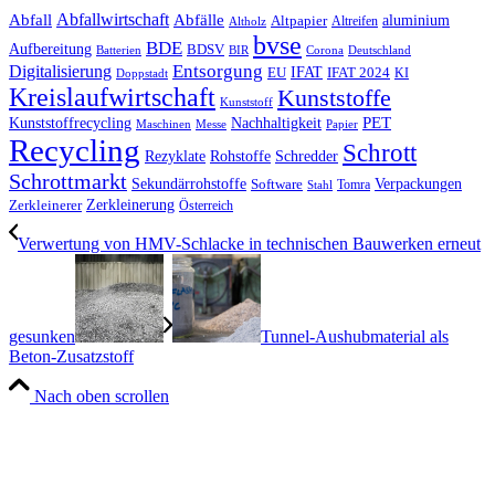
Abfall
Abfallwirtschaft
Abfälle
aluminium
Altpapier
Altholz
Altreifen
bvse
BDE
Aufbereitung
BDSV
Batterien
BIR
Corona
Deutschland
Entsorgung
Digitalisierung
IFAT
EU
IFAT 2024
KI
Doppstadt
Kreislaufwirtschaft
Kunststoffe
Kunststoff
Kunststoffrecycling
PET
Nachhaltigkeit
Maschinen
Messe
Papier
Recycling
Schrott
Rezyklate
Schredder
Rohstoffe
Schrottmarkt
Verpackungen
Sekundärrohstoffe
Software
Tomra
Stahl
Zerkleinerung
Zerkleinerer
Österreich
Verwertung von HMV-Schlacke in technischen Bauwerken erneut
gesunken
Tunnel-Aushubmaterial als
Beton-Zusatzstoff
Nach oben scrollen