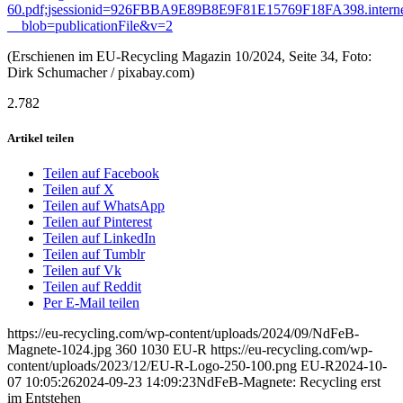
60.pdf;jsessionid=926FBBA9E89B8E9F81E15769F18FA398.intern
__blob=publicationFile&v=2
(Erschienen im EU-Recycling Magazin 10/2024, Seite 34, Foto:
Dirk Schumacher / pixabay.com)
2.782
Artikel teilen
Teilen auf Facebook
Teilen auf X
Teilen auf WhatsApp
Teilen auf Pinterest
Teilen auf LinkedIn
Teilen auf Tumblr
Teilen auf Vk
Teilen auf Reddit
Per E-Mail teilen
https://eu-recycling.com/wp-content/uploads/2024/09/NdFeB-
Magnete-1024.jpg
360
1030
EU-R
https://eu-recycling.com/wp-
content/uploads/2023/12/EU-R-Logo-250-100.png
EU-R
2024-10-
07 10:05:26
2024-09-23 14:09:23
NdFeB-Magnete: Recycling erst
im Entstehen