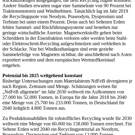
Rücklaufmengen ausgegangen, die dem Recycling zugute kommen.
Andere Studien erwarten sogar eine Sammelrate von 90 Prozent bei
Traktionsmotoren und Windturbinen. Tatsächlich lag im Jahr 2019
die Recyclingquote von Neodym, Praseodym, Dysprosium und
Terbium bei unter einem Prozent. Denn auch bei Seltenen Erden
fehlen Sammel- und Rückführungssysteme und bestehen nur
geringe wirtschaftliche Anreize. Magnetwerkstoffe gehen beim
Schreddern in der Eisenfraktion verloren oder werden beim Stahl-
oder Elektroschrott-Recycling aufgeschmolzen und verbleiben in
der Schlacke. Nur bei Windkraftanlagen sind erste gezielte
Sammelerfolge von Magneten sichtbar, die anschließend nach Asien
exportiert werden und dem europä­ischen Wertstoffkreislauf
entgehen.
Potenzial bis 2025 weitgehend konstant
Bisherige Untersuchungen zum Materialstrom NdFeB divergieren je
nach Region, Zeitraum und Menge. Schätzungen weisen für
„NdFeB allgemein“ im Jahr 2030 weltweit ein Aufkommen von
27.000 bis 52.000 Tonnen, in Europa für die Jahre 2018 bis 2040
eine Menge von 25.700 bis 233.000 Tonnen, in Deutschland für
2040 lediglich 4.800 Tonnen aus.
Zu Produktionsabfällen für rohstoffliches Recycling wurde für 2030
weltweit eine Menge von 60.000 bis 158.000 Tonnen errechnet. Für
Seltene Erden wird 2040 ein Recyclingpotenzial an Neodym,
Praseodym, Dysprosium und Terbium von 12.000 Tonnen