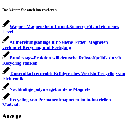
Das könnte Sie auch interessieren
Wagner Magnete hebt Umpol-Steuergerät auf ein neues
Level
Aufbereitungsanlage für Seltene-Erden-Magneten
verbindet Recycling und Fertigung
Bundestags-Fraktion will deutsche Rohstoffpolitik durch
Recycling stärken
Tausendfach erprobt: Erfolgreiches Wertstoffrecycling von
Elektronik
Nachhaltige polymergebundene Magnete
Recycling von Permanentmagneten im industriellen
Maßstab
Anzeige