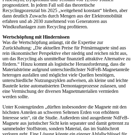
prognostiziert. In jedem Fall soll das theoretische
Recyclingpozenzial bis 2025 „weitgehend konstant“ bleiben, aber
dann deutlich Zuwachs durch Mengen aus der Elektromobilität
erfahren und ab 2030 zunehmend von Generatoren aus
Windkraftanlagen zum Recycling profitieren.
Wertschöpfung mit Hindernissen
Was die Wertschöpfung anlangt, rät die Expertise zur
Zurückhaltung: „Die aktuellen Preise für Primärmagnete sind aus
rein ökonomischer Perspektive eher niedrig und reichen nicht aus,
um das Recycling als unmittelbar finanziell attraktive Alternative zu
fördern.“ Hinzu kommt als logistische Herausforderung, dass die
Materialströme aufgrund unterschiedlichster NdFeB-Magnetanteile
heterogen ausfallen und möglichst viele Quellen benötigen,
unterschiedliche Nutzungszyklen aufweisen, als kleine und leichte
Bauteile keine automatisierten Demontageprozesse zulassen, und
eine Vermischung der diversen Magnetmaterialien vermieden
werden sollte.
Unter Kostengründen „dürften insbesondere die Magnete mit den
höchsten Anteilen an schweren Seltenen Erden von erhöhtem
Interesse sein“, rät die Studie. Außerdem sind ausgediente NdFeB-
Magnete aus juristischer Sicht kein separater und damit getrennt zu
sammelnder Stoffstrom, sondern Material, das im Stahlschrott
verloren geht. Eine Lösung könnte ein eigener Abfallschlüssel für