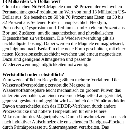
13 Milliarden US-Dollar wert
Global machen NdFeB-Magnete rund 58 Prozent der weltweiten
Permanentmagnet-Produktion im Wert von rund 13 Milliarden US-
Dollar aus. Sie bestehen zu 60 bis 70 Prozent aus Eisen, zu 30 bis
32 Prozent aus Seltenen Erden – hauptsächlich Neodym,
Praseodym, Dysprosium und Terbium – und zu einem Prozent aus
Bor und Zusätzen, um die magnetischen und physikalischen
Eigenschaften zu verbessern. Die Wiederverwendung gilt als
nachhaltigste Lösung. Dabei werden die Magnete entmagnetisiert,
gereinigt und nach Bedarf in eine neue Form geschnitten, mit einer
neuen Korrosionsschutzschicht versehen und erneut magnetisiert.
Dazu sind genügend Altmagneten und passende
Wiederverwendungsmöglichkeiten notwendig.
Wertstofflich oder rohstofflich?
Zum werkstofflichen Recycling zählen mehrere Verfahren. Die
Wasserstoffversprödung zerstört die Magnete in
Wasserstoffatmosphäre leicht mechanisch zu grobem Pulver, das
sinterfein vermahlen, an einem externen Magnetfeld ausgerichtet,
gepresst, gesintert und geglüht wird – ähnlich der Primärproduktion.
Davon unterscheidet sich das HDDR-Verfahren durch andere
Prozessdrücke und höhere Temperaturen für eine feinere
Mikrostruktur des Magnetpulvers. Durch Umschmelzen lassen sich
nach induktiver Aufschmelze die entstehenden Bandguss-Flocken
durch Primärprozesse zu Sintermagneten verarbeiten. Das