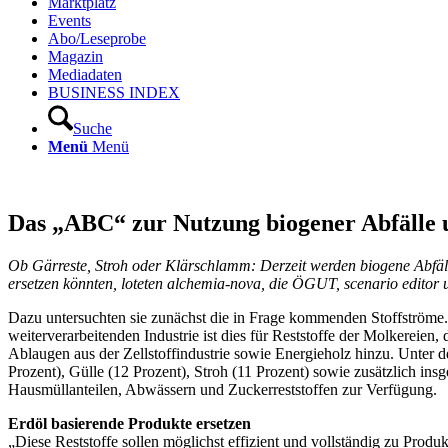
Marktplatz
Events
Abo/Leseprobe
Magazin
Mediadaten
BUSINESS INDEX
Suche
Menü
Menü
Das „ABC“ zur Nutzung biogener Abfälle
Ob Gärreste, Stroh oder Klärschlamm: Derzeit werden biogene Abfälle 
ersetzen könnten, loteten alchemia-nova, die ÖGUT, scenario editor 
Dazu untersuchten sie zunächst die in Frage kommenden Stoffströme. H
weiterverarbeitenden Industrie ist dies für Reststoffe der Molkereie
Ablaugen aus der Zellstoffindustrie sowie Energieholz hinzu. Unter 
Prozent), Gülle (12 Prozent), Stroh (11 Prozent) sowie zusätzlich i
Hausmüllanteilen, Abwässern und Zuckerreststoffen zur Verfügung.
Erdöl basierende Produkte ersetzen
„Diese Reststoffe sollen möglichst effizient und vollständig zu Produ