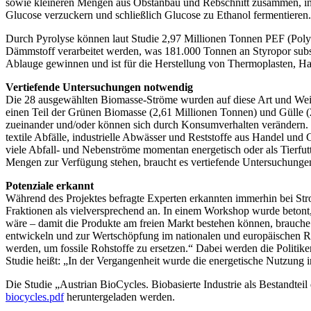
sowie kleineren Mengen aus Obstanbau und Rebschnitt zusammen, insg
Glucose verzuckern und schließlich Glucose zu Ethanol fermentieren.
Durch Pyrolyse können laut Studie 2,97 Millionen Tonnen PEF (Polye
Dämmstoff verarbeitet werden, was 181.000 Tonnen an Styropor substit
Ablauge gewinnen und ist für die Herstellung von Thermoplasten, Ha
Vertiefende Untersuchungen notwendig
Die 28 ausgewählten Biomasse-Ströme wurden auf diese Art und Weise
einen Teil der Grünen Biomasse (2,61 Millionen Tonnen) und Gülle (2
zueinander und/oder können sich durch Konsumverhalten verändern. 
textile Abfälle, industrielle Abwässer und Reststoffe aus Handel und 
viele Abfall- und Nebenströme momentan energetisch oder als Tierfut
Mengen zur Verfügung stehen, braucht es vertiefende Untersuchungen
Potenziale erkannt
Während des Projektes befragte Experten erkannten immerhin bei St
Fraktionen als vielversprechend an. In einem Workshop wurde betont,
wäre – damit die Produkte am freien Markt bestehen können, brauche e
entwickeln und zur Wertschöpfung im nationalen und europäischen Ra
werden, um fossile Rohstoffe zu ersetzen.“ Dabei werden die Politik
Studie heißt: „In der Vergangenheit wurde die energetische Nutzung in
Die Studie „Austrian BioCycles. Biobasierte Industrie als Bestandteil
biocycles.pdf
heruntergeladen werden.