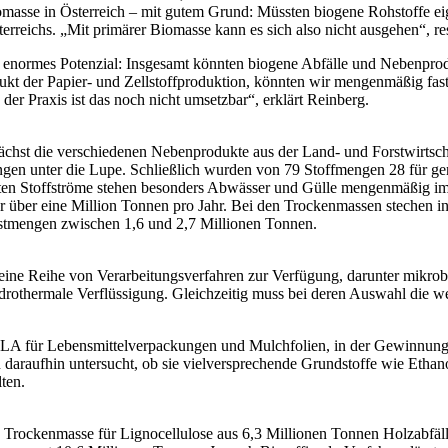
 Biomasse in Österreich – mit gutem Grund: Müssten biogene Rohstoffe 
terreichs. „Mit primärer Biomasse kann es sich also nicht ausgehen“, r
ein enormes Potenzial: Insgesamt könnten biogene Abfälle und Nebenprod
t der Papier- und Zellstoffproduktion, könnten wir mengenmäßig fast dr
der Praxis ist das noch nicht umsetzbar“, erklärt Reinberg.
hst die verschiedenen Nebenprodukte aus der Land- und Forstwirtschaft
ngen unter die Lupe. Schließlich wurden von 79 Stoffmengen 28 für gen
nten Stoffströme stehen besonders Abwässer und Gülle mengenmäßig im 
 über eine Million Tonnen pro Jahr. Bei den Trockenmassen stechen ins
Restmengen zwischen 1,6 und 2,7 Millionen Tonnen.
ne Reihe von Verarbeitungsverfahren zur Verfügung, darunter mikrobi
hermale Verflüssigung. Gleichzeitig muss bei deren Auswahl die weite
PLA für Lebensmittelverpackungen und Mulchfolien, in der Gewinnung 
 daraufhin untersucht, ob sie vielversprechende Grundstoffe wie Eth
ten.
 an Trockenmasse für Lignocellulose aus 6,3 Millionen Tonnen Holzabfä