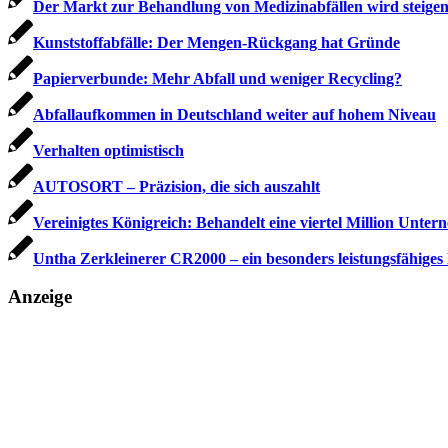
Der Markt zur Behandlung von Medizinabfällen wird steige
Kunststoffabfälle: Der Mengen-Rückgang hat Gründe
Papierverbunde: Mehr Abfall und weniger Recycling?
Abfallaufkommen in Deutschland weiter auf hohem Niveau
Verhalten optimistisch
AUTOSORT – Präzision, die sich auszahlt
Vereinigtes Königreich: Behandelt eine viertel Million Untern
Untha Zerkleinerer CR2000 – ein besonders leistungsfähiges
Anzeige