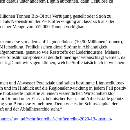
ch daraus unter anderem Lignin abtrennen, dann Cellulose zu
llionen Tonnen Bio-Öl zur Verfügung gestellt oder Stroh zu
t als Nebenstrom der Zellstofferzeugung an, lässt sich aus der
in einer Menge von 555.000 Tonnen verfügbar.
ckenmasse vor allem auf Lignocellulose (10,90 Millionen Tonnen),
Herstellung. Freilich stehen diese Ströme in Abhängigkeit
fgenommen, genauso wie Reststoffe der Lederindustrie, Melasse,
te Substitutionspotenzial deutlich niedriger veranschlagt werden, da
eht: „Damit wir sagen können, welche Stoffe tatsächlich in welchen
ämmen und Abwasser Potenziale und sahen bestimmte Lignocellulose-
h und im Hinblick auf die Regionalentwicklung in jedem Fall positiv
 biobasierte Industrie zu einem wesentlichen Wirtschaftsfaktor
 Ort und unter Einsatz heimischer Fach- und Arbeitskräfte genutzt
tzung von Biomasse zu nehmen. Denn wie es im Schlusskapitel der
t und der Abfallhierarchie steht.“
esources/nw_pdf/schriftenreihe/schriftenreihe-2020-13-austrian-