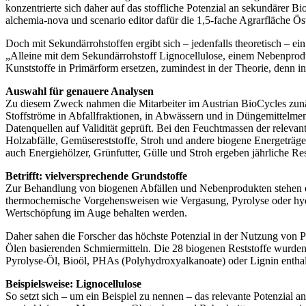
konzentrierte sich daher auf das stoffliche Potenzial an sekundärer
alchemia-nova und scenario editor dafür die 1,5-fache Agrarfläche Ös
Doch mit Sekundärrohstoffen ergibt sich – jedenfalls theoretisch – 
„Alleine mit dem Sekundärrohstoff Lignocellulose, einem Nebenproduk
Kunststoffe in Primärform ersetzen, zumindest in der Theorie, denn in 
Auswahl für genauere Analysen
Zu diesem Zweck nahmen die Mitarbeiter im Austrian BioCycles zunäc
Stoffströme in Abfallfraktionen, in Abwässern und in Düngemittelme
Datenquellen auf Validität geprüft. Bei den Feuchtmassen der releva
Holzabfälle, Gemüsereststoffe, Stroh und andere biogene Energeträger
auch Energiehölzer, Grünfutter, Gülle und Stroh ergeben jährliche 
Betrifft: vielversprechende Grundstoffe
Zur Behandlung von biogenen Abfällen und Nebenprodukten stehen ei
thermochemische Vorgehensweisen wie Vergasung, Pyrolyse oder hydrot
Wertschöpfung im Auge behalten werden.
Daher sahen die Forscher das höchste Potenzial in der Nutzung von 
Ölen basierenden Schmiermitteln. Die 28 biogenen Reststoffe wurden
Pyrolyse-Öl, Bioöl, PHAs (Polyhydroxyalkanoate) oder Lignin enthal
Beispielsweise: Lignocellulose
So setzt sich – um ein Beispiel zu nennen – das relevante Potenzial