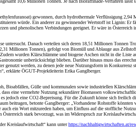
esamt 10,6 Millionen Tonnen. Je nach Bioraffinade-Verfahren lässt si
thylenfuranoat) gewonnen, durch hydrothermale Verflüssigung 2,94 Mi
uieren würde. Ein anderer zu gewinnender Wertstoff ist Lignin: Er fäll
rzen und phenolischen Verbindungen geeignet. Er wäre in Österreich 
 untersucht. Danach verteilen sich deren 18,51 Millionen Tonnen Tro
,31 Millionen Tonnen), gefolgt von Biomüll und Ablauge aus Zellstoff-
Zudem wurden Klärschlämme und biogene Aschen nicht in die Liste au
Gastronomie unberücksichtigt blieben. Darüber hinaus muss das errechne
ter genutzt werden, zu denen jede neue Nutzungsform in Konkurrenz st
“, erklärte ÖGUT-Projektleiterin Erika Ganglberger.
roh, Bioabfällen, Gülle und kommunalen sowie industriellen Klärschl
 dass eine vermehrte Nutzung sekundärer Biomassen volkswirtschaftlic
s jedoch eine CO2-Bepreisung. Für die Zukunft könne sich freilich die
um beitragen, betonte Ganglberger: „Vorhandene Rohstoffe könnten vor
er auch ein Wort mitzureden haben, um Einfluss auf die stoffliche Nu
 Österreich stark bevorzugt, was im Widerspruch zur Kreislaufwirtschaf
 der Kreislaufwirtschaft“ kann unter
https://nachhaltigwirtschaften.at/r