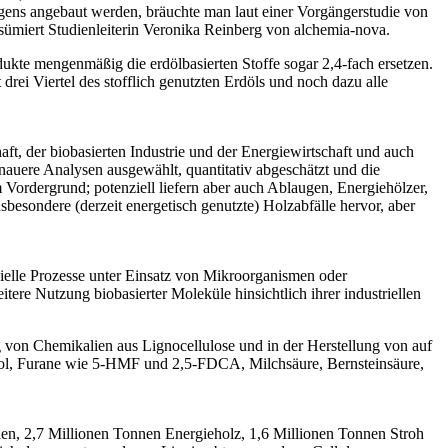
eigens angebaut werden, bräuchte man laut einer Vorgängerstudie von
esümiert Studienleiterin Veronika Reinberg von alchemia-nova.
ukte mengenmäßig die erdölbasierten Stoffe sogar 2,4-fach ersetzen.
ei Viertel des stofflich genutzten Erdöls und noch dazu alle
, der biobasierten Industrie und der Energiewirtschaft und auch
auere Analysen ausgewählt, quantitativ abgeschätzt und die
Vordergrund; potenziell liefern aber auch Ablaugen, Energiehölzer,
besondere (derzeit energetisch genutzte) Holzabfälle hervor, aber
elle Prozesse unter Einsatz von Mikroorganismen oder
re Nutzung biobasierter Moleküle hinsichtlich ihrer industriellen
von Chemikalien aus Lignocellulose und in der Herstellung von auf
anol, Furane wie 5-HMF und 2,5-FDCA, Milchsäure, Bernsteinsäure,
llen, 2,7 Millionen Tonnen Energieholz, 1,6 Millionen Tonnen Stroh