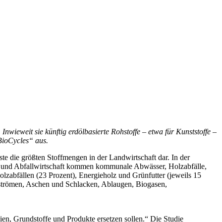
nwieweit sie künftig erdölbasierte Rohstoffe – etwa für Kunststoffe –
BioCycles“ aus.
te die größten Stoffmengen in der Landwirtschaft dar. In der
gie- und Abfallwirtschaft kommen kommunale Abwässer, Holzabfälle,
lzabfällen (23 Prozent), Energieholz und Grünfutter (jeweils 15
ffströmen, Aschen und Schlacken, Ablaugen, Biogasen,
lien, Grundstoffe und Produkte ersetzen sollen.“ Die Studie