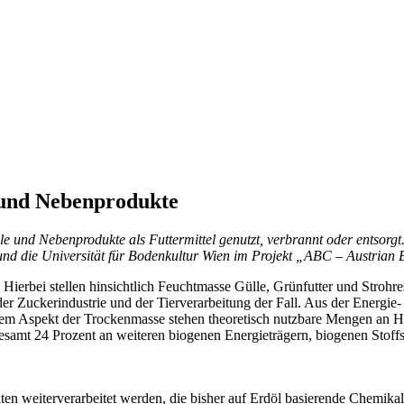
 und Nebenprodukte
und Nebenprodukte als Futtermittel genutzt, verbrannt oder entsorgt. I
und die Universität für Bodenkultur Wien im Projekt „ABC – Austrian 
ierbei stellen hinsichtlich Feuchtmasse Gülle, Grünfutter und Strohres
n, der Zuckerindustrie und der Tierverarbeitung der Fall. Aus der Ener
dem Aspekt der Trockenmasse stehen theoretisch nutzbare Mengen an Ho
nsgesamt 24 Prozent an weiteren biogenen Energieträgern, biogenen Sto
kten weiterverarbeitet werden, die bisher auf Erdöl basierende Chemika