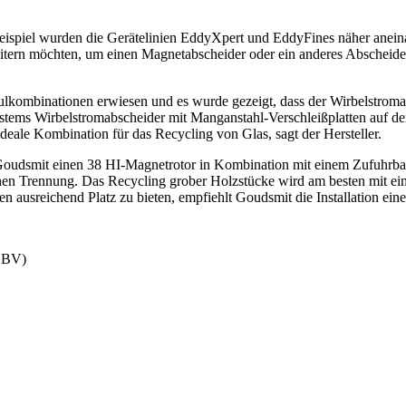
piel wurden die Gerätelinien EddyXpert und EddyFines näher aneina
itern möchten, um einen Magnetabscheider oder ein anderes Abscheiders
kombinationen erwiesen und es wurde gezeigt, dass der Wirbelstromabs
stems Wirbelstromabscheider mit Manganstahl-Verschleißplatten auf de
eale Kombination für das Recycling von Glas, sagt der Hersteller.
udsmit einen 38 HI-Magnetrotor in Kombination mit einem Zufuhrbanda
chen Trennung. Das Recycling grober Holzstücke wird am besten mit e
n ausreichend Platz zu bieten, empfiehlt Goudsmit die Installation ein
s BV)