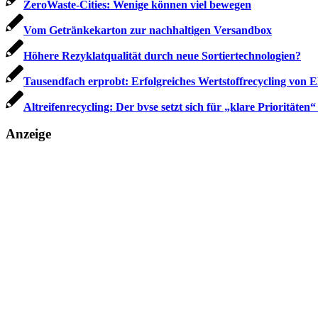
ZeroWaste-Cities: Wenige können viel bewegen
Vom Getränkekarton zur nachhaltigen Versandbox
Höhere Rezyklatqualität durch neue Sortiertechnologien?
Tausendfach erprobt: Erfolgreiches Wertstoffrecycling von E
Altreifenrecycling: Der bvse setzt sich für „klare Prioritäten“
Anzeige