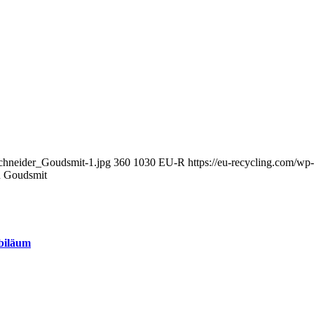
schneider_Goudsmit-1.jpg
360
1030
EU-R
https://eu-recycling.com/w
on Goudsmit
ubiläum