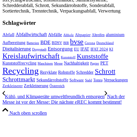
Schredderabfall, Schrott, Sekundärrohstoffe, Sonderabfall,
Sortiertechnik, Trenntechnik, Verpackungsabfall, Verwertung
Schlagwörter
Abfall
Abfallwirtschaft
Abfälle
aluminium
Altpapier
Altholz
Altreifen
bvse
BDE
Aufbereitung
BDSV
Batterien
BIR
Corona
Deutschland
Entsorgung
Digitalisierung
IFAT
EU
IFAT 2024
KI
Doppstadt
Kreislaufwirtschaft
Kunststoffe
Kunststoff
Kunststoffrecycling
PET
Nachhaltigkeit
Maschinen
Messe
Papier
Recycling
Schrott
Rezyklate
Schredder
Rohstoffe
Schrottmarkt
Verpackungen
Sekundärrohstoffe
Software
Tomra
Stahl
Zerkleinerung
Zerkleinerer
Österreich
Kühl- und Klimageräte umweltfreundlich entsorgen
Nach der
Messe ist vor der Messe: Die nächste eREC kommt bestimmt!
Nach oben scrollen