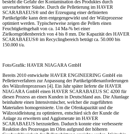
besteht die Gefahr der Kontamination des Produktes durch
unverarbeiteter Stäube. Durch die Pelletierung im HAVER
SCARABAEUS® und der Erzeugung einer definierten
Partikelgröße kann dem entgegengewirkt und der Wälzprozesse
optimiert werden. Typischerweise zeigen die Pellets einen
Feuchtigkeitsgehalt von ca. 14 Ma-% bei einer
Zielkorngrößenbereich von 4 bis 8 mm. Die Kapazität des HAVER
SCARABAEUS® im Recyclingbereich beträgt ca. 50.000 bis
150.000 t/a.
Foto/Grafik: HAVER NIAGARA GmbH
Bereits 2010 entwickelte HAVER ENGINEERING GmbH ein
Pelletierverfahren zur Anpassung der Partikelgrößenanforderungen
des Wälzofenprozesses [4]. Ein Jahr später lieferte die HAVER
NIAGARA GmbH einen HAVER SCARABAEUS SC 4200 für
diesen Prozess an einen Kunden in Deutschland aus. Die Altanlage
beinhaltete einen Intensivmischer, welcher die zugeführten
Materialien homogenisierte. Um die Ofenkapazität und die
Wälzoxidleistung zu optimieren, entschied sich der Kunde die
Anlage zu erweitern und Agglomerate im HAVER
SCARABAEUS herzustellen. Dadurch konnte eine verbesserte
Reaktion des Prozessgas im Ofen aufgrund der höheren