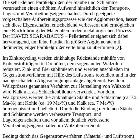
Die sehr kleinen Partikelgrößen der Stäube und Schlämme
verursachen einen erhöhten Aufwand hinsichtlich der Transport-,
Lager- und Verarbeitungseigenschaften. Durch geeignete
vorgeschaltete Aufbereitungsprozesse wie der Agglomeration, lassen
sich diese Eigenschaften entscheidend verbessern und ermöglichen
eine Rückführung der Materialien in den metallurgischen Prozess.
Der HAVER SCARABAEUS – Pelletierteller eignet sich dabei
hervorragend, um feine Partikel in größere Agglomerate mit
definierter, enger Partikelgrößenverteilung zu überführen [2].
Im Zinkrecycling werden zinkhaltige Rückstände mithilfe von
Kohlenstoffträgern in Drehöfen, dem sogenannten Wälzofen
reduziert. Zink und Blei sublimieren und werden anschließen im
Gegenstromverfahren mit Hilfe des Luftstroms reoxidiert und in der
nachgeschalteten Abgasreinigungsanlage abgetrennt. Bei dem
Wälzprözess genannten Verfahren zur Herstellung von Wälzoxid
wird Kalk u.a. als Schlackenbildner verwendet. Vor dem
Wälzprozess werden die zinkhaltigen Stäube und Schlämme (ca. 74
Ma-%) mit Kohle (ca. 19 Ma-%) und Kalk (ca. 7 Ma-%)
homogenisiert und pelletiert. Durch die Bindung der feinen Stäube
und Schlämme werden verbesserte Transport- und
Lagereigenschaften und vor allem deutlich verbesserte
Verarbeitungseigenschaften im Wälzofen erreicht.
Bedingt durch das Gegenstromverfahren (Material- und Luftstrom)