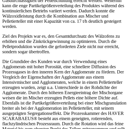
Gasdurchlässigkeit der Pelletschüttung erreicht werden. Weiterhin
kann die enge Partikelgrößenverteilung des Produktes während des
kontinuierlichen Betriebs variiert werden. Dadurch konnte die
Wälzoxidleistung durch die Kombination aus Mischer und
Pelletierteller mit einer Kapazität von ca. 17 t/h deutlich gesteigert
werden.
Ziel des Projekts war es, den Gesamtdurchsatz des Wälzofens zu
erhöhen und die Zinkrückgewinnung zu optimieren. Durch die
Pelletproduktion wurden die geforderten Ziele nicht nur erreicht,
sondern sogar übertroffen.
Die Grundidee des Kunden war durch Verwendung eines
Agglomerats mit hoher Porosität, eine schnellere Diffusion des
Prozessgases in den inneren Kern der Agglomerate zu fördern. Der
Vergleich der Eigenschaften der Agglomerate aus einem
Intensivmischer und Agglomeraten, welche in einem Pelletierteller
erzeugten wurden, zeigt u.a. Unterschiede in der Rohdichte der
Agglomerate. Durch den höheren Energieeintrag der Mischorgane
weisen die im Mischer erzeugten Pellets eine höhere Dichte auf.
Ebenfalls ist die Partikelgrößenverteilung bei einer Mischgranulation
breiter als bei der Agglomeration im Pelletierteller, mit seinem
ausgeprägten Segregationseffekt. Die Prozesskammer des HAVER
SCARABAEUS® besteht aus einem geneigten, rotierenden,
flachzylindrischen Prozessraum. Durch die Rotation wird das feine
Material bis zum obersten Punkt des Tellers mitgenommen und rollt