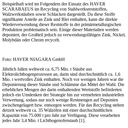
Beispielhaft wird im Folgendem der Einsatz des HAVER
SCARABAEUS im Recycling von Stahlwerksreststoffen,
Walzwerkstäuben sowie Schlacken dargestellt. Da diese Stoffe
signifikante Anteile an Zink und Blei enthalten, kann die direkte
Wiederverwendung dieser Reststoffe in der primärmetallurgischen
Produktion problematisch sein. Einige dieser Materialien werden
deponiert, der Großteil jedoch zu verwendungsfähigen Zink, Nickel,
Molybdän oder Chrom recycelt.
Foto: HAVER NIAGARA GmbH
Jährlich fallen weltweit ca. 6,75 Mio. t Stäube aus
Elektrolichtbogenprozessen an, darin sind durchschnittlich ca. 1,6
Mio. t wertvolles Zink enthalten. Noch vor wenigen Jahren war die
Deponierung dieser Stäube und Schlämme das Mittel der Wahl. Die
erheblichen Mengen der darin enthaltenden Wertstoffe beförderten
jedoch ein Umdenken der Strategie hin zur vermehrten industriellen
Verwertung, sodass nur noch wenige Restmengen auf Deponien
zwischengelagert bzw. entsorgen werden. Für das Recycling stehen
derzeit weltweit ca. 35 Wälzöfen mit einer durchschnittlichen
Kapazität von 75.000 t pro Jahr zur Verfügung. Diese verarbeiten
jedes Jahr 3,4 Mio. t Lichtbogenofenstaub [1].