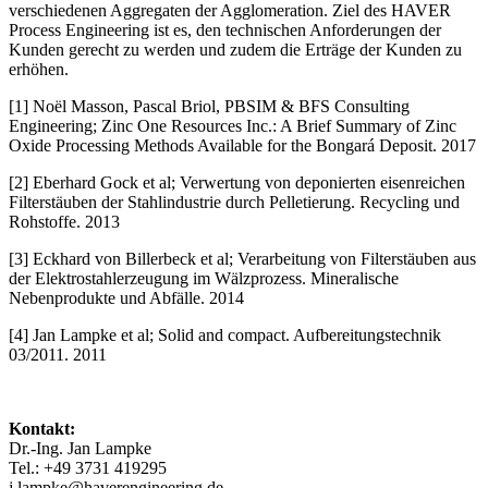
verschiedenen Aggregaten der Agglomeration. Ziel des HAVER
Process Engineering ist es, den technischen Anforderungen der
Kunden gerecht zu werden und zudem die Erträge der Kunden zu
erhöhen.
[1] Noël Masson, Pascal Briol, PBSIM & BFS Consulting
Engineering; Zinc One Resources Inc.: A Brief Summary of Zinc
Oxide Processing Methods Available for the Bongará Deposit. 2017
[2] Eberhard Gock et al; Verwertung von deponierten eisenreichen
Filterstäuben der Stahlindustrie durch Pelletierung. Recycling und
Rohstoffe. 2013
[3] Eckhard von Billerbeck et al; Verarbeitung von Filterstäuben aus
der Elektrostahlerzeugung im Wälzprozess. Mineralische
Nebenprodukte und Abfälle. 2014
[4] Jan Lampke et al; Solid and compact. Aufbereitungstechnik
03/2011. 2011
Kontakt:
Dr.-Ing. Jan Lampke
Tel.: +49 3731 419295
j.lampke@haverengineering.de