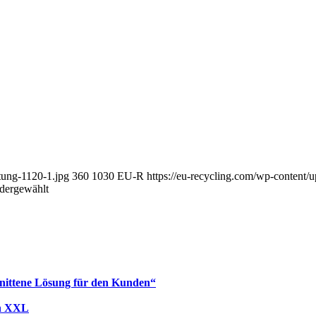
tung-1120-1.jpg
360
1030
EU-R
https://eu-recycling.com/wp-conten
dergewählt
hnittene Lösung für den Kunden“
in XXL