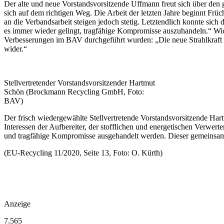
Der alte und neue Vorstandsvorsitzende Uffmann freut sich über den g
sich auf dem richtigen Weg. Die Arbeit der letzten Jahre beginnt Frü
an die Verbandsarbeit steigen jedoch stetig. Letztendlich konnte sich
es immer wieder gelingt, tragfähige Kompromisse auszuhandeln.“ Wicht
Verbesserungen im BAV durchgeführt wurden: „Die neue Strahlkraf
wider.“
Stellvertretender Vorstandsvorsitzender Hartmut
Schön (Brockmann Recycling GmbH, Foto:
BAV)
Der frisch wiedergewählte Stellvertretende Vorstandsvorsitzende Hartm
Interessen der Aufbereiter, der stofflichen und energetischen Verwer
und tragfähige Kompromisse ausgehandelt werden. Dieser gemeinsame
(EU-Recycling 11/2020, Seite 13, Foto: O. Kürth)
Anzeige
7.565