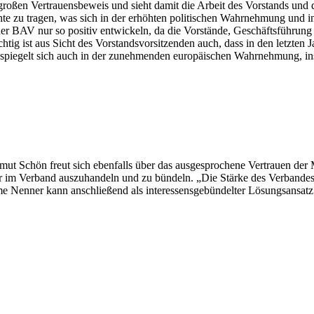
roßen Vertrauensbeweis und sieht damit die Arbeit des Vorstands und d
chte zu tragen, was sich in der erhöhten politischen Wahrnehmung und 
 der BAV nur so positiv entwickeln, da die Vorstände, Geschäftsführung 
ig ist aus Sicht des Vorstandsvorsitzenden auch, dass in den letzten J
t spiegelt sich auch in der zunehmenden europä­ischen Wahrnehmung
ut Schön freut sich ebenfalls über das ausgesprochene Vertrauen der Mi
ter im Verband auszuhandeln und zu bündeln. „Die Stärke des Verbandes 
 Nenner kann anschließend als interessensgebündelter Lösungsansatz 