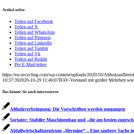
Artikel teilen
Teilen auf Facebook
Teilen auf X
Teilen auf WhatsApp
Teilen auf Pinterest
Teilen auf LinkedIn
Teilen auf Tumblr
Teilen auf Vk
Teilen auf Reddit
Per E-Mail teilen
https://eu-recycling.com/wp-content/uploads/2020/10/Altholzaufberei
10:37:39
2020-10-29 11:46:07
BAV-Vorstand mit großer Mehrheit wie
Das könnte Sie auch interessieren
Altholzverbringung: Die Vorschriften werden umgangen
Sortatec: Stabiler Maschinenbau und „die am besten zugesc
Abfallwirtschaftszentrum „Hermine“ – Eine saubere Sache 