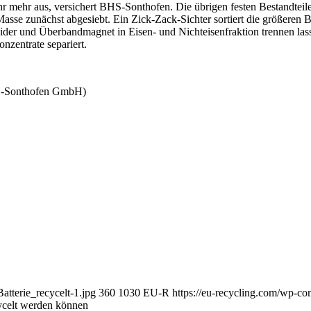
r mehr aus, versichert BHS-Sonthofen. Die übrigen festen Bestandteil
sse zunächst abgesiebt. Ein Zick-Zack-Sichter sortiert die größeren Be
heider und Überbandmagnet in Eisen- und Nichteisenfraktion trennen lass
nzen­trate separiert.
HS-Sonthofen GmbH)
atterie_recycelt-1.jpg
360
1030
EU-R
https://eu-recycling.com/wp-c
cycelt werden können