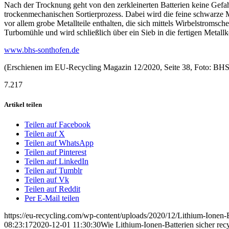
Nach der Trocknung geht von den zerkleinerten Batterien keine Gefah
trockenmechanischen Sortierprozess. Dabei wird die feine schwarze Ma
vor allem grobe Metallteile enthalten, die sich mittels Wirbelstromsc
Turbomühle und wird schließlich über ein Sieb in die fertigen Metallko
www.bhs-sonthofen.de
(Erschienen im EU-Recycling Magazin 12/2020, Seite 38, Foto: B
7.217
Artikel teilen
Teilen auf Facebook
Teilen auf X
Teilen auf WhatsApp
Teilen auf Pinterest
Teilen auf LinkedIn
Teilen auf Tumblr
Teilen auf Vk
Teilen auf Reddit
Per E-Mail teilen
https://eu-recycling.com/wp-content/uploads/2020/12/Lithium-Ionen-B
08:23:17
2020-12-01 11:30:30
Wie Lithium-Ionen-Batterien sicher re