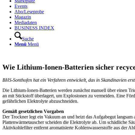
Marktplatz
Events
Abo/Leseprobe
Magazin
Mediadaten
BUSINESS INDEX
Suche
Menü
Menü
Wie Lithium-Ionen-Batterien sicher recyc
BHS-Sonthofen hat ein Verfahren entwickelt, das in Skandinavien er
Die Lithium-Ionen-Batterien werden zunächst manuell über einen Tric
an mit Stickstoff überlagert, um Explosionen zu vermeiden. Eine För
gefährlichen Elektrolyte abzuschneiden.
Gemäß gesetzlichen Vorgaben
Der Trockner legt ein Vakuum an und heizt das Aufgabegut langsam a
Plattenwärmetauscher scheiden die Elektrolyte ab. Um schädliche Säure
Aktivkohlefilter entfernt aromatisierte Kohlenwasserstoffe aus der Ab