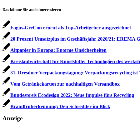
Das könnte Sie auch interessieren
Fagus-GreCon erneut als Top-Arbeitgeber ausgezeichnet
20 Prozent Umsatzplus im Geschäftsjahr 2020/21: EREMA Gr
Altpapier in Europa: Enorme Unsicherheiten
Kreislaufwirtschaft für Kunststoffe: Technologien des werkst
31. Dresdner Verpackungstagung: Verpackungsrecycling ist 
Vom Getränkekarton zur nachhaltigen Versandbox
Bundespreis Ecodesign 2022: Neue Impulse fürs Recycling
Brandfrüherkennung: Den Schredder im Blick
Anzeige