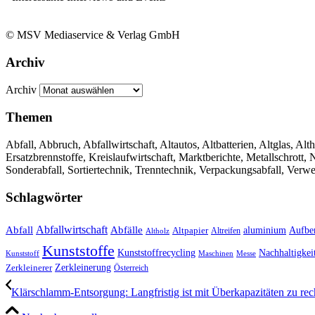
© MSV Mediaservice & Verlag GmbH
Archiv
Archiv
Themen
Abfall, Abbruch, Abfallwirtschaft, Altautos, Altbatterien, Altglas, Alth
Ersatzbrennstoffe, Kreislaufwirtschaft, Marktberichte, Metallschrott
Sonderabfall, Sortiertechnik, Trenntechnik, Verpackungsabfall, Verw
Schlagwörter
Abfall
Abfallwirtschaft
Abfälle
aluminium
Aufbe
Altpapier
Altholz
Altreifen
Kunststoffe
Kunststoffrecycling
Nachhaltigkei
Kunststoff
Maschinen
Messe
Zerkleinerung
Zerkleinerer
Österreich
Klärschlamm-Entsorgung: Langfristig ist mit Überkapazitäten zu re