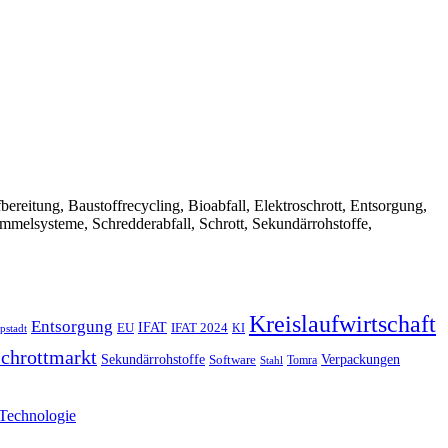
Aufbereitung, Baustoffrecycling, Bioabfall, Elektroschrott, Entsorgung,
ammelsysteme, Schredderabfall, Schrott, Sekundärrohstoffe,
Kreislaufwirtschaft
Entsorgung
IFAT
EU
IFAT 2024
KI
pstadt
chrottmarkt
Verpackungen
Sekundärrohstoffe
Software
Tomra
Stahl
Technologie