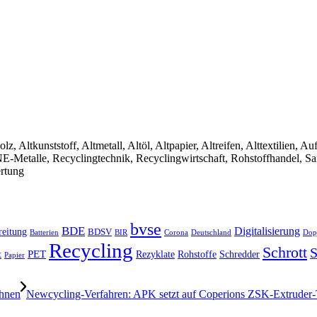
olz, Altkunststoff, Altmetall, Altöl, Altpapier, Altreifen, Alttextilien, 
, NE-Metalle, Recyclingtechnik, Recyclingwirtschaft, Rohstoffhandel, S
ertung
bvse
BDE
Digitalisierung
reitung
BDSV
Batterien
BIR
Dop
Corona
Deutschland
Recycling
Schrott
S
PET
Rezyklate
Schredder
t
Rohstoffe
Papier
chnen
Newcycling-Verfahren: APK setzt auf Coperions ZSK-Extruder-