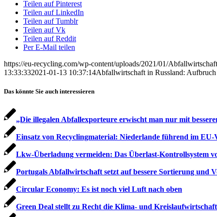
Teilen auf Pinterest
Teilen auf LinkedIn
Teilen auf Tumblr
Teilen auf Vk
Teilen auf Reddit
Per E-Mail teilen
https://eu-recycling.com/wp-content/uploads/2021/01/Abfallwirtscha
13:33:33
2021-01-13 10:37:14
Abfallwirtschaft in Russland: Aufbruc
Das könnte Sie auch interessieren
„Die illegalen Abfall­­ex­porteure erwischt man nur mit besser
Einsatz von Recyclingmaterial: Niederlande führend im EU-
Lkw-Überladung vermeiden: Das Überlast-Kontrollsystem v
Portugals Abfallwirtschaft setzt auf bessere Sortierung und
Circular Economy: Es ist noch viel Luft nach oben
Green Deal stellt zu Recht die Klima- und Kreislaufwirtschaft