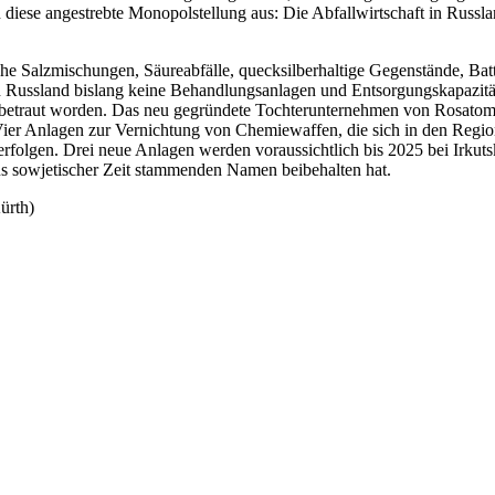
diese angestrebte Monopolstellung aus: Die Abfallwirtschaft in Russland
sche Salzmischungen, Säureabfälle, quecksilberhaltige Gegenstände, Batt
s in Russland bislang keine Behandlungsanlagen und Entsorgungskapazi
 betraut worden. Das neu gegründete Tochterunternehmen von Rosatom
. Vier Anlagen zur Vernichtung von Chemiewaffen, die sich in den Reg
rfolgen. Drei neue Anlagen werden voraussichtlich bis 2025 bei Irkut
aus sowjetischer Zeit stammenden Namen beibehalten hat.
ürth)