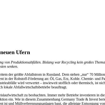
 neuen Ufern
ung von Produktionsabfällen. Bislang war Recycling kein großes Thema
sten senken.
i weitem der größte Abfallstrom in Russland. Dem stehen „nur“ 70 Milli
ent in der Rohstoff-Förderung an: Öl, Gas, Erz, Kohle. Chemie- und Pap
strieabfälle wird verwertet – inwieweit stofflich oder thermisch, ist 
ch lokale Abfallwirtschaftsbetriebe beauftragt.
eislaufwirtschaft zu beobachten. Immer mehr Betriebe investieren in die
tion ein. Wie in diesem Zusammenhang Germany Trade & Invest berichtet
t ist und Müllverbrennungsanlagen baut, die alleinige Entsorgung von 