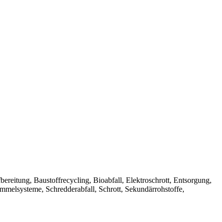
Aufbereitung, Baustoffrecycling, Bioabfall, Elektroschrott, Entsorgung,
ammelsysteme, Schredderabfall, Schrott, Sekundärrohstoffe,