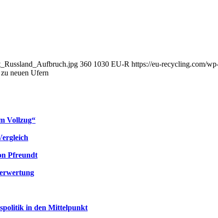
ft_Russland_Aufbruch.jpg
360
1030
EU-R
https://eu-recycling.com/
h zu neuen Ufern
em Vollzug“
Vergleich
on Pfreundt
 Verwertung
spolitik in den Mittelpunkt