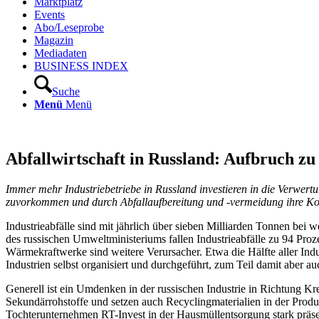
Marktplatz
Events
Abo/Leseprobe
Magazin
Mediadaten
BUSINESS INDEX
Suche
Menü
Menü
Abfallwirtschaft in Russland: Aufbruch zu
Immer mehr Industriebetriebe in Russland investieren in die Verwert
zuvorkommen und durch Abfallaufbereitung und -vermeidung ihre Ko
Industrieabfälle sind mit jährlich über sieben Milliarden Tonnen be
des russischen Umweltministeriums fallen Industrieabfälle zu 94 Proz
Wärmekraftwerke sind weitere Verursacher. Etwa die Hälfte aller Indu
Industrien selbst organisiert und durchgeführt, zum Teil damit aber au
Generell ist ein Umdenken in der russischen Industrie in Richtung Kr
Sekundärrohstoffe und setzen auch Recyclingmaterialien in der Produk
Tochterunternehmen RT-Invest in der Hausmüllentsorgung stark präsen