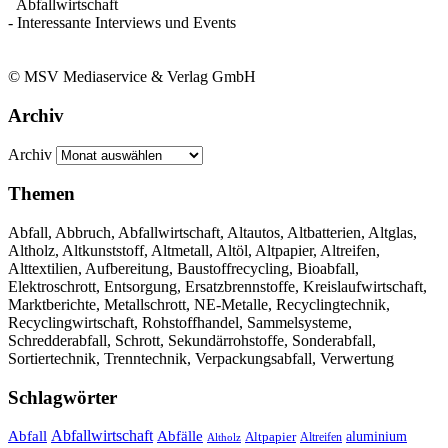
Abfallwirtschaft
- Interessante Interviews und Events
© MSV Mediaservice & Verlag GmbH
Archiv
Archiv
Themen
Abfall, Abbruch, Abfallwirtschaft, Altautos, Altbatterien, Altglas,
Altholz, Altkunststoff, Altmetall, Altöl, Altpapier, Altreifen,
Alttextilien, Aufbereitung, Baustoffrecycling, Bioabfall,
Elektroschrott, Entsorgung, Ersatzbrennstoffe, Kreislaufwirtschaft,
Marktberichte, Metallschrott, NE-Metalle, Recyclingtechnik,
Recyclingwirtschaft, Rohstoffhandel, Sammelsysteme,
Schredderabfall, Schrott, Sekundärrohstoffe, Sonderabfall,
Sortiertechnik, Trenntechnik, Verpackungsabfall, Verwertung
Schlagwörter
Abfall
Abfallwirtschaft
Abfälle
aluminium
Altpapier
Altholz
Altreifen