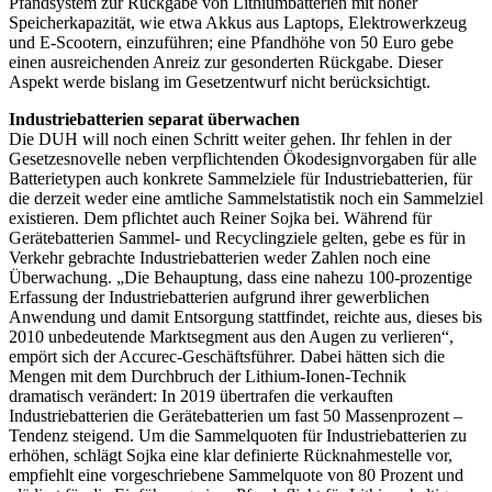
Pfandsystem zur Rückgabe von Lithiumbatterien mit hoher
Speicherkapazität, wie etwa Akkus aus Laptops, Elektrowerkzeug
und E-Scootern, einzuführen; eine Pfandhöhe von 50 Euro gebe
einen ausreichenden Anreiz zur gesonderten Rückgabe. Dieser
Aspekt werde bislang im Gesetzentwurf nicht berücksichtigt.
Industriebatterien separat überwachen
Die DUH will noch einen Schritt weiter gehen. Ihr fehlen in der
Gesetzesnovelle neben verpflichtenden Ökodesignvorgaben für alle
Batterietypen auch konkrete Sammelziele für Industriebatterien, für
die derzeit weder eine amtliche Sammelstatistik noch ein Sammelziel
existieren. Dem pflichtet auch Reiner Sojka bei. Während für
Gerätebatterien Sammel- und Recyclingziele gelten, gebe es für in
Verkehr gebrachte Industriebatterien weder Zahlen noch eine
Überwachung. „Die Behauptung, dass eine nahezu 100-prozentige
Erfassung der Industriebatterien aufgrund ihrer gewerblichen
Anwendung und damit Entsorgung stattfindet, reichte aus, dieses bis
2010 unbedeutende Marktsegment aus den Augen zu verlieren“,
empört sich der Accurec-Geschäftsführer. Dabei hätten sich die
Mengen mit dem Durchbruch der Lithium-Ionen-Technik
dramatisch verändert: In 2019 übertrafen die verkauften
Industriebatterien die Gerätebatterien um fast 50 Massenprozent –
Tendenz steigend. Um die Sammelquoten für Industriebatterien zu
erhöhen, schlägt Sojka eine klar definierte Rücknahmestelle vor,
empfiehlt eine vorgeschriebene Sammelquote von 80 Prozent und