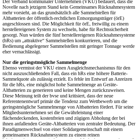
Der Verband kommunaler Unternehmen (VKU) bedauert, dass die
Novelle nach jetzigem Stand kein Gemeinsames Rücknahmesystem
mehr vorsieht, an das grundsätzlich alle Sammelstellen für
Altbatterien der öffentlich-rechtlichen Entsorgungsträger (örE)
angeschlossen sind. Die Möglichkeit für örE, freiwillig zu einem
herstellereigenen System zu wechseln, habe für Rechtssicherheit
gesorgt. Nun würden die fünf herstellereigenen Rücknahmesysteme
(hRs) um „attraktive“ Sammelstellen konkurrieren, und die
Bedienung abgelegener Sammelstellen mit geringer Tonnage werde
eher vernachlässigt.
Nur die geringstmögliche Sammelmenge
Ebenso vermisst der VKU einen Ausgleichsmechanismus für den
nicht auszuschließenden Fall, dass ein hRs eine höhere Batterie-
Sammelquote als zulässig erzielt. Es fehle im Entwurf an Anreizen
für die hRs, eine möglichst hohe Sammelmenge an Geräte-
Altbatterien zu generieren und keine Mengen zurückzuweisen.
Diese Meinung teilt der bvse und kritisiert, dass der neue
Referentenentwurf primär die Tendenz zum Wettbewerb um die
geringstmögliche Sammelmenge von Altbatterien fördert. Für seine
Mitgliedsunternehmen sei die Gewährleistung einer
flächendeckenden, kostenfreien und zügigen Abholung der bei
ihnen anfallenden Geräte-Altbatterien von zentraler Bedeutung. Der
Paradigmenwechsel von einer Solidargemeinschaft mit einem
gemeinsamen Rücknahmesystem zu einem reinen