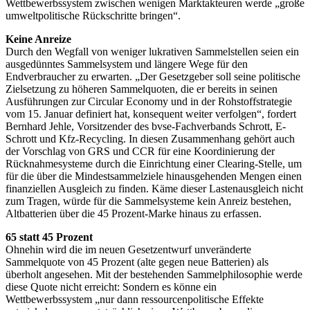
Wettbewerbssystem zwischen wenigen Marktakteuren werde „große
umweltpolitische Rückschritte bringen“.
Keine Anreize
Durch den Wegfall von weniger lukrativen Sammelstellen seien ein
ausgedünntes Sammelsystem und längere Wege für den
Endverbraucher zu erwarten. „Der Gesetzgeber soll seine politische
Zielsetzung zu höheren Sammelquoten, die er bereits in seinen
Ausführungen zur Circular Economy und in der Rohstoffstrategie
vom 15. Januar definiert hat, konsequent weiter verfolgen“, fordert
Bernhard Jehle, Vorsitzender des bvse-Fachverbands Schrott, E-
Schrott und Kfz-Recycling. In diesen Zusammenhang gehört auch
der Vorschlag von GRS und CCR für eine Koordinierung der
Rücknahmesysteme durch die Einrichtung einer Clearing-Stelle, um
für die über die Mindestsammelziele hinausgehenden Mengen einen
finanziellen Ausgleich zu finden. Käme dieser Lastenausgleich nicht
zum Tragen, würde für die Sammelsysteme kein Anreiz bestehen,
Altbatterien über die 45 Prozent-Marke hinaus zu erfassen.
65 statt 45 Prozent
Ohnehin wird die im neuen Gesetzentwurf unveränderte
Sammelquote von 45 Prozent (alte gegen neue Batterien) als
überholt angesehen. Mit der bestehenden Sammelphilosophie werde
diese Quote nicht erreicht: Sondern es könne ein
Wettbewerbssystem „nur dann ressourcenpolitische Effekte