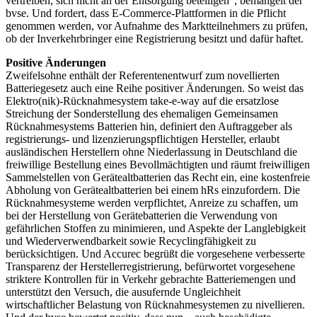
vertreiben, sich nicht an der Entsorgung beteiligen“, bemängelt der
bvse. Und fordert, dass E-Commerce-Plattformen in die Pflicht
genommen werden, vor Aufnahme des Marktteilnehmers zu prüfen,
ob der Inverkehrbringer eine Registrierung besitzt und dafür haftet.
Positive Änderungen
Zweifelsohne enthält der Referentenentwurf zum novellierten
Batteriegesetz auch eine Reihe positiver Änderungen. So weist das
Elektro(nik)-Rücknahmesystem take-e-way auf die ersatzlose
Streichung der Sonderstellung des ehemaligen Gemeinsamen
Rücknahmesystems Batterien hin, definiert den Auftraggeber als
registrierungs- und lizenzierungspflichtigen Hersteller, erlaubt
ausländischen Herstellern ohne Niederlassung in Deutschland die
freiwillige Bestellung eines Bevollmächtigten und räumt freiwilligen
Sammelstellen von Gerätealtbatterien das Recht ein, eine kostenfreie
Abholung von Gerätealtbatterien bei einem hRs einzufordern. Die
Rücknahmesysteme werden verpflichtet, Anreize zu schaffen, um
bei der Herstellung von Gerätebatterien die Verwendung von
gefährlichen Stoffen zu minimieren, und Aspekte der Langlebigkeit
und Wiederverwendbarkeit sowie Recyclingfähigkeit zu
berücksichtigen. Und Accurec begrüßt die vorgesehene verbesserte
Transparenz der Herstellerregistrierung, befürwortet vorgesehene
striktere Kontrollen für in Verkehr gebrachte Batteriemengen und
unterstützt den Versuch, die ausufernde Ungleichheit
wirtschaftlicher Belastung von Rücknahmesystemen zu nivellieren.