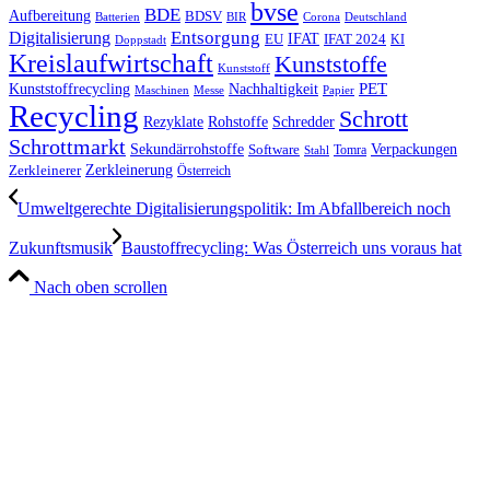
bvse
BDE
Aufbereitung
BDSV
Batterien
BIR
Corona
Deutschland
Entsorgung
Digitalisierung
IFAT
EU
IFAT 2024
KI
Doppstadt
Kreislaufwirtschaft
Kunststoffe
Kunststoff
Kunststoffrecycling
PET
Nachhaltigkeit
Maschinen
Messe
Papier
Recycling
Schrott
Rezyklate
Schredder
Rohstoffe
Schrottmarkt
Verpackungen
Sekundärrohstoffe
Software
Tomra
Stahl
Zerkleinerung
Zerkleinerer
Österreich
Umweltgerechte Digitalisierungspolitik: Im Abfallbereich noch
Zukunftsmusik
Baustoffrecycling: Was Österreich uns voraus hat
Nach oben scrollen