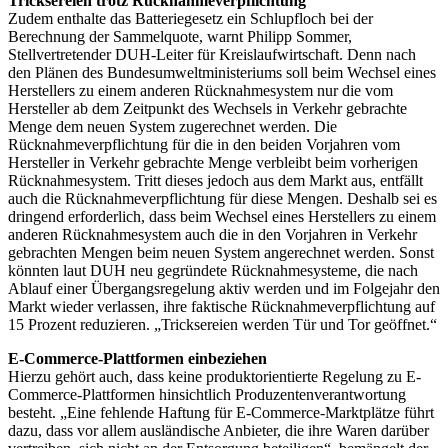
Tricksereien trotz Rücknahmeverpflichtung
Zudem enthalte das Batteriegesetz ein Schlupfloch bei der
Berechnung der Sammelquote, warnt Philipp Sommer,
Stellvertretender DUH-Leiter für Kreislaufwirtschaft. Denn nach
den Plänen des Bundesumweltministeriums soll beim Wechsel eines
Herstellers zu einem anderen Rücknahmesystem nur die vom
Hersteller ab dem Zeitpunkt des Wechsels in Verkehr gebrachte
Menge dem neuen System zugerechnet werden. Die
Rücknahmeverpflichtung für die in den beiden Vorjahren vom
Hersteller in Verkehr gebrachte Menge verbleibt beim vorherigen
Rücknahmesystem. Tritt dieses jedoch aus dem Markt aus, entfällt
auch die Rücknahmeverpflichtung für diese Mengen. Deshalb sei es
dringend erforderlich, dass beim Wechsel eines Herstellers zu einem
anderen Rücknahmesystem auch die in den Vorjahren in Verkehr
gebrachten Mengen beim neuen System angerechnet werden. Sonst
könnten laut DUH neu gegründete Rücknahmesysteme, die nach
Ablauf einer Übergangsregelung aktiv werden und im Folgejahr den
Markt wieder verlassen, ihre faktische Rücknahmeverpflichtung auf
15 Prozent reduzieren. „Tricksereien werden Tür und Tor geöffnet.“
E-Commerce-Plattformen einbeziehen
Hierzu gehört auch, dass keine produktorientierte Regelung zu E-
Commerce-Plattformen hinsichtlich Produzentenverantwortung
besteht. „Eine fehlende Haftung für E-Commerce-Marktplätze führt
dazu, dass vor allem ausländische Anbieter, die ihre Waren darüber