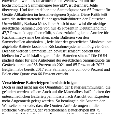
entwickeln, wenn es tatsächlich einen Wettbewerb um die
höchstmögliche Sammelmenge bewirkt“, ist Bernhard Jehle
überzeugt. Und fordert daher eine Sammelquote von 65 Prozent für
Geräte-Altbatterien im herstellereigenen System. Diese Kritik teilt
auch die stellvertretende Bundesgeschäftsführerin der Deutschen
Umwelthilfe, Barbara Metz. Ihrer Ansicht nach wird die niedrige
gesetzliche Sammelquote von nur 45 Prozent in Deutschland mit
47,7 Prozent knapp übererfüllt, sodass zukünftig keine Anreize für
Rücknahmesysteme bestehen, mehr Batterien von den
Sammelstellen abzuholen. „Jede über der gesetzlichen Mindestquote
abgeholte Batterie kostet die Rücknahmesysteme unnötig viel Geld.
Deshalb werden Sammelstellen bewusst schlecht bedient und
bleiben im Zweifelsfall sogar auf den Batterien sitzen.“ Die DUH
plädiert daher für eine Anhebung der gesetzlichen Sammelquote für
Gerätebatterien auf 65 Prozent ab 2021 und 85 Prozent ab 2023.
Belgien habe bereits 2017 eine Sammelquote von 60,6 Prozent und
Polen eine Quote von 66 Prozent erreicht.
Verschiedene Batterietypen berücksichtigen
Doch es sind nicht nur die Quantitäten der Batteriesammlungen, die
geändert werden sollten: Auch auf die Materialbeschaffenheiten der
unterschiedlichen Batterietypen müsste nach Ansicht von Experten
mehr Augenmerk gelegt werden. So bemängeln die Autoren der
Webseite batterie.de, dass die Quoten-Anforderungen an die
stoffliche Verwertung der verschiedenen Batterietypen mit 75