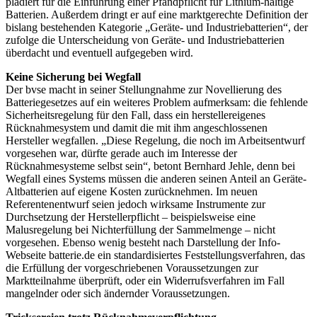
plädiert für die Einführung einer Pfandpflicht für Lithium-haltige
Batterien. Außerdem dringt er auf eine marktgerechte Definition der
bislang bestehenden Kategorie „Geräte- und Industriebatterien“, der
zufolge die Unterscheidung von Geräte- und Industriebatterien
überdacht und eventuell aufgegeben wird.
Keine Sicherung bei Wegfall
Der bvse macht in seiner Stellungnahme zur Novellierung des
Batteriegesetzes auf ein weiteres Problem aufmerksam: die fehlende
Sicherheitsregelung für den Fall, dass ein herstellereigenes
Rücknahmesystem und damit die mit ihm angeschlossenen
Hersteller wegfallen. „Diese Regelung, die noch im Arbeitsentwurf
vorgesehen war, dürfte gerade auch im Interesse der
Rücknahmesysteme selbst sein“, betont Bernhard Jehle, denn bei
Wegfall eines Systems müssen die anderen seinen Anteil an Geräte-
Altbatterien auf eigene Kosten zurücknehmen. Im neuen
Referentenentwurf seien jedoch wirksame Instrumente zur
Durchsetzung der Herstellerpflicht – beispielsweise eine
Malusregelung bei Nichterfüllung der Sammelmenge – nicht
vorgesehen. Ebenso wenig besteht nach Darstellung der Info-
Webseite batterie.de ein standardisiertes Feststellungsverfahren, das
die Erfüllung der vorgeschriebenen Voraussetzungen zur
Marktteilnahme überprüft, oder ein Widerrufsverfahren im Fall
mangelnder oder sich ändernder Voraussetzungen.