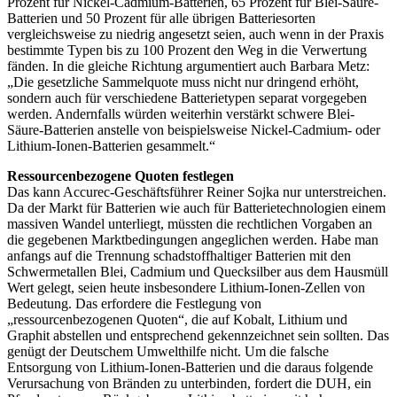
Prozent für Nickel-Cadmium-Batterien, 65 Prozent für Blei-Säure-
Batterien und 50 Prozent für alle übrigen Batteriesorten
vergleichsweise zu niedrig angesetzt seien, auch wenn in der Praxis
bestimmte Typen bis zu 100 Prozent den Weg in die Verwertung
fänden. In die gleiche Richtung argumentiert auch Barbara Metz:
„Die gesetzliche Sammelquote muss nicht nur dringend erhöht,
sondern auch für verschiedene Batterietypen separat vorgegeben
werden. Andernfalls würden weiterhin verstärkt schwere Blei-
Säure-Batterien anstelle von beispielsweise Nickel-Cadmium- oder
Lithium-Ionen-Batterien gesammelt.“
Ressourcenbezogene Quoten festlegen
Das kann Accurec-Geschäftsführer Reiner Sojka nur unterstreichen.
Da der Markt für Batterien wie auch für Batterietechnologien einem
massiven Wandel unterliegt, müssten die rechtlichen Vorgaben an
die gegebenen Marktbedingungen angeglichen werden. Habe man
anfangs auf die Trennung schadstoffhaltiger Batterien mit den
Schwermetallen Blei, Cadmium und Quecksilber aus dem Hausmüll
Wert gelegt, seien heute insbesondere Lithium-Ionen-Zellen von
Bedeutung. Das erfordere die Festlegung von
„ressourcenbezogenen Quoten“, die auf Kobalt, Lithium und
Graphit abstellen und entsprechend gekennzeichnet sein sollten. Das
genügt der Deutschem Umwelthilfe nicht. Um die falsche
Entsorgung von Lithium-Ionen-Batterien und die daraus folgende
Verursachung von Bränden zu unterbinden, fordert die DUH, ein