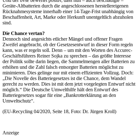
Und der bvse bewertet positiv, dass nun – auch beschädigte –
Geräte-Altbatterien durch die angeschlossenen herstellereigenen
Rücknahmesysteme innerhalb einer 14-Tage-Frist unabhängig von
Beschaffenheit, Art, Marke oder Herkunft unentgeltlich abzuholen
sind.
Die Chance vertan?
Dennoch sind angesichts etlicher Mängel und offener Fragen
Zweifel angebracht, ob der Gesetzesentwurf in dieser Form regeln
kann, was er regeln soll. Denn – um mit den Worten des Accurec-
Geschäftsführers Reiner Sojka zu sprechen – das größte Interesse
der Politik sollte darin liegen, die Sammelmengen aller Batterien zu
erhöhen und die Zahl falsch entsorgter Batterien möglichst zu
minimieren. Dies gelinge nur mit einem effizienten Vollzug. Doch:
„Die Novelle des Batteriegesetzes ist die Chance, dem Wandel
gerecht zu werden. Dies ist mit dem jetzt vorgelegten Entwurf nicht
möglich.“ Die Deutsche Umwelthilfe hält den Entwurf des
Batteriegesetzes sogar für eine „Bankrotterklärung an den
Umweltschutz“.
(EU-Recycling 04/2020, Seite 18, Foto: Dr. Jürgen Kroll)
Anzeige