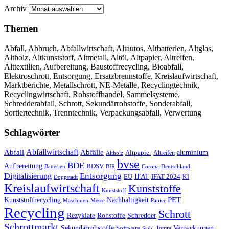
Archiv
Themen
Abfall, Abbruch, Abfallwirtschaft, Altautos, Altbatterien, Altglas,
Altholz, Altkunststoff, Altmetall, Altöl, Altpapier, Altreifen,
Alttextilien, Aufbereitung, Baustoffrecycling, Bioabfall,
Elektroschrott, Entsorgung, Ersatzbrennstoffe, Kreislaufwirtschaft,
Marktberichte, Metallschrott, NE-Metalle, Recyclingtechnik,
Recyclingwirtschaft, Rohstoffhandel, Sammelsysteme,
Schredderabfall, Schrott, Sekundärrohstoffe, Sonderabfall,
Sortiertechnik, Trenntechnik, Verpackungsabfall, Verwertung
Schlagwörter
Abfall
Abfallwirtschaft
Abfälle
aluminium
Altpapier
Altholz
Altreifen
bvse
BDE
Aufbereitung
BDSV
Batterien
BIR
Corona
Deutschland
Entsorgung
Digitalisierung
IFAT
EU
IFAT 2024
KI
Doppstadt
Kreislaufwirtschaft
Kunststoffe
Kunststoff
Kunststoffrecycling
PET
Nachhaltigkeit
Maschinen
Messe
Papier
Recycling
Schrott
Rezyklate
Schredder
Rohstoffe
Schrottmarkt
Verpackungen
Sekundärrohstoffe
Software
Tomra
Stahl