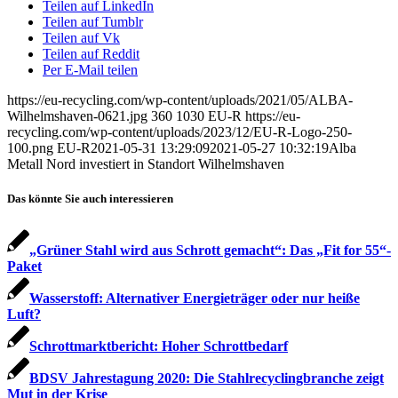
Teilen auf LinkedIn
Teilen auf Tumblr
Teilen auf Vk
Teilen auf Reddit
Per E-Mail teilen
https://eu-recycling.com/wp-content/uploads/2021/05/ALBA-
Wilhelmshaven-0621.jpg
360
1030
EU-R
https://eu-
recycling.com/wp-content/uploads/2023/12/EU-R-Logo-250-
100.png
EU-R
2021-05-31 13:29:09
2021-05-27 10:32:19
Alba
Metall Nord investiert in Standort Wilhelmshaven
Das könnte Sie auch interessieren
„Grüner Stahl wird aus Schrott gemacht“: Das „Fit for 55“-
Paket
Wasserstoff: Alternativer Energieträger oder nur heiße
Luft?
Schrottmarktbericht: Hoher Schrottbedarf
BDSV Jahrestagung 2020: Die Stahlrecyclingbranche zeigt
Mut in der Krise