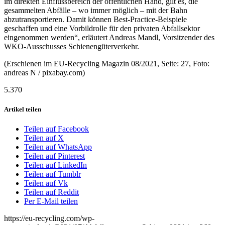
im direkten Einflussbereich der öffentlichen Hand, gilt es, die
gesammelten Abfälle – wo immer möglich – mit der Bahn
abzutransportieren. Damit können Best-Practice-Beispiele
geschaffen und eine Vorbildrolle für den privaten Abfallsektor
eingenommen werden“, erläutert Andreas Mandl, Vorsitzender des
WKO-Ausschusses Schienengüterverkehr.
(Erschienen im EU-Recycling Magazin 08/2021, Seite: 27, Foto:
andreas N / pixabay.com)
5.370
Artikel teilen
Teilen auf Facebook
Teilen auf X
Teilen auf WhatsApp
Teilen auf Pinterest
Teilen auf LinkedIn
Teilen auf Tumblr
Teilen auf Vk
Teilen auf Reddit
Per E-Mail teilen
https://eu-recycling.com/wp-