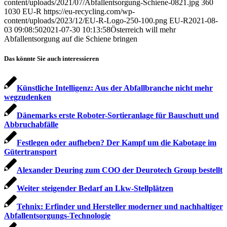
content/uploads/2021/07/Abfallentsorgung-Schiene-0821.jpg
360
1030
EU-R
https://eu-recycling.com/wp-
content/uploads/2023/12/EU-R-Logo-250-100.png
EU-R
2021-08-
03 09:08:50
2021-07-30 10:13:58
Österreich will mehr
Abfallentsorgung auf die Schiene bringen
Das könnte Sie auch interessieren
Künstliche Intelligenz: Aus der Abfallbranche nicht mehr
wegzudenken
Dänemarks erste Roboter-Sortieranlage für Bauschutt und
Abbruchabfälle
Festlegen oder aufheben? Der Kampf um die Kabotage im
Gütertransport
Alexander Deuring zum COO der Deurotech Group bestellt
Weiter steigender Bedarf an Lkw-Stellplätzen
Tehnix: Erfinder und Hersteller moderner und nachhaltiger
Abfallentsorgungs-Technologie