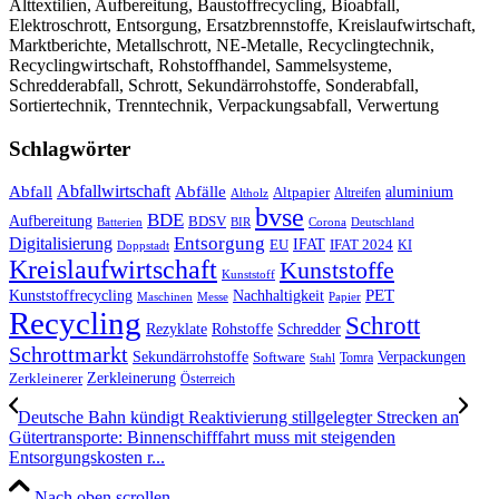
Alttextilien, Aufbereitung, Baustoffrecycling, Bioabfall,
Elektroschrott, Entsorgung, Ersatzbrennstoffe, Kreislaufwirtschaft,
Marktberichte, Metallschrott, NE-Metalle, Recyclingtechnik,
Recyclingwirtschaft, Rohstoffhandel, Sammelsysteme,
Schredderabfall, Schrott, Sekundärrohstoffe, Sonderabfall,
Sortiertechnik, Trenntechnik, Verpackungsabfall, Verwertung
Schlagwörter
Abfall
Abfallwirtschaft
Abfälle
aluminium
Altpapier
Altholz
Altreifen
bvse
BDE
Aufbereitung
BDSV
Batterien
BIR
Corona
Deutschland
Entsorgung
Digitalisierung
IFAT
EU
IFAT 2024
KI
Doppstadt
Kreislaufwirtschaft
Kunststoffe
Kunststoff
Kunststoffrecycling
PET
Nachhaltigkeit
Maschinen
Messe
Papier
Recycling
Schrott
Rezyklate
Schredder
Rohstoffe
Schrottmarkt
Verpackungen
Sekundärrohstoffe
Software
Tomra
Stahl
Zerkleinerung
Zerkleinerer
Österreich
Deutsche Bahn kündigt Reaktivierung still­gelegter Strecken an
Gütertransporte: Binnenschifffahrt muss mit steigenden
Entsorgungskosten r...
Nach oben scrollen