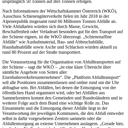
ursprünglich 50 Tonnen auf drei Tonnen erfolgen.
Nach Informationen der Wirtschaftskammer Österreich (WKÖ),
Ausschuss Schienengüterverkehr fielen im Jahr 2018 in der
Alpenrepublik insgesamt rund 66 Millionen Tonnen Abfälle an.
Viele Abfallarten würden sich durch Masse, Gewicht,
Beschaffenheit oder Verladeart besonders gut für den Transport auf
der Schiene eignen, ist die WKÖ überzeugt. „Schienenaffine
Abfälle“ wie Aushubmaterial, Bau- und Abbruchabfälle,
Haushaltsabfälle sowie Asche und Schlacken würden aktuell zu
rund 80 Prozent auf der Straße transportiert.
Die Voraussetzung für die Organisation von Abfalltransporten auf
der Schiene – sagt die WKÖ – „ist eine klare Übersicht über
sämtliche Angebote von Seiten aller
Eisenbahnverkehrsunternehmen“. Die „Plattform Abfalltransport“
soll alle Positionen zusammenfassen und online rund um die Uhr
abfragbar sein. Bei Abfällen, bei denen die Entsorgung von der
öffentlichen Hand organisiert wird, oder bei Abfällen aus
Sammelzentren kommt den Gemeinden und Bundesländern und in
weiterer Folge auch dem Bund eine wichtige Rolle zu. Das
Einsammeln und die Entsorgung dieser Abfälle liegt in der
Verantwortung der jeweiligen Kommunen, die den Abfall entweder
selbst in dafür vorgesehenen Zentren sammeln oder die
Abfallentsorgung an externe Unternehmen auslagern. „Gerade hier,