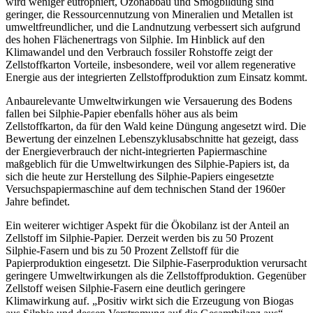
wird weniger eutrophiert, Ozonabbau und Smogbildung sind
geringer, die Ressourcennutzung von Mineralien und Metallen ist
umweltfreundlicher, und die Landnutzung verbessert sich aufgrund
des hohen Flächenertrags von Silphie. Im Hinblick auf den
Klimawandel und den Verbrauch fossiler Rohstoffe zeigt der
Zellstoffkarton Vorteile, insbesondere, weil vor allem regenerative
Energie aus der integrierten Zellstoffproduktion zum Einsatz kommt.
Anbaurelevante Umweltwirkungen wie Versauerung des Bodens
fallen bei Silphie-Papier ebenfalls höher aus als beim
Zellstoffkarton, da für den Wald keine Düngung angesetzt wird. Die
Bewertung der einzelnen Lebenszyklusabschnitte hat gezeigt, dass
der Energieverbrauch der nicht-integrierten Papiermaschine
maßgeblich für die Umweltwirkungen des Silphie-Papiers ist, da
sich die heute zur Herstellung des Silphie-Papiers eingesetzte
Versuchspapiermaschine auf dem technischen Stand der 1960er
Jahre befindet.
Ein weiterer wichtiger Aspekt für die Ökobilanz ist der Anteil an
Zellstoff im Silphie-Papier. Derzeit werden bis zu 50 Prozent
Silphie-Fasern und bis zu 50 Prozent Zellstoff für die
Papierproduktion eingesetzt. Die Silphie-Faserproduktion verursacht
geringere Umweltwirkungen als die Zellstoffproduktion. Gegenüber
Zellstoff weisen Silphie-Fasern eine deutlich geringere
Klimawirkung auf. „Positiv wirkt sich die Erzeugung von Biogas