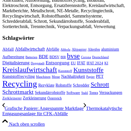
Alttextilien, Aufbereitung, Baustoffrecycling, Bioabfall,
Elektroschrott, Entsorgung, Ersatzbrennstoffe, Kreislaufwirtschaft,
Marktberichte, Metallschrott, NE-Metalle, Recyclingtechnik,
Recyclingwirtschaft, Rohstoffhandel, Sammelsysteme,
Schredderabfall, Schrott, Sekundärrohstoffe, Sonderabfall,
Sortiertechnik, Trenntechnik, Verpackungsabfall, Verwertung
Schlagwörter
Abfall
Abfallwirtschaft
Abfälle
aluminium
Altpapier
Altholz
Altreifen
bvse
BDE
Aufbereitung
BDSV
Batterien
BIR
Corona
Deutschland
Entsorgung
Digitalisierung
IFAT
EU
IFAT 2024
KI
Doppstadt
Kreislaufwirtschaft
Kunststoffe
Kunststoff
Kunststoffrecycling
PET
Nachhaltigkeit
Maschinen
Messe
Papier
Recycling
Schrott
Rezyklate
Schredder
Rohstoffe
Schrottmarkt
Verpackungen
Sekundärrohstoffe
Software
Tomra
Stahl
Zerkleinerung
Zerkleinerer
Österreich
Grafische Papiere: Angespannte Marktlage
Thermokatalytische
Entgasungsanlage für CFK-Abfälle
Nach oben scrollen