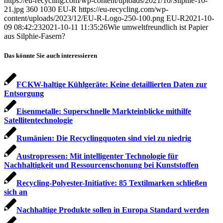
https://eu-recycling.com/wp-content/uploads/2021/10/Silphie-10-
21.jpg
360
1030
EU-R
https://eu-recycling.com/wp-
content/uploads/2023/12/EU-R-Logo-250-100.png
EU-R
2021-10-
09 08:42:23
2021-10-11 11:35:26
Wie umweltfreundlich ist Papier
aus Silphie-Fasern?
Das könnte Sie auch interessieren
FCKW-haltige Kühlgeräte: Keine detaillierten Daten zur
Entsorgung
Eisenmetalle: Superschnelle Markteinblicke mithilfe
Satellitentechnologie
Rumänien: Die Recyclingquoten sind viel zu niedrig
Austropressen: Mit intelligenter Technologie für
Nachhaltigkeit und Ressourcenschonung bei Kunststoffen
Recycling-Polyester-Initiative: 85 Textilmarken schließen
sich an
Nachhaltige Produkte sollen in Europa Standard werden