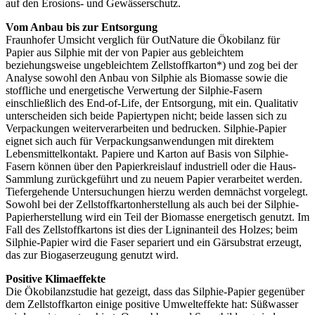
auf den Erosions- und Gewässerschutz.
Vom Anbau bis zur Entsorgung
Fraunhofer Umsicht verglich für OutNature die Ökobilanz für
Papier aus Silphie mit der von Papier aus gebleichtem
beziehungsweise ungebleichtem Zellstoffkarton*) und zog bei der
Analyse sowohl den Anbau von Silphie als Biomasse sowie die
stoffliche und energetische Verwertung der Silphie-Fasern
einschließlich des End-of-Life, der Entsorgung, mit ein. Qualitativ
unterscheiden sich beide Papiertypen nicht; beide lassen sich zu
Verpackungen weiterverarbeiten und bedrucken. Silphie-Papier
eignet sich auch für Verpackungsanwendungen mit direktem
Lebensmittelkontakt. Papiere und Karton auf Basis von Silphie-
Fasern können über den Papierkreislauf industriell oder die Haus-
Sammlung zurückgeführt und zu neuem Papier verarbeitet werden.
Tiefergehende Untersuchungen hierzu werden demnächst vorgelegt.
Sowohl bei der Zellstoffkartonherstellung als auch bei der Silphie-
Papierherstellung wird ein Teil der Biomasse energetisch genutzt. Im
Fall des Zellstoffkartons ist dies der Ligninanteil des Holzes; beim
Silphie-Papier wird die Faser separiert und ein Gärsubstrat erzeugt,
das zur Biogaserzeugung genutzt wird.
Positive Klimaeffekte
Die Ökobilanzstudie hat gezeigt, dass das Silphie-Papier gegenüber
dem Zellstoffkarton einige positive Umwelteffekte hat: Süßwasser