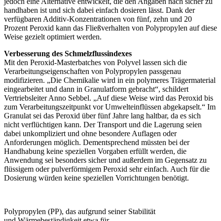
jedoch eine Alternative entwickelt, die den Angaben nach sicher zu
handhaben ist und sich dabei einfach dosieren lässt. Dank der
verfügbaren Additiv-Konzentrationen von fünf, zehn und 20
Prozent Peroxid kann das Fließverhalten von Polypropylen auf diese
Weise gezielt optimiert werden.
Verbesserung des Schmelzflussindexes
Mit den Peroxid-Masterbatches von Polyvel lassen sich die
Verarbeitungseigenschaften von Polypropylen passgenau
modifizieren. „Die Chemikalie wird in ein polymeres Trägermaterial
eingearbeitet und dann in Granulatform gebracht“, schildert
Vertriebsleiter Anno Sebbel. „Auf diese Weise wird das Peroxid bis
zum Verarbeitungszeitpunkt vor Umwelteinflüssen abgekapselt.“ Im
Granulat sei das Peroxid über fünf Jahre lang haltbar, da es sich
nicht verflüchtigen kann. Der Transport und die Lagerung seien
dabei unkompliziert und ohne besondere Auflagen oder
Anforderungen möglich. Dementsprechend müssten bei der
Handhabung keine speziellen Vorgaben erfüllt werden, die
Anwendung sei besonders sicher und außerdem im Gegensatz zu
flüssigem oder pulverförmigem Peroxid sehr einfach. Auch für die
Dosierung würden keine speziellen Vorrichtungen benötigt.
Polypropylen (PP), das aufgrund seiner Stabilität
und Wärmebeständigkeit etwa für