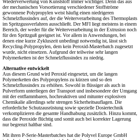
Wiederverwertung von Kunststoff immer wichtiger. Denn das aus
der mechanischen Vorsortierung verschiedener Stoffströme
gewonnene Polypropylen weist häufig einen niedrigeren
Schmelzflussindex auf, der die Weiterverarbeitung des Thermoplasts
im Spritzgussverfahren ausschließt. Der MFI liegt meistens in einem
Bereich, der weder für die Weiterverarbeitung in der Extrusion noch
für den Spritzguß geeignet ist. Vor allem in Anwendungen, bei
denen eine kurze Zykluszeit unbedingt notwendig ist, lässt sich
Recycling-Polypropylen, dem kein Peroxid-Masterbatch zugesetzt
wurde, nicht einsetzen. Aufgrund der teilweise sehr langen
Polymerketten ist der Schmelzflussindex zu niedrig.
Alternative entwickelt
Aus diesem Grund wird Peroxid eingesetzt, um die langen
Polymerketten des Polypropylens zu kürzen und so den
Schmelzflussindex zu erhöhen. Sowohl in flüssiger als auch in
Pulverform unterliegen der Transport und insbesondere der Umgang
mit der entflammbaren, hochreaktiven und mitunter explosiven
Chemikalie allerdings sehr strengen Sicherheitsauflagen. Die
erforderliche Schutzausrüstung sowie spezielle Dosiertechnik
verkomplizieren die gesamte Handhabung zusätzlich. Hinzu kommt,
dass die Peroxide flüchtig und somit auch bei korrekter Lagerung
nur begrenzt haltbar sind.
Mit ihren P-Serie-Masterbatches hat die Polyvel Europe GmbH