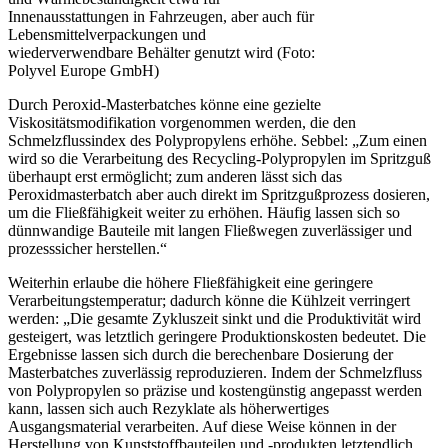
Innenausstattungen in Fahrzeugen, aber auch für
Lebensmittelverpackungen und
wiederverwendbare Behälter genutzt wird (Foto:
Polyvel Europe GmbH)
Durch Peroxid-Masterbatches könne eine gezielte
Viskositätsmodifikation vorgenommen werden, die den
Schmelzflussindex des Polypropylens erhöhe. Sebbel: „Zum einen
wird so die Verarbeitung des Recycling-Polypropylen im Spritzguß
überhaupt erst ermöglicht; zum anderen lässt sich das
Peroxidmasterbatch aber auch direkt im Spritzgußprozess dosieren,
um die Fließfähigkeit weiter zu erhöhen. Häufig lassen sich so
dünnwandige Bauteile mit langen Fließwegen zuverlässiger und
prozesssicher herstellen.“
Weiterhin erlaube die höhere Fließfähigkeit eine geringere
Verarbeitungstemperatur; dadurch könne die Kühlzeit verringert
werden: „Die gesamte Zykluszeit sinkt und die Produktivität wird
gesteigert, was letztlich geringere Produktionskosten bedeutet. Die
Ergebnisse lassen sich durch die berechenbare Dosierung der
Masterbatches zuverlässig reproduzieren. Indem der Schmelzfluss
von Polypropylen so präzise und kostengünstig angepasst werden
kann, lassen sich auch Rezyklate als höherwertiges
Ausgangsmaterial verarbeiten. Auf diese Weise können in der
Herstellung von Kunststoffbauteilen und -produkten letztendlich