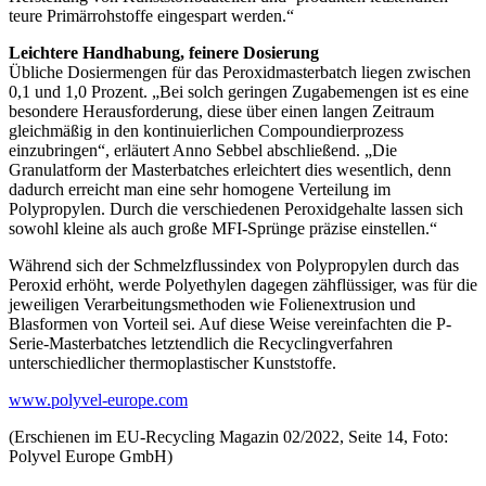
teure Primärrohstoffe eingespart werden.“
Leichtere Handhabung, feinere Dosierung
Übliche Dosiermengen für das Peroxidmasterbatch liegen zwischen
0,1 und 1,0 Prozent. „Bei solch geringen Zugabemengen ist es eine
besondere Herausforderung, diese über einen langen Zeitraum
gleichmäßig in den kontinuierlichen Compoundierprozess
einzubringen“, erläutert Anno Sebbel abschließend. „Die
Granulatform der Masterbatches erleichtert dies wesentlich, denn
dadurch erreicht man eine sehr homogene Verteilung im
Polypropylen. Durch die verschiedenen Peroxidgehalte lassen sich
sowohl kleine als auch große MFI-Sprünge präzise einstellen.“
Während sich der Schmelzflussindex von Polypropylen durch das
Peroxid erhöht, werde Polyethylen dagegen zähflüssiger, was für die
jeweiligen Verarbeitungsmethoden wie Folienextrusion und
Blasformen von Vorteil sei. Auf diese Weise vereinfachten die P-
Serie-Masterbatches letztendlich die Recyclingverfahren
unterschiedlicher thermoplastischer Kunststoffe.
www.polyvel-europe.com
(Erschienen im EU-Recycling Magazin 02/2022, Seite 14, Foto:
Polyvel Europe GmbH)