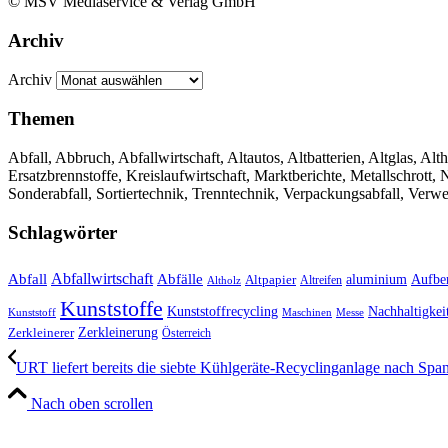
© MSV Mediaservice & Verlag GmbH
Archiv
Archiv
Themen
Abfall, Abbruch, Abfallwirtschaft, Altautos, Altbatterien, Altglas, Alth
Ersatzbrennstoffe, Kreislaufwirtschaft, Marktberichte, Metallschrott
Sonderabfall, Sortiertechnik, Trenntechnik, Verpackungsabfall, Verw
Schlagwörter
Abfall
Abfallwirtschaft
Abfälle
aluminium
Aufbe
Altpapier
Altholz
Altreifen
Kunststoffe
Kunststoffrecycling
Nachhaltigkei
Kunststoff
Maschinen
Messe
Zerkleinerung
Zerkleinerer
Österreich
URT liefert bereits die siebte Kühlgeräte-Recyclinganlage nach Spa
Nach oben scrollen