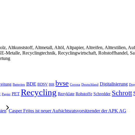
olz, Altkunststoff, Altmetall, Altöl, Altpapier, Altreifen, Alttextilien, 
, NE-Metalle, Recyclingtechnik, Recyclingwirtschaft, Rohstoffhandel, S
ertung
bvse
BDE
Digitalisierung
reitung
BDSV
Batterien
BIR
Dop
Corona
Deutschland
Recycling
Schrott
PET
Rezyklate
Schredder
t
Rohstoffe
Papier
nien
Casper Frijns ist neuer Aufsichtsratsvorsitzender der APK AG