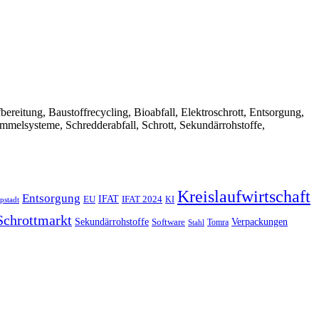
Aufbereitung, Baustoffrecycling, Bioabfall, Elektroschrott, Entsorgung,
ammelsysteme, Schredderabfall, Schrott, Sekundärrohstoffe,
Kreislaufwirtschaft
Entsorgung
IFAT
EU
IFAT 2024
KI
pstadt
Schrottmarkt
Verpackungen
Sekundärrohstoffe
Software
Tomra
Stahl