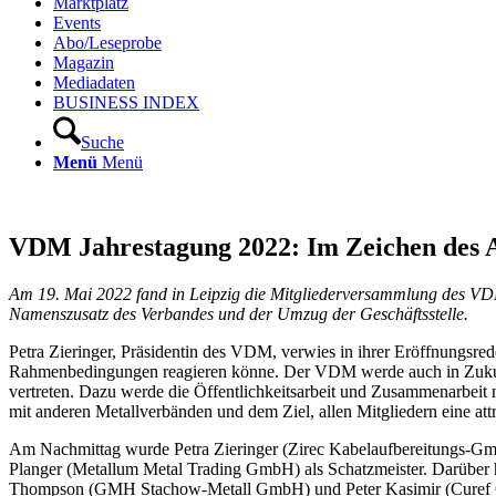
Marktplatz
Events
Abo/Leseprobe
Magazin
Mediadaten
BUSINESS INDEX
Suche
Menü
Menü
VDM Jahrestagung 2022: Im Zeichen des 
Am 19. Mai 2022 fand in Leipzig die Mitgliederversammlung des VDM
Namenszusatz des Verbandes und der Umzug der Geschäftsstelle.
Petra Zieringer, Präsidentin des VDM, verwies in ihrer Eröffnungsred
Rahmenbedingungen reagieren könne. Der VDM werde auch in Zukunft
vertreten. Dazu werde die Öffentlichkeitsarbeit und Zusammenarbeit m
mit anderen Metallverbänden und dem Ziel, allen Mitgliedern eine attr
Am Nachmittag wurde Petra Zieringer (Zirec Kabelaufbereitungs-GmbH
Planger (Metallum Metal Trading GmbH) als Schatzmeister. Darüb
Thompson (GMH Stachow-Metall GmbH) und Peter Kasimir (Curef Gm