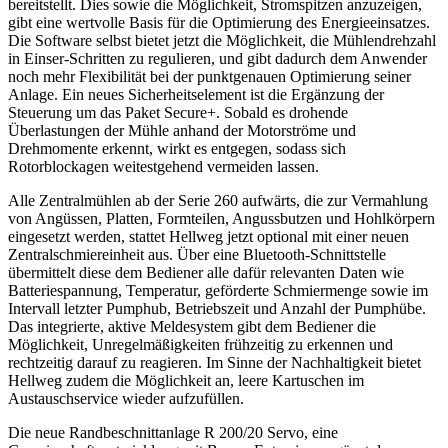
bereitstellt. Dies sowie die Möglichkeit, Stromspitzen anzuzeigen,
gibt eine wertvolle Basis für die Optimierung des Energieeinsatzes.
Die Software selbst bietet jetzt die Möglichkeit, die Mühlendrehzahl
in Einser-Schritten zu regulieren, und gibt dadurch dem Anwender
noch mehr Flexibilität bei der punktgenauen Optimierung seiner
Anlage. Ein neues Sicherheitselement ist die Ergänzung der
Steuerung um das Paket Secure+. Sobald es drohende
Überlastungen der Mühle anhand der Motorströme und
Drehmomente erkennt, wirkt es entgegen, sodass sich
Rotorblockagen weitestgehend vermeiden lassen.
Alle Zentralmühlen ab der Serie 260 aufwärts, die zur Vermahlung
von Angüssen, Platten, Formteilen, Angussbutzen und Hohlkörpern
eingesetzt werden, stattet Hellweg jetzt optional mit einer neuen
Zentralschmiereinheit aus. Über eine Bluetooth-Schnittstelle
übermittelt diese dem Bediener alle dafür relevanten Daten wie
Batteriespannung, Temperatur, geförderte Schmiermenge sowie im
Intervall letzter Pumphub, Betriebszeit und Anzahl der Pumphübe.
Das integrierte, aktive Meldesystem gibt dem Bediener die
Möglichkeit, Unregelmäßigkeiten frühzeitig zu erkennen und
rechtzeitig darauf zu reagieren. Im Sinne der Nachhaltigkeit bietet
Hellweg zudem die Möglichkeit an, leere Kartuschen im
Austauschservice wieder aufzufüllen.
Die neue Randbeschnittanlage R 200/20 Servo, eine