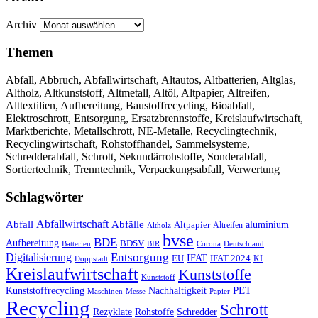
Archiv
Themen
Abfall, Abbruch, Abfallwirtschaft, Altautos, Altbatterien, Altglas,
Altholz, Altkunststoff, Altmetall, Altöl, Altpapier, Altreifen,
Alttextilien, Aufbereitung, Baustoffrecycling, Bioabfall,
Elektroschrott, Entsorgung, Ersatzbrennstoffe, Kreislaufwirtschaft,
Marktberichte, Metallschrott, NE-Metalle, Recyclingtechnik,
Recyclingwirtschaft, Rohstoffhandel, Sammelsysteme,
Schredderabfall, Schrott, Sekundärrohstoffe, Sonderabfall,
Sortiertechnik, Trenntechnik, Verpackungsabfall, Verwertung
Schlagwörter
Abfall
Abfallwirtschaft
Abfälle
aluminium
Altpapier
Altholz
Altreifen
bvse
BDE
Aufbereitung
BDSV
Batterien
BIR
Corona
Deutschland
Entsorgung
Digitalisierung
IFAT
EU
IFAT 2024
KI
Doppstadt
Kreislaufwirtschaft
Kunststoffe
Kunststoff
Kunststoffrecycling
PET
Nachhaltigkeit
Maschinen
Messe
Papier
Recycling
Schrott
Rezyklate
Schredder
Rohstoffe