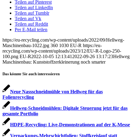
Teilen auf Pinterest
Teilen auf LinkedIn
Teilen auf Tumblr
Teilen auf Vk
Teilen auf Reddit
Per E-Mail teilen
https://eu-recycling.com/wp-content/uploads/2022/09/Hellweg-
Maschinenbau-1022.jpg
360
1030
EU-R
https://eu-
recycling.com/wp-content/uploads/2023/12/EU-R-Logo-250-
100.png
EU-R
2022-10-05 12:13:41
2022-09-26 13:17:23
Hellweg
Maschinenbau: Kunststoffzerkleinerung noch smarter
Das könnte Sie auch interessieren
Neue Nassschneidmühle von Hellweg für das
Folienrecycling
Hellweg-Schneidmühlen: Digitale Steuerung jetzt für das
gesamte Portfolio
HDPE-Recycling: Live-Demonstrationen auf der K-Messe
Verpackungs-Mehrschichtfolien: Stoffkreislauf statt