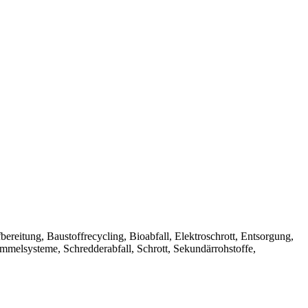
Aufbereitung, Baustoffrecycling, Bioabfall, Elektroschrott, Entsorgung,
ammelsysteme, Schredderabfall, Schrott, Sekundärrohstoffe,