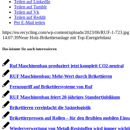
Teilen auf LinkedIn
Teilen auf Tumblr
Teilen auf Vk
Teilen auf Reddit
Per E-Mail teilen
https://eu-recycling.com/wp-content/uploads/2023/06/RUF-1-723.jpg
14:07:39
Neue Holz-Brikettieranlage mit Top-Energiebilanz
Das könnte Sie auch interessieren
Ruf Maschinenbau produziert jetzt komplett CO2-neutral
RUF Maschinenbau: Mehr-Wert durch Brikettieren
Fernzugriff auf Brikettiersysteme von Ruf
RUF Maschinenbau feiert 20-jähriges Standortjubiläum
Brikettieren vereinfacht die Spänelogistik
Brikettierpressen auf Rollen – für den flexiblen mobilen Eins
Wiederverwertung von Metall-Reststoffen wird immer wichti