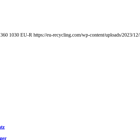
360
1030
EU-R
https://eu-recycling.com/wp-content/uploads/2023/
atz
ger