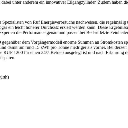
abei unter anderem ein innovativer Eilgangzylinder. Zudem haben die 
Spezialisten von Ruf Energieverbräuche nachweisen, die regelmäßig um
gar ein leicht höherer Durchsatz erzielt werden kann. Diese Ergebn
Experten die Performance genau und passen bei Bedarf letzte Feinheit
00 gegenüber dem Vorgängermodell enorme Summen an Stromkosten spare
nd damit um rund 15 kWh pro Tonne niedriger als vorher. Bei derzeit 
 RUF 1200 für einen 24/7-Betrieb ausgelegt ist und nach Erfahrung des 
insparen.
ürth)