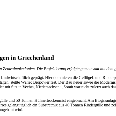
agen in Griechenland
 in Zentralmakedonien. Die Projektierung erfolgte gemeinsam mit dem 
ndwirtschaftlich geprägt. Hier dominieren die Geflügel- und Rinderpro
en, stellte Weltec Biopower fest. Der Bau neuer sowie die Modernisi
er mit Sitz in Vechta, Niedersachsen: „Somit war nicht zuletzt auch da
ülle und 50 Tonnen Hühnertrockenmist eingebracht. Am Biogasanlagen-S
s gelangt täglich ein Substratmix aus 40 Tonnen Rindergülle und zehn
angebaut wird.