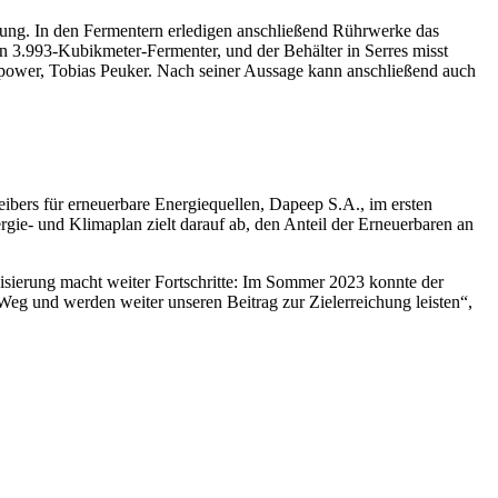
dlung. In den Fermentern erledigen anschließend Rührwerke das
ein 3.993-Kubikmeter-Fermenter, und der Behälter in Serres misst
iopower, Tobias Peuker. Nach seiner Aussage kann anschließend auch
eibers für erneuerbare Energiequellen, Dapeep S.A., im ersten
ie- und Klimaplan zielt darauf ab, den Anteil der Erneuerbaren an
nisierung macht weiter Fortschritte: Im Sommer 2023 konnte der
Weg und werden weiter unseren Beitrag zur Zielerreichung leisten“,