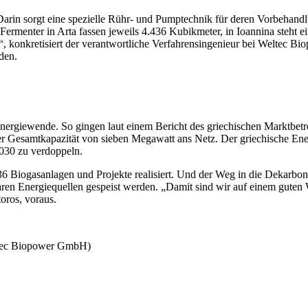
 Darin sorgt eine spezielle Rühr- und Pumptechnik für deren Vorbehan
 Fermenter in Arta fassen jeweils 4.436 Kubikmeter, in Ioannina steht 
, konkretisiert der verantwortliche Verfahrensingenieur bei Weltec B
den.
Energiewende. So gingen laut einem Bericht des griechischen Marktbetr
r Gesamtkapazität von sieben Megawatt ans Netz. Der griechische Energ
030 zu verdoppeln.
36 Biogasanlagen und Projekte realisiert. Und der Weg in die Dekarbo
aren Energiequellen gespeist werden. „Damit sind wir auf einem guten 
oros, voraus.
ltec Biopower GmbH)