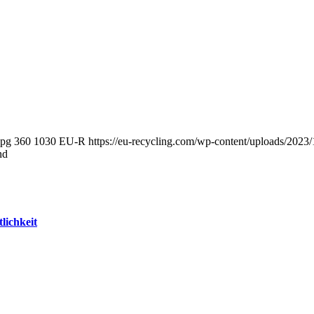
jpg
360
1030
EU-R
https://eu-recycling.com/wp-content/uploads/20
nd
lichkeit