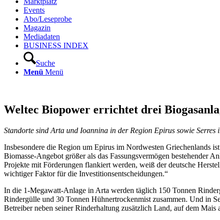
Marktplatz
Events
Abo/Leseprobe
Magazin
Mediadaten
BUSINESS INDEX
Suche
Menü
Menü
Weltec Biopower errichtet drei Biogasanl
Standorte sind Arta und Ioannina in der Region Epirus sowie Serres
Insbesondere die Region um Epirus im Nordwesten Griechenlands ist la
Biomasse-Angebot größer als das Fassungsvermögen bestehender Anlag
Projekte mit Förderungen flankiert werden, weiß der deutsche Herstell
wichtiger Faktor für die Investitionsentscheidungen.“
In die 1-Megawatt-Anlage in Arta werden täglich 150 Tonnen Rinderg
Rindergülle und 30 Tonnen Hühnertrockenmist zusammen. Und in Serre
Betreiber neben seiner Rinderhaltung zusätzlich Land, auf dem Mais 