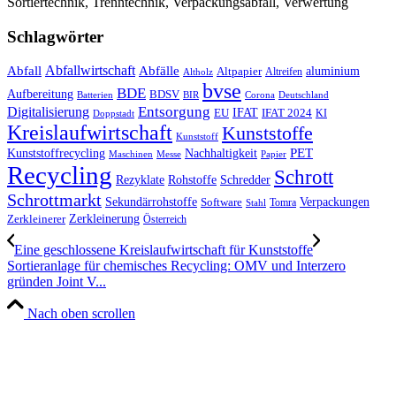
Sortiertechnik, Trenntechnik, Verpackungsabfall, Verwertung
Schlagwörter
Abfall
Abfallwirtschaft
Abfälle
aluminium
Altpapier
Altholz
Altreifen
bvse
BDE
Aufbereitung
BDSV
Batterien
BIR
Corona
Deutschland
Entsorgung
Digitalisierung
IFAT
EU
IFAT 2024
KI
Doppstadt
Kreislaufwirtschaft
Kunststoffe
Kunststoff
Kunststoffrecycling
PET
Nachhaltigkeit
Maschinen
Messe
Papier
Recycling
Schrott
Rezyklate
Schredder
Rohstoffe
Schrottmarkt
Verpackungen
Sekundärrohstoffe
Software
Tomra
Stahl
Zerkleinerung
Zerkleinerer
Österreich
Eine geschlossene Kreislaufwirtschaft für Kunststoffe
Sortieranlage für chemisches Recycling: OMV und Interzero
gründen Joint V...
Nach oben scrollen