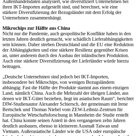
Außenhandelsdaten analysiert, wie diversifiziert Unternehmen bei
ihren IKT-Importen aufgestellt sind, und berechnet, wie eine
stärkere Diversifizierung der Bezugsländer mit dem Erfolg der
Unternehmen zusammenhängt.
Mikrochips zur Hälfte aus China
Nicht nur die Pandemie, auch geopolitische Konflikte haben in den
letzten Jahren deutlich gemacht, wie schädlich Lieferabhängigkeiten
sein können. Daher streben Deutschland und die EU eine Reduktion
der Abhängigkeiten und eine stärkere Resilienz gegenüber Krisen
an, unter anderem durch den Ausbau der inländischen Produktion.
Auch eine stärkere Diversifizierung der Lieferländer würde hierzu
beitragen.
„Deutsche Unternehmen sind jedoch bei IKT-Importen,
insbesondere bei Mikrochips, von wenigen Bezugsländern
abhängig: Fast die Hälfte der Produkte stammt aus einem einzigen
Land, nämlich China. Auch die Mehrzahl der übrigen Länder, aus
denen wir IKT-Güter beziehen, liegt im asiatischen Raum“, berichtet
DIW-Studienautor Alexander Schiersch, der gemeinsam mit Irene
Bertschek und Thomas Niebel vom ZEW-Leibniz-Zentrum für
Europäische Wirtschaftsforschung in Mannheim die Studie erstellt
hat. China konnte seinen Anteil in den vergangenen zehn Jahren
deutlich ausbauen, ebenso in kleinerem Ausmaß Taiwan und
Vietnam. Außerasiatische Länder wie die USA oder europäische