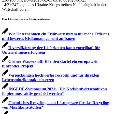
250-100.png
EU-R
2023-02-01 09:18:08
2023-01-25
14:21:24
Folgen des Ukraine-Kriegs treiben Nachhaltigkeit in der
Wirtschaft voran
Das könnte Sie auch interessieren
Wie Unternehmen ein Frühwarnsystem für mehr Effizienz
und besseres Risikomanagement aufbauen
Diversifizierung der Lieferketten kann vorteilhaft für
Unternehmenserfolg sein
Grüner Wasserstoff: Kärnten startet ein europaweit
führendes Projekt
Verpackungen hochwertig recyceln und für direkten
Lebensmittelkontakt einsetzen
INGEDE-Symposium 2021: „Die Kreislaufwirtschaft von
Papier muss aktiv gestärkt werden“
Chemisches Recycling – ein Lösungsweg für das Recycling
von Mischkunststoffen?