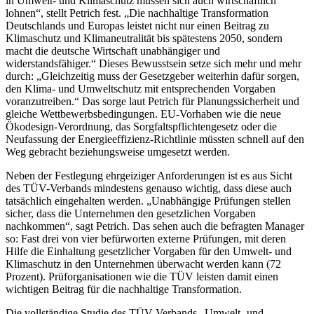
in Umwelt- und Klimaschutz müssen sich auch wirtschaftlich
lohnen“, stellt Petrich fest. „Die nachhaltige Transformation
Deutschlands und Europas leistet nicht nur einen Beitrag zu
Klimaschutz und Klimaneutralität bis spätestens 2050, sondern
macht die deutsche Wirtschaft unabhängiger und
widerstandsfähiger.“ Dieses Bewusstsein setze sich mehr und mehr
durch: „Gleichzeitig muss der Gesetzgeber weiterhin dafür sorgen,
den Klima- und Umweltschutz mit entsprechenden Vorgaben
voranzutreiben.“ Das sorge laut Petrich für Planungssicherheit und
gleiche Wettbewerbsbedingungen. EU-Vorhaben wie die neue
Ökodesign-Verordnung, das Sorgfaltspflichtengesetz oder die
Neufassung der Energieeffizienz-Richtlinie müssten schnell auf den
Weg gebracht beziehungsweise umgesetzt werden.
Neben der Festlegung ehrgeiziger Anforderungen ist es aus Sicht
des TÜV-Verbands mindestens genauso wichtig, dass diese auch
tatsächlich eingehalten werden. „Unabhängige Prüfungen stellen
sicher, dass die Unternehmen den gesetzlichen Vorgaben
nachkommen“, sagt Petrich. Das sehen auch die befragten Manager
so: Fast drei von vier befürworten externe Prüfungen, mit deren
Hilfe die Einhaltung gesetzlicher Vorgaben für den Umwelt- und
Klimaschutz in den Unternehmen überwacht werden kann (72
Prozent). Prüforganisationen wie die TÜV leisten damit einen
wichtigen Beitrag für die nachhaltige Transformation.
Die vollständige Studie des TÜV-Verbands „Umwelt- und