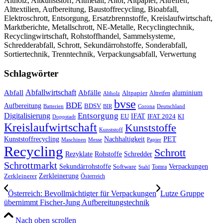
Altholz, Altkunststoff, Altmetall, Altöl, Altpapier, Altreifen,
Alttextilien, Aufbereitung, Baustoffrecycling, Bioabfall,
Elektroschrott, Entsorgung, Ersatzbrennstoffe, Kreislaufwirtschaft,
Marktberichte, Metallschrott, NE-Metalle, Recyclingtechnik,
Recyclingwirtschaft, Rohstoffhandel, Sammelsysteme,
Schredderabfall, Schrott, Sekundärrohstoffe, Sonderabfall,
Sortiertechnik, Trenntechnik, Verpackungsabfall, Verwertung
Schlagwörter
Abfall
Abfallwirtschaft
Abfälle
aluminium
Altpapier
Altholz
Altreifen
bvse
BDE
Aufbereitung
BDSV
Batterien
BIR
Corona
Deutschland
Entsorgung
Digitalisierung
IFAT
EU
IFAT 2024
KI
Doppstadt
Kreislaufwirtschaft
Kunststoffe
Kunststoff
Kunststoffrecycling
PET
Nachhaltigkeit
Maschinen
Messe
Papier
Recycling
Schrott
Rezyklate
Schredder
Rohstoffe
Schrottmarkt
Verpackungen
Sekundärrohstoffe
Software
Tomra
Stahl
Zerkleinerung
Zerkleinerer
Österreich
Österreich: Bevollmächtigter für Verpackungen
Lutze Gruppe
übernimmt Fischer-Jung Aufbereitungstechnik
Nach oben scrollen