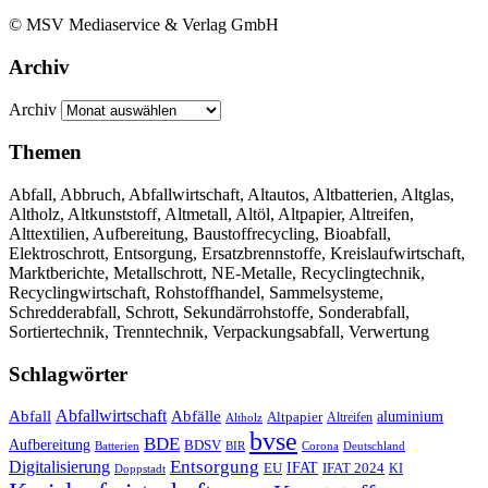
© MSV Mediaservice & Verlag GmbH
Archiv
Archiv
Themen
Abfall, Abbruch, Abfallwirtschaft, Altautos, Altbatterien, Altglas,
Altholz, Altkunststoff, Altmetall, Altöl, Altpapier, Altreifen,
Alttextilien, Aufbereitung, Baustoffrecycling, Bioabfall,
Elektroschrott, Entsorgung, Ersatzbrennstoffe, Kreislaufwirtschaft,
Marktberichte, Metallschrott, NE-Metalle, Recyclingtechnik,
Recyclingwirtschaft, Rohstoffhandel, Sammelsysteme,
Schredderabfall, Schrott, Sekundärrohstoffe, Sonderabfall,
Sortiertechnik, Trenntechnik, Verpackungsabfall, Verwertung
Schlagwörter
Abfall
Abfallwirtschaft
Abfälle
aluminium
Altpapier
Altholz
Altreifen
bvse
BDE
Aufbereitung
BDSV
Batterien
BIR
Corona
Deutschland
Entsorgung
Digitalisierung
IFAT
EU
IFAT 2024
KI
Doppstadt