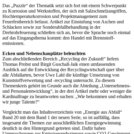
Das „Puzzle“ der Thematik setzt sich fort mit einem Schwerpunkt
zu Korrosion und Werkstoffen, der sich mit Salzschmelzangriffen,
Hochtemperaturkorrosion und Projektmanagement zum
Feuerfestbereich befasst. Artikel zur Einstufung von Aschen und
Schlacken sowie zur Sonderabfallbehandlung in der
Drehrohrfeuerung schließen sich an, bevor die Sprache noch einmal
auf das Eingangsthema kommt: den Handel mit Brennstoff­
emissionen.
Ecken und Nebenschauplätze beleuchten
Zum abschließenden Bereich „Recycling der Zukunft“ liefern
Thomas Probst und Birgit Guschall-Jaik einen umfassenden
Ausblick auf die Entwicklung der Recyclingwirtschaft quer über
alle Abfallarten, bevor Uwe Lahl die künftige Umsetzung von
Kunststoffverwertung und -recycling untersucht. Zu diesem
Themenkreis gehört im Grunde auch die Abteilung „Unternehmens-
und Personalentwicklung“, in der drei Artikel mehr oder weniger die
Kardinalfrage zu beantworten suchen: „Wie bekommen und erhalten
wir junge Talente?“
Vergleicht man das Inhaltsverzeichnis von „Energie aus Abfall“
Band 20 mit dem Band 1 der neuen Serie, so ist auffällig, dass
insgesamt die Themen zur ausschließlichen Energiegewinnung
deutlich in den Hintergrund getreten sind. Dafür haben
Untersuchungen zur Emissionsreduzierung sowie CO2-Gewinnung