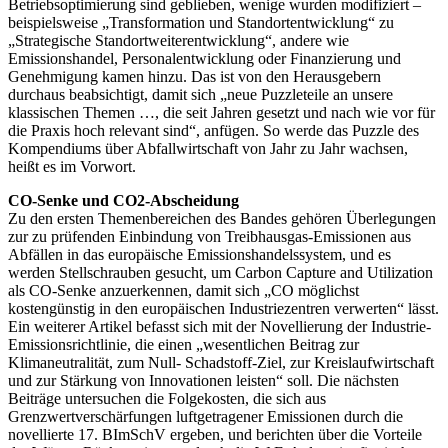
Betriebsoptimierung sind geblieben, wenige wurden modifiziert –
beispielsweise „Transformation und Standortentwicklung“ zu
„Strategische Standortweiterentwicklung“, andere wie
Emissionshandel, Personalentwicklung oder Finanzierung und
Genehmigung kamen hinzu. Das ist von den Herausgebern
durchaus beabsichtigt, damit sich „neue Puzzleteile an unsere
klassischen Themen …, die seit Jahren gesetzt und nach wie vor für
die Praxis hoch relevant sind“, anfügen. So werde das Puzzle des
Kompendiums über Abfallwirtschaft von Jahr zu Jahr wachsen,
heißt es im Vorwort.
CO-Senke und CO2-Abscheidung
Zu den ersten Themenbereichen des Bandes gehören Überlegungen
zur zu prüfenden Einbindung von Treibhausgas-Emissionen aus
Abfällen in das europäische Emissionshandelssystem, und es
werden Stellschrauben gesucht, um Carbon Capture and Utilization
als CO-Senke anzuerkennen, damit sich „CO möglichst
kostengünstig in den europäischen Industriezentren verwerten“ lässt.
Ein weiterer Artikel befasst sich mit der Novellierung der Industrie-
Emissionsrichtlinie, die einen „wesentlichen Beitrag zur
Klimaneutralität, zum Null- Schadstoff-Ziel, zur Kreislaufwirtschaft
und zur Stärkung von Innovationen leisten“ soll. Die nächsten
Beiträge untersuchen die Folgekosten, die sich aus
Grenzwertverschärfungen luftgetragener Emissionen durch die
novellierte 17. BImSchV ergeben, und berichten über die Vorteile