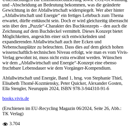
und -Abscheidung an Bedeutung bekommen, was die geänderte
Gewichtung in der Abfallwirtschaft widerspiegelt. Wer aber hinter
„Abfallwirtschaft und Energie“ ein fertiges Lehrbuch zum Thema
erwartet, dürfte enttäuscht sein. Doch er wird gleichzeitig überrascht
sein über den „Puzzle“-Charakter des Buchkonzepts – den auch die
Zeichnung auf dem Buchdeckel vermittelt. Dieses Konzept bietet
Möglichkeiten, angesichts einer sich entwickelnden und
expandierenden Abfallwirtschaft auch ihre Ecken und
Nebenschauplätze zu beleuchten. Dass dies auf dem gleich hohen
wissenschaftlich-technischen Niveau erfolgt, wie man es vom Vivis-
Verlag gewohnt ist, muss nicht extra erwähnt werden. Wünschen
wir dem „Abfallwirtschaft und Energie“-Konzept eine ebenso
fruchtbare Lebensdauer wie dem Vorgänger-Kompendium.
Abfallwirtschaft und Energie, Band 1, hrsg. von Stephanie Thiel,
Elisabeth Thomé-Kozmiensky, Peter Quicker, Alexander Gosten,
Ella Stengler, Neuruppin 2024, ISBN 978-3-944310-91-6
books.vivis.de
(Erschienen im EU-Recycling Magazin 06/2024, Seite 26, Abb.:
TK Verlag)
3.704