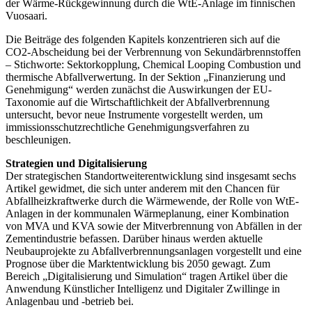
der Wärme-Rückgewinnung durch die WtE-Anlage im finnischen
Vuosaari.
Die Beiträge des folgenden Kapitels konzentrieren sich auf die
CO2-Abscheidung bei der Verbrennung von Sekundärbrennstoffen
– Stichworte: Sektorkopplung, Chemical Looping Combustion und
thermische Abfallverwertung. In der Sektion „Finanzierung und
Genehmigung“ werden zunächst die Auswirkungen der EU-
Taxonomie auf die Wirtschaftlichkeit der Abfallverbrennung
untersucht, bevor neue Instrumente vorgestellt werden, um
immissionsschutzrechtliche Genehmigungsverfahren zu
beschleunigen.
Strategien und Digitalisierung
Der strategischen Standortweiterentwicklung sind insgesamt sechs
Artikel gewidmet, die sich unter anderem mit den Chancen für
Abfallheizkraftwerke durch die Wärmewende, der Rolle von WtE-
Anlagen in der kommunalen Wärmeplanung, einer Kombination
von MVA und KVA sowie der Mitverbrennung von Abfällen in der
Zementindustrie befassen. Darüber hinaus werden aktuelle
Neubauprojekte zu Abfallverbrennungsanlagen vorgestellt und eine
Prognose über die Marktentwicklung bis 2050 gewagt. Zum
Bereich „Digitalisierung und Simulation“ tragen Artikel über die
Anwendung Künstlicher Intelligenz und Digitaler Zwillinge in
Anlagenbau und -betrieb bei.