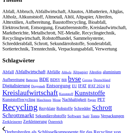
Abfall, Abbruch, Abfallwirtschaft, Altautos, Altbatterien, Altglas,
Altholz, Altkunststoff, Altmetall, Altöl, Altpapier, Altreifen,
Alttextilien, Aufbereitung, Baustoffrecycling, Bioabfall,
Elektroschrott, Entsorgung, Ersatzbrennstoffe, Kreislaufwirtschaft,
Marktberichte, Metallschrott, NE-Metalle, Recyclingtechnik,
Recyclingwirtschaft, Rohstoffhandel, Sammelsysteme,
Schredderabfall, Schrott, Sekundärrohstoffe, Sonderabfall,
Sortiertechnik, Trenntechnik, Verpackungsabfall, Verwertung
Schlagwörter
Abfall
Abfallwirtschaft
Abfälle
aluminium
Altpapier
Altholz
Altreifen
bvse
BDE
Aufbereitung
BDSV
Batterien
BIR
Corona
Deutschland
Entsorgung
Digitalisierung
IFAT
EU
IFAT 2024
KI
Doppstadt
Kreislaufwirtschaft
Kunststoffe
Kunststoff
Kunststoffrecycling
PET
Nachhaltigkeit
Maschinen
Messe
Papier
Recycling
Schrott
Rezyklate
Schredder
Rohstoffe
Schrottmarkt
Verpackungen
Sekundärrohstoffe
Software
Tomra
Stahl
Zerkleinerung
Zerkleinerer
Österreich
Drehrohrofen als Schlüsselkomponente für das Recycling von