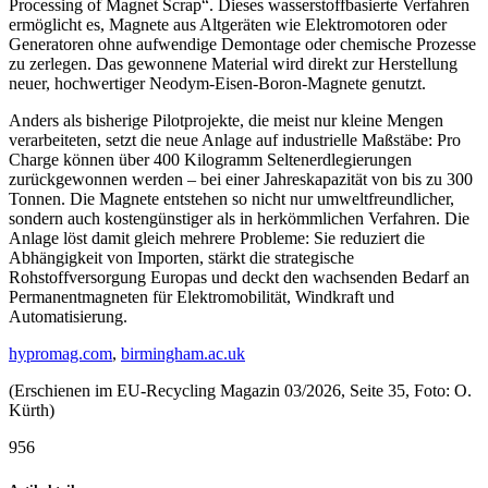
Processing of Magnet Scrap“. Dieses wasserstoffbasierte Verfahren
ermöglicht es, Magnete aus Altgeräten wie Elektromotoren oder
Generatoren ohne aufwendige Demontage oder chemische Prozesse
zu zerlegen. Das gewonnene Material wird direkt zur Herstellung
neuer, hochwertiger Neodym-Eisen-Boron-Magnete genutzt.
Anders als bisherige Pilotprojekte, die meist nur kleine Mengen
verarbeiteten, setzt die neue Anlage auf industrielle Maßstäbe: Pro
Charge können über 400 Kilogramm Seltenerdlegierungen
zurückgewonnen werden – bei einer Jahreskapazität von bis zu 300
Tonnen. Die Magnete entstehen so nicht nur umweltfreundlicher,
sondern auch kostengünstiger als in herkömmlichen Verfahren. Die
Anlage löst damit gleich mehrere Probleme: Sie reduziert die
Abhängigkeit von Importen, stärkt die strategische
Rohstoffversorgung Europas und deckt den wachsenden Bedarf an
Permanentmagneten für Elektromobilität, Windkraft und
Automatisierung.
hypromag.com
,
birmingham.ac.uk
(Erschienen im EU-Recycling Magazin 03/2026, Seite 35, Foto: O.
Kürth)
956