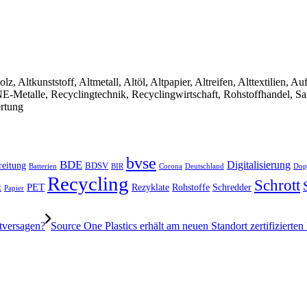
olz, Altkunststoff, Altmetall, Altöl, Altpapier, Altreifen, Alttextilien, 
, NE-Metalle, Recyclingtechnik, Recyclingwirtschaft, Rohstoffhandel, S
ertung
bvse
BDE
Digitalisierung
reitung
BDSV
Batterien
BIR
Dop
Corona
Deutschland
Recycling
Schrott
PET
Rezyklate
Schredder
t
Rohstoffe
Papier
tversagen?
Source One Plastics erhält am neuen Standort zertifizierten