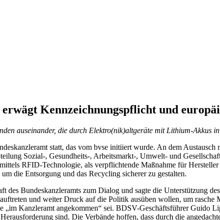
erwägt Kennzeichnungspflicht und europäi
änden auseinander, die durch Elektro(nik)altgeräte mit Lithium-Akkus 
ndeskanzleramt statt, das vom bvse initiiert wurde. An dem Austausc
eilung Sozial-, Gesundheits-, Arbeitsmarkt-, Umwelt- und Gesellschaft
mittels RFID-Technologie, als verpflichtende Maßnahme für Hersteller ge
 um die Entsorgung und das Recycling sicherer zu gestalten.
haft des Bundeskanzleramts zum Dialog und sagte die Unterstützung de
 auftreten und weiter Druck auf die Politik ausüben wollen, um rasc
rände „im Kanzleramt angekommen“ sei. BDSV-Geschäftsführer Guido Lip
e Herausforderung sind. Die Verbände hoffen, dass durch die angedac