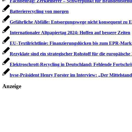
Fachbeitrag: Zerkleinerer – Schwerpunkt für Brandentsteh
Batterierecycling von morgen
Gefährliche Abfälle: Entsorgungswege nicht konsequent zu 
Internationaler Altpapiertag 2024: Hoffen auf bessere Zeiten
EU-Textilrichtlinie: Finanzierungslücken bis zum EPR-Markt
Rezyklate sind ein strategischer Rohstoff für die europäische 
Elektroschrott-Recycling in Deutschland: Fehlende Fortschr
bvse-Präsident Henry Forster im Interview: „Der Mittelstand
Anzeige