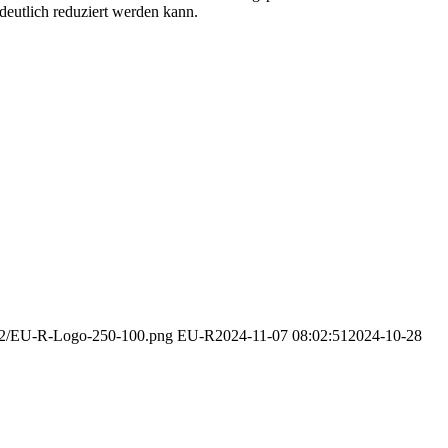
eutlich reduziert werden kann.
3/12/EU-R-Logo-250-100.png
EU-R
2024-11-07 08:02:51
2024-10-28