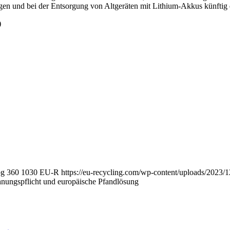
en und bei der Entsorgung von Altgeräten mit Lithium-Akkus künftig d
)
pg
360
1030
EU-R
https://eu-recycling.com/wp-content/uploads/202
ungspflicht und europäische Pfandlösung