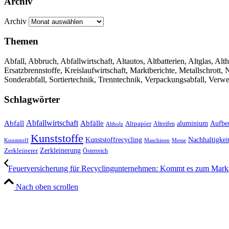
Archiv
Archiv
Themen
Abfall, Abbruch, Abfallwirtschaft, Altautos, Altbatterien, Altglas, Alth
Ersatzbrennstoffe, Kreislaufwirtschaft, Marktberichte, Metallschrott
Sonderabfall, Sortiertechnik, Trenntechnik, Verpackungsabfall, Verw
Schlagwörter
Abfall
Abfallwirtschaft
Abfälle
aluminium
Aufbe
Altpapier
Altholz
Altreifen
Kunststoffe
Kunststoffrecycling
Nachhaltigkei
Kunststoff
Maschinen
Messe
Zerkleinerung
Zerkleinerer
Österreich
Feuerversicherung für Recyclingunternehmen: Kommt es zum Mark
Nach oben scrollen