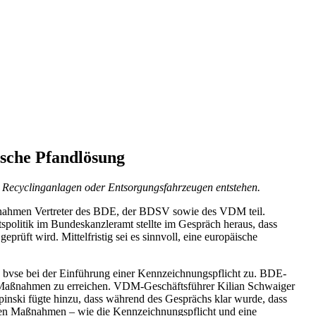
sche Pfandlösung
in Recyclinganlagen oder Entsorgungsfahrzeugen entstehen.
h nahmen Vertreter des BDE, der BDSV sowie des VDM teil.
spolitik im Bundeskanzleramt stellte im Gespräch heraus, dass
prüft wird. Mittelfristig sei es sinnvoll, eine europäische
s bvse bei der Einführung einer Kennzeichnungspflicht zu. BDE-
he Maßnahmen zu erreichen. VDM-Geschäftsführer Kilian Schwaiger
inski fügte hinzu, dass während des Gesprächs klar wurde, dass
hten Maßnahmen – wie die Kennzeichnungspflicht und eine