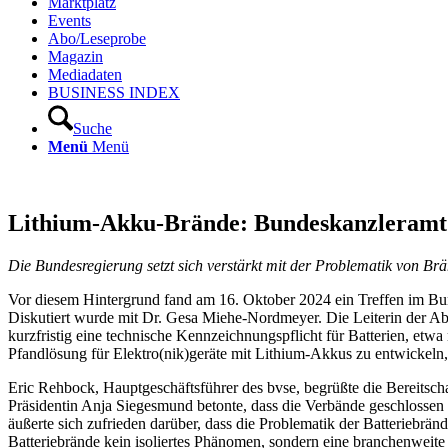
Marktplatz
Events
Abo/Leseprobe
Magazin
Mediadaten
BUSINESS INDEX
Suche
Menü
Menü
Lithium-Akku-Brände: Bundeskanzleramt 
Die Bundesregierung setzt sich verstärkt mit der Problematik von Br
Vor diesem Hintergrund fand am 16. Oktober 2024 ein Treffen im Bu
Diskutiert wurde mit Dr. Gesa Miehe-Nordmeyer. Die Leiterin der Abt
kurzfristig eine technische Kennzeichnungspflicht für Batterien, etwa 
Pfandlösung für Elektro(nik)geräte mit Lithium-Akkus zu entwickeln,
Eric Rehbock, Hauptgeschäftsführer des bvse, begrüßte die Bereitsc
Präsidentin Anja Siegesmund betonte, dass die Verbände geschlossen
äußerte sich zufrieden darüber, dass die Problematik der Batterieb
Batteriebrände kein isoliertes Phänomen, sondern eine branchenweit