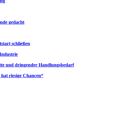
ung
Ende gedacht
start schließen
Industrie
itte und dringender Handlungsbedarf
 hat riesige Chancen“