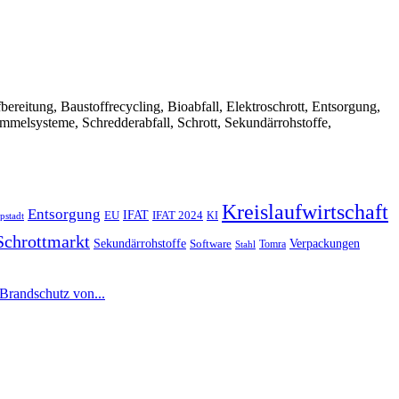
Aufbereitung, Baustoffrecycling, Bioabfall, Elektroschrott, Entsorgung,
ammelsysteme, Schredderabfall, Schrott, Sekundärrohstoffe,
Kreislaufwirtschaft
Entsorgung
IFAT
EU
IFAT 2024
KI
pstadt
Schrottmarkt
Verpackungen
Sekundärrohstoffe
Software
Tomra
Stahl
 Brandschutz von...