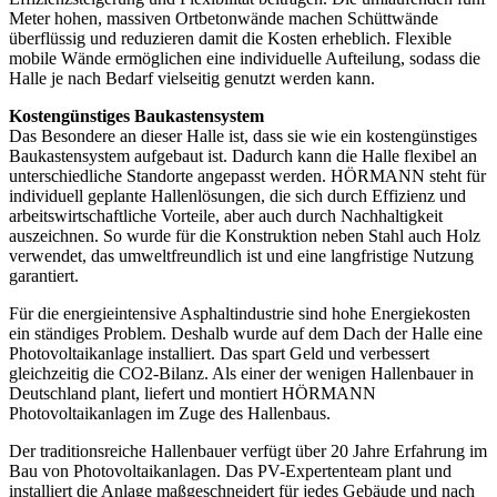
Meter hohen, massiven Ortbetonwände machen Schüttwände
überflüssig und reduzieren damit die Kosten erheblich. Flexible
mobile Wände ermöglichen eine individuelle Aufteilung, sodass die
Halle je nach Bedarf vielseitig genutzt werden kann.
Kostengünstiges Baukastensystem
Das Besondere an dieser Halle ist, dass sie wie ein kostengünstiges
Baukastensystem aufgebaut ist. Dadurch kann die Halle flexibel an
unterschiedliche Standorte angepasst werden. HÖRMANN steht für
individuell geplante Hallenlösungen, die sich durch Effizienz und
arbeitswirtschaftliche Vorteile, aber auch durch Nachhaltigkeit
auszeichnen. So wurde für die Konstruktion neben Stahl auch Holz
verwendet, das umweltfreundlich ist und eine langfristige Nutzung
garantiert.
Für die energieintensive Asphaltindustrie sind hohe Energiekosten
ein ständiges Problem. Deshalb wurde auf dem Dach der Halle eine
Photovoltaik­anlage installiert. Das spart Geld und verbessert
gleichzeitig die CO2-Bilanz. Als einer der wenigen Hallenbauer in
Deutschland plant, liefert und montiert HÖRMANN
Photovoltaikanlagen im Zuge des Hallenbaus.
Der traditionsreiche Hallenbauer verfügt über 20 Jahre Erfahrung im
Bau von Photovoltaikanlagen. Das PV-Expertenteam plant und
installiert die Anlage maßgeschneidert für jedes Gebäude und nach