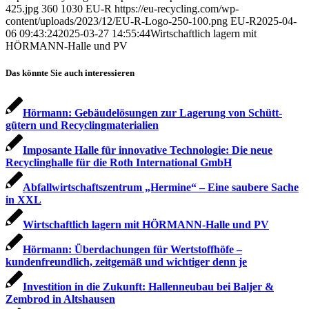
425.jpg
360
1030
EU-R
https://eu-recycling.com/wp-
content/uploads/2023/12/EU-R-Logo-250-100.png
EU-R
2025-04-
06 09:43:24
2025-03-27 14:55:44
Wirtschaftlich lagern mit
HÖRMANN-Halle und PV
Das könnte Sie auch interessieren
Hörmann: Gebäudelösungen zur Lagerung von Schütt­
gütern und Recyclingmaterialien
Imposante Halle für innovative Technologie: Die neue
Recyclinghalle für die Roth International GmbH
Abfallwirtschaftszentrum „Hermine“ – Eine saubere Sache
in XXL
Wirtschaftlich lagern mit HÖRMANN-Halle und PV
Hörmann: Überdachungen für Wertstoffhöfe –
kundenfreundlich, zeitgemäß und wichtiger denn je
Investition in die Zukunft: Hallenneubau bei Baljer &
Zembrod in Altshausen