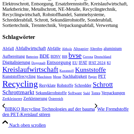
Elektroschrott, Entsorgung, Ersatzbrennstoffe, Kreislaufwirtschaft,
Marktberichte, Metallschrott, NE-Metalle, Recyclingtechnik,
Recyclingwirtschaft, Rohstoffhandel, Sammelsysteme,
Schredderabfall, Schrott, Sekundärrohstoffe, Sonderabfall,
Sortiertechnik, Trenntechnik, Verpackungsabfall, Verwertung
Schlagwörter
Abfall
Abfallwirtschaft
Abfälle
aluminium
Altpapier
Altholz
Altreifen
bvse
BDE
Aufbereitung
BDSV
Batterien
BIR
Corona
Deutschland
Entsorgung
Digitalisierung
IFAT
EU
IFAT 2024
KI
Doppstadt
Kreislaufwirtschaft
Kunststoffe
Kunststoff
Kunststoffrecycling
PET
Nachhaltigkeit
Maschinen
Messe
Papier
Recycling
Schrott
Rezyklate
Schredder
Rohstoffe
Schrottmarkt
Verpackungen
Sekundärrohstoffe
Software
Tomra
Stahl
Zerkleinerung
Zerkleinerer
Österreich
BIBKO Recycling Technologies auf der bauma
Wie Fremdstoffe
den PET-Kreislauf stören
Nach oben scrollen