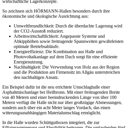
wirtschaftliche Lagerkonzepte.
So zeichnen sich HÖRMANN-Hallen besonders durch ihre
ökonomische und ökologische Ausrichtung aus:
Umweltfreundlichkeit: Durch die überdachte Lagerung wird
der CO2-Ausstoß reduziert.
Arbeitswirtschaftlichkeit: Angepasste Systeme und
Abkipphöhen sowie freitragende Spannweiten gewährleisten
optimale Betriebsabläufe.
Energieeffizienz: Die Kombination aus Halle und
Photovoltaikanlage auf dem Dach sorgt für eine effiziente
Energienutzung.
Nachhaltigkeit: Die Verwendung von Holz aus der Region
und die Produktion am Firmensitz im Allgäu unterstreichen
den nachhaltigen Ansatz.
Ein Beispiel dafür ist die neu errichtete Umschlaghalle einer
Asphaltmischanlage bei Heilbronn. Mit einer freitragenden Breite
von 40 Metern und einer beeindruckenden Länge von über 100
Metern verfügt die Halle nicht nur über großzügige Abmessungen,
sondern auch über ein acht Meter langes Vordach, das einen
witterungsunabhängigen Materialumschlag ermöglicht.
In die Halle wurden Schüttgutboxen integriert, die zur
Effizienzsteigerung und Flexibilität beitragen. Die umlaufenden fünf