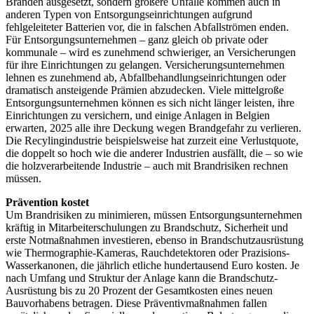
Bränden ausgesetzt, sondern größere Unfälle kommen auch in
anderen Typen von Entsorgungseinrichtungen aufgrund
fehlgeleiteter Batterien vor, die in falschen Abfallströmen enden.
Für Entsorgungsunternehmen – ganz gleich ob private oder
kommunale – wird es zunehmend schwieriger, an Versicherungen
für ihre Einrichtungen zu gelangen. Versicherungsunternehmen
lehnen es zunehmend ab, Abfallbehandlungseinrichtungen oder
dramatisch ansteigende Prämien abzudecken. Viele mittelgroße
Entsorgungsunternehmen können es sich nicht länger leisten, ihre
Einrichtungen zu versichern, und einige Anlagen in Belgien
erwarten, 2025 alle ihre Deckung wegen Brandgefahr zu verlieren.
Die Recylingindustrie beispielsweise hat zurzeit eine Verlustquote,
die doppelt so hoch wie die anderer Industrien ausfällt, die – so wie
die holzverarbeitende Industrie – auch mit Brandrisiken rechnen
müssen.
Prävention kostet
Um Brandrisiken zu minimieren, müssen Entsorgungsunternehmen
kräftig in Mitarbeiterschulungen zu Brandschutz, Sicherheit und
erste Notmaßnahmen investieren, ebenso in Brandschutzausrüstung
wie Thermographie-Kameras, Rauchdetektoren oder Prazisions-
Wasserkanonen, die jährlich etliche hundertausend Euro kosten. Je
nach Umfang und Struktur der Anlage kann die Brandschutz-
Ausrüstung bis zu 20 Prozent der Gesamtkosten eines neuen
Bauvorhabens betragen. Diese Präventivmaßnahmen fallen