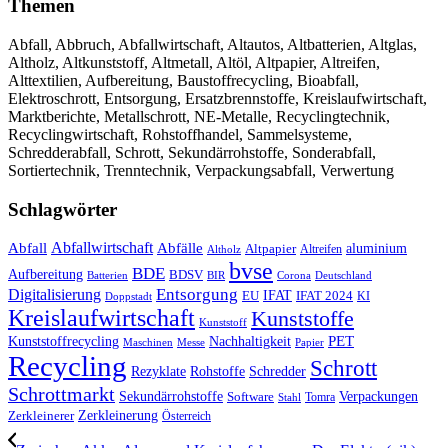
Themen
Abfall, Abbruch, Abfallwirtschaft, Altautos, Altbatterien, Altglas,
Altholz, Altkunststoff, Altmetall, Altöl, Altpapier, Altreifen,
Alttextilien, Aufbereitung, Baustoffrecycling, Bioabfall,
Elektroschrott, Entsorgung, Ersatzbrennstoffe, Kreislaufwirtschaft,
Marktberichte, Metallschrott, NE-Metalle, Recyclingtechnik,
Recyclingwirtschaft, Rohstoffhandel, Sammelsysteme,
Schredderabfall, Schrott, Sekundärrohstoffe, Sonderabfall,
Sortiertechnik, Trenntechnik, Verpackungsabfall, Verwertung
Schlagwörter
Abfall
Abfallwirtschaft
Abfälle
aluminium
Altpapier
Altholz
Altreifen
bvse
BDE
Aufbereitung
BDSV
Batterien
BIR
Corona
Deutschland
Entsorgung
Digitalisierung
IFAT
EU
IFAT 2024
KI
Doppstadt
Kreislaufwirtschaft
Kunststoffe
Kunststoff
Kunststoffrecycling
PET
Nachhaltigkeit
Maschinen
Messe
Papier
Recycling
Schrott
Rezyklate
Schredder
Rohstoffe
Schrottmarkt
Verpackungen
Sekundärrohstoffe
Software
Tomra
Stahl
Zerkleinerung
Zerkleinerer
Österreich