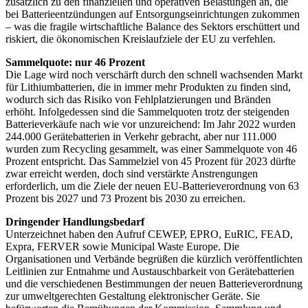
zusätzlich zu den finanziellen und operativen Belastungen an, die
bei Batterieentzündungen auf Entsorgungseinrichtungen zukommen
– was die fragile wirtschaftliche Balance des Sektors erschüttert und
riskiert, die ökonomischen Kreislaufziele der EU zu verfehlen.
Sammelquote: nur 46 Prozent
Die Lage wird noch verschärft durch den schnell wachsenden Markt
für Lithiumbatterien, die in immer mehr Produkten zu finden sind,
wodurch sich das Risiko von Fehlplatzierungen und Bränden
erhöht. Infolgedessen sind die Sammelquoten trotz der steigenden
Batterieverkäufe nach wie vor unzureichend: Im Jahr 2022 wurden
244.000 Gerätebatterien in Verkehr gebracht, aber nur 111.000
wurden zum Recycling gesammelt, was einer Sammelquote von 46
Prozent entspricht. Das Sammelziel von 45 Prozent für 2023 dürfte
zwar erreicht werden, doch sind verstärkte Anstrengungen
erforderlich, um die Ziele der neuen EU-Batterieverordnung von 63
Prozent bis 2027 und 73 Prozent bis 2030 zu erreichen.
Dringender Handlungsbedarf
Unterzeichnet haben den Aufruf CEWEP, EPRO, EuRIC, FEAD,
Expra, FERVER sowie Municipal Waste Europe. Die
Organisationen und Verbände begrüßen die kürzlich veröffentlichten
Leitlinien zur Entnahme und Austauschbarkeit von Gerätebatterien
und die verschiedenen Bestimmungen der neuen Batterieverordnung
zur umweltgerechten Gestaltung elek­tro­nischer Geräte. Sie