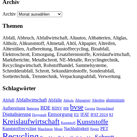
Archiv
Archiv
Themen
Abfall, Abbruch, Abfallwirtschaft, Altautos, Altbatterien, Altglas,
Altholz, Altkunststoff, Altmetall, Altöl, Altpapier, Altreifen,
Alttextilien, Aufbereitung, Baustoffrecycling, Bioabfall,
Elektroschrott, Entsorgung, Ersatzbrennstoffe, Kreislaufwirtschaft,
Marktberichte, Metallschrott, NE-Metalle, Recyclingtechnik,
Recyclingwirtschaft, Rohstoffhandel, Sammelsysteme,
Schredderabfall, Schrott, Sekundärrohstoffe, Sonderabfall,
Sortiertechnik, Trenntechnik, Verpackungsabfall, Verwertung
Schlagwörter
Abfall
Abfallwirtschaft
Abfälle
aluminium
Altpapier
Altholz
Altreifen
bvse
BDE
Aufbereitung
BDSV
Batterien
BIR
Corona
Deutschland
Entsorgung
Digitalisierung
IFAT
EU
IFAT 2024
KI
Doppstadt
Kreislaufwirtschaft
Kunststoffe
Kunststoff
Kunststoffrecycling
PET
Nachhaltigkeit
Maschinen
Messe
Papier
Recycling
Schrott