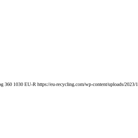
pg
360
1030
EU-R
https://eu-recycling.com/wp-content/uploads/202