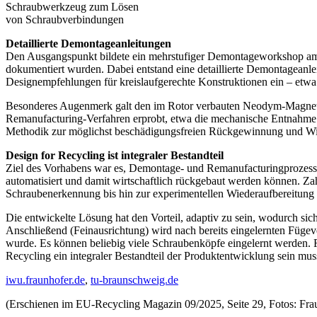
Schraubwerkzeug zum Lösen
von Schraubverbindungen
Detaillierte Demontageanleitungen
Den Ausgangspunkt bildete ein mehr­stufiger Demontageworkshop am
dokumentiert wurden. Dabei entstand eine detaillierte Demontageanlei
Designempfehlungen für kreislaufgerechte Konstruktionen ein – etw
Besonderes Augenmerk galt den im Rotor verbauten Neodym-Magneten,
Remanufacturing-Verfahren erprobt, etwa die mechanische Entnahme na
Methodik zur möglichst beschädigungsfreien Rückgewinnung und W
Design for Recycling ist integraler Bestandteil
Ziel des Vorhabens war es, Demontage- und Remanufacturingprozesse 
automatisiert und damit wirtschaftlich rückgebaut werden können. Z
Schraubenerkennung bis hin zur experimentellen Wiederaufbereitung
Die entwickelte Lösung hat den Vorteil, adaptiv zu sein, wodurch sich
Anschließend (Feinausrichtung) wird nach bereits eingelernten Fügev
wurde. Es können beliebig viele Schraubenköpfe eingelernt werden. 
Recycling ein integraler Bestandteil der Produktentwicklung sein mus
iwu.fraunhofer.de
,
tu-braunschweig.de
(Erschienen im EU-Recycling Magazin 09/2025, Seite 29, Fotos: Fr