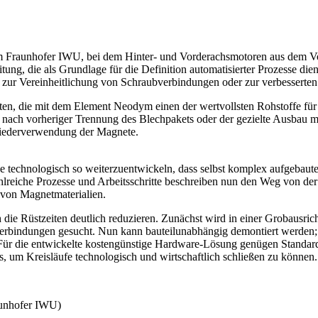
 Fraunhofer IWU, bei dem Hinter- und Vorderachsmotoren aus dem Volk
tung, die als Grundlage für die Definition automatisierter Prozesse die
a zur Vereinheitlichung von Schraubverbindungen oder zur verbessert
 die mit dem Element Neodym einen der wertvollsten Rohstoffe für di
ch vorheriger Trennung des Blechpakets oder der gezielte Ausbau mitte
iederverwendung der Magnete.
technologisch so weiterzuentwickeln, dass selbst komplex aufgebaute
ahlreiche Prozesse und Arbeitsschritte beschreiben nun den Weg von d
 von Magnetmaterialien.
 die Rüstzeiten deutlich reduzieren. Zunächst wird in einer Grobausrich
erbindungen gesucht. Nun kann bauteilunabhängig demontiert werden; e
Für die entwickelte kostengünstige Hardware-Lösung genügen Standard-S
s, um Kreisläufe technologisch und wirtschaftlich schließen zu können.
aunhofer IWU)