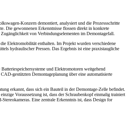
swagen-Konzern demontiert, analysiert und die Prozessschritte
nte. Die gewonnenen Erkenntnisse flossen direkt in konkrete
en Zugänglichkeit von Verbindungselementen im Demontagefall.
e Elektromobilität enthalten. Im Projekt wurden verschiedene
ls hydraulischer Pressen. Das Ergebnis ist eine praxistaugliche
 Batteriespeichersysteme und Elektro­motoren weitgehend
er CAD-gestützten Demontageplanung über eine automatisierte
tung erkannt, dass sich ein Bauteil in der Demontage-Zelle befindet.
inzige Voraussetzung ist, dass der Schraubenkopf einmalig trainiert
tereokameras. Eine zentrale Erkenntnis ist, dass Design for