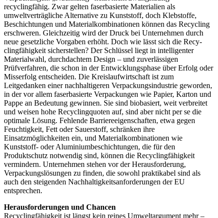
recyclingfähig. Zwar gelten faserbasierte Materialien als
umweltverträgliche Alternative zu Kunststoff, doch Klebstoffe,
Beschichtungen und Materialkombinationen können das Recycling
erschweren. Gleichzeitig wird der Druck bei Unternehmen durch
neue gesetzliche Vorgaben erhöht. Doch wie lässt sich die Recy­
clingfähigkeit sicherstellen? Der Schlüssel liegt in intelligenter
Materialwahl, durchdachtem Design – und zuverlässigen
Prüfverfahren, die schon in der Entwicklungsphase über Erfolg oder
Misserfolg entscheiden. Die Kreislaufwirtschaft ist zum
Leitgedanken einer nachhaltigeren Verpackungsindustrie geworden,
in der vor allem faserbasierte Verpackungen wie Papier, Karton und
Pappe an Bedeutung gewinnen. Sie sind biobasiert, weit verbreitet
und weisen hohe Recy­clingquoten auf, sind aber nicht per se die
optimale Lösung. Fehlende Barriereeigenschaften, etwa gegen
Feuchtigkeit, Fett oder Sauerstoff, schränken ihre
Einsatzmöglichkeiten ein, und Materialkombinationen wie
Kunststoff- oder Aluminiumbeschichtungen, die für den
Produktschutz notwendig sind, können die Recyclingfähigkeit
vermindern. Unternehmen stehen vor der Herausforderung,
Verpackungslösungen zu finden, die sowohl praktikabel sind als
auch den steigenden Nachhaltigkeitsanforderungen der EU
entsprechen.
Herausforderungen und Chancen
Recyclingfähigkeit ist längst kein reines Umweltargument mehr –