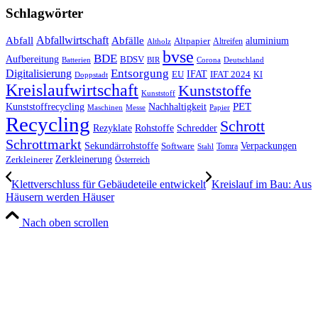
Schlagwörter
Abfall
Abfallwirtschaft
Abfälle
aluminium
Altpapier
Altholz
Altreifen
bvse
BDE
Aufbereitung
BDSV
Batterien
BIR
Corona
Deutschland
Entsorgung
Digitalisierung
IFAT
EU
IFAT 2024
KI
Doppstadt
Kreislaufwirtschaft
Kunststoffe
Kunststoff
Kunststoffrecycling
PET
Nachhaltigkeit
Maschinen
Messe
Papier
Recycling
Schrott
Rezyklate
Schredder
Rohstoffe
Schrottmarkt
Verpackungen
Sekundärrohstoffe
Software
Tomra
Stahl
Zerkleinerung
Zerkleinerer
Österreich
Klettverschluss für Gebäudeteile entwickelt
Kreislauf im Bau: Aus
Häusern werden Häuser
Nach oben scrollen