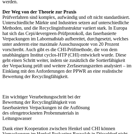
werden.
Der Weg von der Theorie zur Praxis
Prüfverfahren sind komplex, aufwändig und oft nicht standardisiert.
Unterschiedliche Märkte und Industrien setzen auf unterschiedliche
Methoden, und die Recyclinginfrastruktur variiert stark. In Europa
hat sich das Cepi/4evergreen-Prüfprotokoll, das faserbasierte
Verpackungen im Labormaßstab aufbereitet, durchgesetzt, welches
unter anderem eine maximale Ausschussquote von 20 Prozent
vorschreibt. Auch gibt es die CHI-Prüfmethode, die von dem
unabhängigen Institut cyclos-HTP (CHI) entwickelt wurde. Diese
geht einen Schritt weiter, indem sie zusätzlich die Sortierfähigkeit
der Verpackung prüft und weitere Zerfaserungszeiten analysiert – im
Einklang mit den Anforderungen der PPWR an eine realistische
Bewertung der Recyclingfähigkeit.
Ein wichtiger Verarbeitungsschritt bei der
Bewertung der Recyclingfähigkeit von
faserbasierten Verpackungen ist die Auflösung
des ofengetrockneten Probenmaterials in
Leitungswasser
Dank einer Kooperation zwischen Henkel und CHI können
Verpackungen im Henkel Packaging Recyclab in Düsseldorf nicht