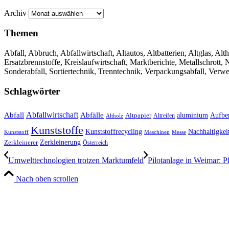
Archiv
Themen
Abfall, Abbruch, Abfallwirtschaft, Altautos, Altbatterien, Altglas, Alth
Ersatzbrennstoffe, Kreislaufwirtschaft, Marktberichte, Metallschrott
Sonderabfall, Sortiertechnik, Trenntechnik, Verpackungsabfall, Verw
Schlagwörter
Abfall
Abfallwirtschaft
Abfälle
aluminium
Aufbe
Altpapier
Altholz
Altreifen
Kunststoffe
Kunststoffrecycling
Nachhaltigkei
Kunststoff
Maschinen
Messe
Zerkleinerung
Zerkleinerer
Österreich
Umwelttechnologien trotzen Marktumfeld
Pilotanlage in Weimar: 
Nach oben scrollen