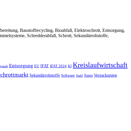
Aufbereitung, Baustoffrecycling, Bioabfall, Elektroschrott, Entsorgung,
ammelsysteme, Schredderabfall, Schrott, Sekundärrohstoffe,
Kreislaufwirtschaft
Entsorgung
IFAT
EU
IFAT 2024
KI
pstadt
chrottmarkt
Verpackungen
Sekundärrohstoffe
Software
Tomra
Stahl