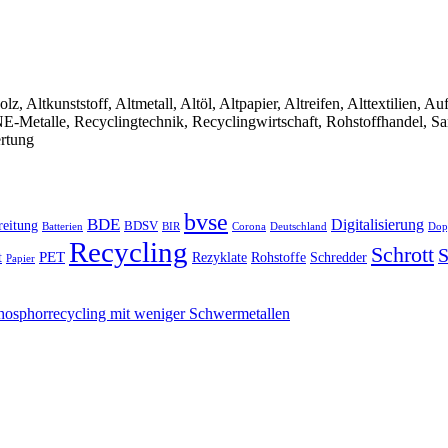
olz, Altkunststoff, Altmetall, Altöl, Altpapier, Altreifen, Alttextilien, 
, NE-Metalle, Recyclingtechnik, Recyclingwirtschaft, Rohstoffhandel, S
ertung
bvse
BDE
Digitalisierung
reitung
BDSV
Batterien
BIR
Dop
Corona
Deutschland
Recycling
Schrott
S
PET
Rezyklate
Schredder
t
Rohstoffe
Papier
Phosphorrecycling mit weniger Schwermetallen