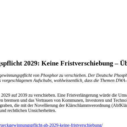
flicht 2029: Keine Fristverschiebung – Ü
kgewinnungspflicht von Phosphor zu verschieben. Der Deutsche Phosph
s vorgeschlagenen Aufschubs, wohlwissentlich, dass die Themen DWA-P
 2029 auf 2039 zu verschieben. Eine Fristverlängerung würde die Umsetz
n bremsen und das Vertrauen von Kommunen, Investoren und Technologi
rgraben, die mit der Novellierung der Klärschlammverordnung (AbfKl
und rechtlichen Unsicherheiten.
rueckgewinnungspflicht-ab-2029-keine-fristverschiebung/