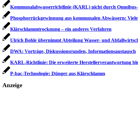
Kommunalabwasserrichtlinie (KARL) nicht durch Omnibus-
Phosphorrückgewinnung aus kommunalen Abwässern: Vieles ge
Klärschlammtrocknung – ein anderes Verfahren
Ulrich Bohle übernimmt Abteilung Wasser- und Abfallwirtsc
DWA: Vorträge, Diskussionsrunden, Informations­austausch
KARL-Richtlinie: Die erweiterte Herstellerverantwortung ble
P-bac-Technologie: Dünger aus Klärschlamm
Anzeige