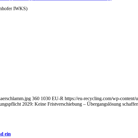
unhofer IWKS)
laerschlamm.jpg
360
1030
EU-R
https://eu-recycling.com/wp-conten
ngspflicht 2029: Keine Fristverschiebung – Übergangslösung schaffe
d ein