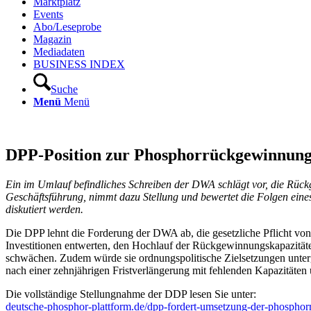
Marktplatz
Events
Abo/Leseprobe
Magazin
Mediadaten
BUSINESS INDEX
Suche
Menü
Menü
DPP-Position zur Phosphorrückgewinnungsp
Ein im Umlauf befindliches Schrei­ben der DWA schlägt vor, die Rüc
Geschäftsführung, nimmt dazu Stellung und bewertet die Folgen eine
diskutiert werden.
Die DPP lehnt die Forderung der DWA ab, die gesetzliche Pflicht von
Investitionen entwerten, den Hochlauf der Rückgewinnungskapazitäte
schwächen. Zudem würde sie ordnungspolitische Zielsetzungen unte
nach einer zehnjährigen Fristverlängerung mit fehlenden Kapazitäten 
Die vollständige Stellungnahme der DDP lesen Sie unter:
deutsche-phosphor-plattform.de/dpp-fordert-umsetzung-der-phosphor