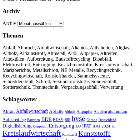
Archiv
Archiv
Themen
Abfall, Abbruch, Abfallwirtschaft, Altautos, Altbatterien, Altglas,
Altholz, Altkunststoff, Altmetall, Altöl, Altpapier, Altreifen,
Alttextilien, Aufbereitung, Baustoffrecycling, Bioabfall,
Elektroschrott, Entsorgung, Ersatzbrennstoffe, Kreislaufwirtschaft,
Marktberichte, Metallschrott, NE-Metalle, Recyclingtechnik,
Recyclingwirtschaft, Rohstoffhandel, Sammelsysteme,
Schredderabfall, Schrott, Sekundärrohstoffe, Sonderabfall,
Sortiertechnik, Trenntechnik, Verpackungsabfall, Verwertung
Schlagwörter
Abfall
Abfallwirtschaft
Abfälle
aluminium
Altpapier
Altholz
Altreifen
bvse
BDE
Aufbereitung
BDSV
Batterien
BIR
Corona
Deutschland
Entsorgung
Digitalisierung
IFAT
EU
IFAT 2024
KI
Doppstadt
Kreislaufwirtschaft
Kunststoffe
Kunststoff