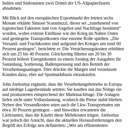
Indien und Südostasien zwei Drittel der US-Altpapierfasern
abnahmen.
Mit Blick auf den europäischen Exportmarkt der letzten sechs
Monate erklärte Simone Scaramuzzi, dieser sei „zunehmend von
logistischen Faktoren statt von Angebot und Nachfrage bestimmt“
worden, wobei externe Einflüsse wie der Krieg im Nahen Osten
und gestiegene Transportkosten eine enorme Rolle spielten. „Die
Versand- und Frachtkosten sind aufgrund des Krieges um rund 60
Prozent gestiegen“, berichtete er. Die Versicherungskosten erhöhten
sich um 25 bis 40 Prozent. Gleichzeitig führten um 20 bis 30
Prozent höhere Energiekosten zu einem Anstieg der Ausgaben für
Sammlung, Sortierung, Ballenpressung und den Betrieb der
Verarbeitungsanlagen. Dies drückte die Margen und veranlasste
Kunden dazu, eher auf Spotmarktbasis einzukaufen.
John Atehortua ergänzte, dass die Verarbeitungsbetriebe in Europa
auf niedrige Lagerbestände setzten: Sie kauften nur das Nötige ein
und produzierten entsprechend der Marktnachfrage. Die Anlagen
liefen nicht unter Vollauslastung, wodurch die Preise stabil blieben.
Neben den Versandkosten seien auch die Lkw-Transportraten um
etwa 30 Prozent gestiegen – und bisweilen erwarteten die
Lieferanten, dass die Käufer diese Mehrkosten trügen. Atehortua
war jedoch der Ansicht, dass die aktuellen Herausforderungen den
Begriff des Erfolgs neu definierten: „Wer am effizientesten