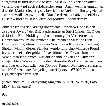
aufgestellt ist und über die besten Logistik- und Versandpartner
verfügt, der wird auch erfolgreicher sein.“ Auch wenn er einräumte,
dass der Markt schwierig sei, bezeichnete Atehortua ihn zugleich als
„sehr reizvoll“; er zwinge die Branche dazu, „kreativ und effektiver
zu sein – und das ist vielleicht der positive Aspekt daran“.
Zum Abschluss der Sitzung überreichte Francisco Donoso den
„Papyrus Award“ der BIR-Papiersparte an Sabri Cimen, CEO der
türkischen Eren Holding, in Anerkennung der Verdienste des
Unternehmens um die Branche. Die international tätige Eren
Holding ist Eigentümerin der im Vereinigten Königreich ansässigen
Shotton Mill; in diesen Standort wurde rund eine Milliarde Pfund
investiert – eine der größten Investitionen des Privatsektors im
Vereinigten Königreich. Das auf Nachhaltigkeit und Effizienz
ausgerichtete Werk soll Ende des Jahres die Produktion aufnehmen
und über eine Kapazität von 750.000 Tonnen Wellpappenrohpapier
(zu 100 Prozent aus Recyclingmaterial) sowie 67.000 Tonnen
Hygienepapier verfügen.
(Erschienen im EU-Recycling Magazin 07/2026, Seite 20, Foto:
MSV, KI-generiert)
968
Artikel teilen