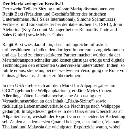
Der Markt zwingt zu Kreativät
Der zweite Teil der Sitzung umfasste Marktpräsentationen von
Ranjit Baxi (Präsident und Geschäftsführer des britischen
Unternehmens J&H Sales International), Simone Scaramuzzi (
Vertriebs- und Einkaufsleiter bei der italienischen LCI SRL), John
Atehortua (Key Account Manager bei der Remondis Trade and
Sales GmbH) sowie Myles Cohen.
Ranjit Baxi wies darauf hin, dass umfangreiche Infrastruk­
turinvestitionen in Indien den dortigen Importeuren zugutekommen
und das Land zu einem stärkeren Partner machen würden, da der
Materialtransport schneller und kostengünstiger erfolge und digitale
Technologien den effizienten Güterverkehr unterstützten. Indien, so
führte er aus, strebe an, bei der weltweiten Versorgung die Rolle von
Chinas „Plus-eins“-Partner zu übernehmen.
In den USA drehte sich auf dem Markt für Altpapier „alles um
OCC“ (gebrauchte Wellpappkartons), erklärte Myles Cohen.
Allerdings hätten Leichtbauweise, eine Anpassung der
Verpackungsgrößen an den Inhalt („Right-Sizing“) sowie
rückläufige Lebensmittelverkäufe die Nachfrage nach Wellpappe
gedämpft. Infolgedessen gebe es in den USA einen Überschuss an
Altpapierfasern, weshalb der Export von entscheidender Bedeutung
sei. Zahlen aus dem ersten Quartal belegen, dass Indien, Vietnam,
Thailand und Malaysia die wichtigsten Exportziele waren, wobei