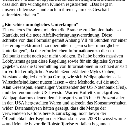
dass sich ihre wichtigsten Kunden regis­trierten: „Das liegt in
unserem Interesse – und auch in ihrem –, um das Geschäft
aufrechtzuerhalten.“
„Ein schier unmögliches Unterfangen“
Ein weiteres Problem, mit dem die Branche zu kämpfen habe, so
Katrakis, sei die neue Abfallverbringungsverordnung. Diese
schreibe vor, das Formular gemäß Anhang VII 48 Stunden vor einer
Lieferung elektronisch zu übermitteln – „ein schier unmögliches
Unterfangen“, da die erforderlichen Informationen zu diesem
Zeitpunkt meist noch gar nicht vorlägen. Es habe bereits massiven
Lobbyismus gegen diese Regelung sowie für ein digitales System
gegeben, das die Übermittlung von Informationen in Echtzeit anstatt
im Vorfeld ermögliche. Anschließend erläuterte Myles Cohen,
Vorstandsmitglied der Vipa Group, wie sich Wellpappkartons als
Wirtschaftsindikator nutzen lassen – eine Methode, auf die auch
Alan Greenspan, ehemaliger Vorsitzender der US-Notenbank (Fed),
und der renommierte US-Investor Warren Buffett zurückgriffen.
Wellpappkartons dienen dem Transport von 75 bis 95 Prozent aller
in den USA hergestellten Waren und spiegeln das Konsumverhalten
wider. Datenanalysen hätten gezeigt, dass die Menge der
verwendeten Kartons bereits zurückging, noch bevor der
Öffentlichkeit der Beginn der Finanzkrise von 2008 bewusst wurde
– und Monate bevor die Rohstoffpreise zu fallen begannen.