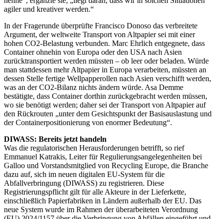
nenne“, ergänzte sie, „liegt daran, dass wir in solchen Situationen
agiler und kreativer werden.“
In der Fragerunde überprüfte Francisco Donoso das verbreitete
Argument, der weltweite Transport von Altpapier sei mit einer
hohen CO2-Belastung verbunden. Marc Ehrlich entgegnete, dass
Container ohnehin von Europa oder den USA nach Asien
zurücktransportiert werden müssten – ob leer oder beladen. Würde
man stattdessen mehr Altpapier in Europa verarbeiten, müssten an
dessen Stelle fertige Wellpapperollen nach Asien verschifft werden,
was an der CO2-Bilanz nichts ändern würde. Asa Demme
bestätigte, dass Container dorthin zurückgebracht werden müssen,
wo sie benötigt werden; daher sei der Transport von Altpapier auf
den Rückrouten „unter dem Gesichtspunkt der Basis­auslastung und
der Containerpositionierung von enormer Bedeutung“.
DIWASS: Bereits jetzt handeln
Was die regulatorischen Herausforderungen betrifft, so rief
Emmanuel Katrakis, Leiter für Regulierungsangelegenheiten bei
Galloo und Vorstandsmitglied von Recycling Europe, die Branche
dazu auf, sich im neuen digitalen EU-System für die
Abfallverbringung (DIWASS) zu registrieren. Diese
Registrierungspflicht gilt für alle Akteure in der Lieferkette,
einschließlich Papierfabriken in Ländern außerhalb der EU. Das
neue System wurde im Rahmen der überarbeiteten Verordnung
(EU) 2024/1157 über die Verbringung von Abfällen eingeführt und