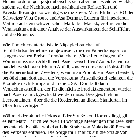
Herausforderungen gegenübersehe, sich aber auch weiterentwickle;
zudem sei die Nachfrage nach nachhaltigen Rohstoffen und
Kreislauflösungen so wichtig wie nie zuvor. Marc Ehrlich, CEO der
Schweizer Vipa Group, und Asa Demme, Leiterin für integrierten
Vertrieb auf dem schwedischen Markt bei Maersk, eröffneten die
Veranstaltung mit einer Analyse der Auswirkungen der Schifffahrt
auf die Branche.
Wie Ehrlich erläuterte, ist die Altpapierbranche auf
Schifffahrtsunternehmen angewiesen, die den Papiertransport zu
„angemessenen Preisen“ ermöglichen: „Viele Leute fragen oft:
Warum muss man Abfall nach Asien verschiffen? Zunächst einmal
handelt es sich gar nicht um Abfall, sondern um einen Rohstoff für
die Papierindustrie. Zweitens, wenn man Produkte in Asien herstellt,
benötigt man dort auch die Verpackung. Anschließend gelangen die
Produkte nach Europa und in die USA. Dort fällt dann
Verpackungsmüll an, der für die nächste Produktgeneration wieder
nach Asien zurückgeschickt werden muss. Dies geschieht in
Leercontainern, über die die Reedereien an diesen Standorten im
Überfluss verfügen.“
Während der aktuelle Fokus auf der Straße von Hormus liegt, gibt
es laut Marc Ehrlich weltweit 14 wichtige Meerengen und zwei sehr
bedeutende Kanäle, wobei auf die Straße von Malakka 80 Prozent
des Verkehrs entfallen. Die Sorge im Hinblick auf die Straße von