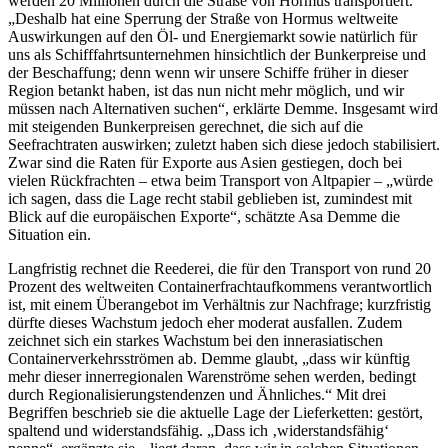
werden 20 Millionen durch die Straße von Hormus transportiert.
„Deshalb hat eine Sperrung der Straße von Hormus weltweite
Auswirkungen auf den Öl- und Energiemarkt sowie natürlich für
uns als Schifffahrtsunternehmen hinsichtlich der Bunkerpreise und
der Beschaffung; denn wenn wir unsere Schiffe früher in dieser
Region betankt haben, ist das nun nicht mehr möglich, und wir
müssen nach Alternativen suchen“, erklärte Demme. Insgesamt wird
mit steigenden Bunkerpreisen gerechnet, die sich auf die
Seefrachtraten auswirken; zuletzt haben sich diese jedoch stabilisiert.
Zwar sind die Raten für Exporte aus Asien gestiegen, doch bei
vielen Rückfrachten – etwa beim Transport von Altpapier – „würde
ich sagen, dass die Lage recht stabil geblieben ist, zumindest mit
Blick auf die europäischen Exporte“, schätzte Asa Demme die
Situation ein.
Langfristig rechnet die Reederei, die für den Transport von rund 20
Prozent des weltweiten Containerfrachtaufkommens verantwortlich
ist, mit einem Überangebot im Verhältnis zur Nachfrage; kurzfristig
dürfte dieses Wachstum jedoch eher moderat ausfallen. Zudem
zeichnet sich ein starkes Wachstum bei den innerasiatischen
Containerverkehrsströmen ab. Demme glaubt, „dass wir künftig
mehr dieser innerregionalen Warenströme sehen werden, bedingt
durch Regionalisierungstendenzen und Ähnliches.“ Mit drei
Begriffen beschrieb sie die aktuelle Lage der Lieferketten: gestört,
spaltend und widerstandsfähig. „Dass ich ‚widerstandsfähig‘