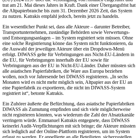
trat am 21. Mai dieses Jahres in Kraft. Dank einer Übergangsfrist hat
die Altpapierbranche bis zum 31. Dezember 2026 Zeit, das System
zu nutzen. Katrakis empfahl jedoch, bereits jetzt zu handeln.
Ein wesentlicher Punkt sei, dass alle Akteure – darunter Betreiber,
Transportunternehmen, zuständige Behörden sowie Verwertungs-
und Entsorgungsanlagen – im System registriert sein müssen. Ohne
eine solche Registrierung könne das System nicht funktionieren, da
die Auswahl der jeweiligen Akteure über ein Dropdown-Menü
erfolgt. DIWASS gelte für Verbringungen aus Nicht-EU-Ländern in
die EU, für Verbringungen innerhalb der EU sowie für
Verbringungen aus der EU in Nicht-EU-Länder. Daher müssten sich
alle asiatischen Papierfabriken, die Ware aus Europa beziehen
wollen, noch vor Jahresende bei DIWASS registrieren. „In sechs
Monaten wird es nicht mehr möglich sein, Altpapier aus der EU an
eine Papierfabrik zu exportieren, die nicht im DIWASS-System
registriert ist“, betonte Katrakis.
Ein Zuhörer äußerte die Befürchtung, dass asiatische Papierfabriken
DIWASS als Zumutung empfinden und sich viele möglicherweise
nicht registrieren könnten, was wiederum die Zahl der Absatzkanäle
verringern würde. Emmanuel Katrakis entgegnete, dass DIWASS
keinerlei Audit-Verpflichtungen mit sich bringe; die Akteure müssten
sich lediglich auf der Online-Plattform registrieren, um im System
erfasst zu werden. Er appellierte an alle Beteiligten, sicherzustellen,