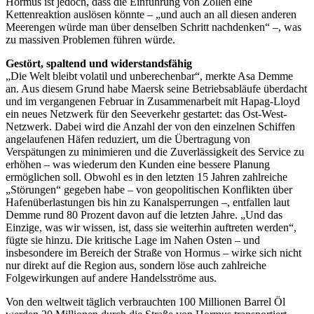
Hormus ist jedoch, dass die Einführung von Zöllen eine
Kettenreaktion auslösen könnte – „und auch an all diesen anderen
Meerengen würde man über denselben Schritt nachdenken“ –, was
zu massiven Problemen führen würde.
Gestört, spaltend und widerstandsfähig
„Die Welt bleibt volatil und unberechenbar“, merkte Asa Demme
an. Aus diesem Grund habe Maersk seine Betriebsabläufe überdacht
und im vergangenen Februar in Zusammenarbeit mit Hapag-Lloyd
ein neues Netzwerk für den Seeverkehr gestartet: das Ost-West-
Netzwerk. Dabei wird die Anzahl der von den einzelnen Schiffen
angelaufenen Häfen reduziert, um die Übertragung von
Verspätungen zu minimieren und die Zuverlässigkeit des Service zu
erhöhen – was wiederum den Kunden eine bessere Planung
ermöglichen soll. Obwohl es in den letzten 15 Jahren zahlreiche
„Störungen“ gegeben habe – von geopolitischen Konflikten über
Hafenüberlastungen bis hin zu Kanalsperrungen –, entfallen laut
Demme rund 80 Prozent davon auf die letzten Jahre. „Und das
Einzige, was wir wissen, ist, dass sie weiterhin auftreten werden“,
fügte sie hinzu. Die kritische Lage im Nahen Osten – und
insbesondere im Bereich der Straße von Hormus – wirke sich nicht
nur direkt auf die Region aus, sondern löse auch zahlreiche
Folgewirkungen auf andere Handelsströme aus.
Von den weltweit täglich verbrauchten 100 Millionen Barrel Öl