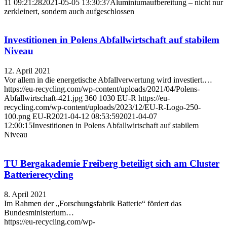
11 09:21:28
2021-05-05 13:30:37
Aluminiumaufbereitung – nicht nur
zerkleinert, sondern auch aufgeschlossen
Investitionen in Polens Abfallwirtschaft auf stabilem
Niveau
12. April 2021
Vor allem in die energetische Abfallverwertung wird investiert.…
https://eu-recycling.com/wp-content/uploads/2021/04/Polens-
Abfallwirtschaft-421.jpg
360
1030
EU-R
https://eu-
recycling.com/wp-content/uploads/2023/12/EU-R-Logo-250-
100.png
EU-R
2021-04-12 08:53:59
2021-04-07
12:00:15
Investitionen in Polens Abfallwirtschaft auf stabilem
Niveau
TU Bergakademie Freiberg beteiligt sich am Cluster
Batterierecycling
8. April 2021
Im Rahmen der „Forschungsfabrik Batterie“ fördert das
Bundesministerium…
https://eu-recycling.com/wp-