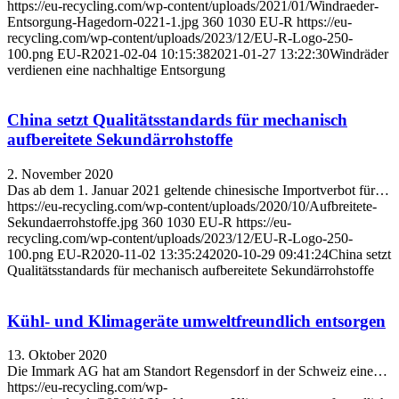
https://eu-recycling.com/wp-content/uploads/2021/01/Windraeder-
Entsorgung-Hagedorn-0221-1.jpg
360
1030
EU-R
https://eu-
recycling.com/wp-content/uploads/2023/12/EU-R-Logo-250-
100.png
EU-R
2021-02-04 10:15:38
2021-01-27 13:22:30
Windräder
verdienen eine nachhaltige Entsorgung
China setzt Qualitätsstandards für mechanisch
aufbereitete Sekundärrohstoffe
2. November 2020
Das ab dem 1. Januar 2021 geltende chinesische Importverbot für…
https://eu-recycling.com/wp-content/uploads/2020/10/Aufbreitete-
Sekundaerrohstoffe.jpg
360
1030
EU-R
https://eu-
recycling.com/wp-content/uploads/2023/12/EU-R-Logo-250-
100.png
EU-R
2020-11-02 13:35:24
2020-10-29 09:41:24
China setzt
Qualitätsstandards für mechanisch aufbereitete Sekundärrohstoffe
Kühl- und Klimageräte umweltfreundlich entsorgen
13. Oktober 2020
Die Immark AG hat am Standort Regensdorf in der Schweiz eine…
https://eu-recycling.com/wp-