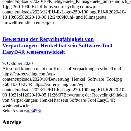
content/uploads/2020/10/Kuehlgeraete_Klimageraete_umfreundlich_
1.jpg
360
1030
EU-R
https://eu-recycling.com/wp-
content/uploads/2023/12/EU-R-Logo-250-100.png
EU-R
2020-10-
13 10:06:58
2020-10-06 12:24:09
Kühl- und Klimageräte
umweltfreundlich entsorgen
Bewertung der Recyclingfähigkeit von
Verpackungen: Henkel hat sein Software-Tool
EasyD4R weiterentwickelt
9. Oktober 2020
Ab sofort können nicht nur Kunststoffverpackungen schnell und…
https://eu-recycling.com/wp-
content/uploads/2020/10/Bewertung_Henkel_Software_Tool.jpg
360
1030
EU-R
https://eu-recycling.com/wp-
content/uploads/2023/12/EU-R-Logo-250-100.png
EU-R
2020-10-
09 10:21:41
2020-10-05 11:26:07
Bewertung der Recyclingfähigkeit
von Verpackungen: Henkel hat sein Software-Tool EasyD4R
weiterentwickelt
Seite 5 von 6
«
‹
3
4
5
6
›
Anzeige