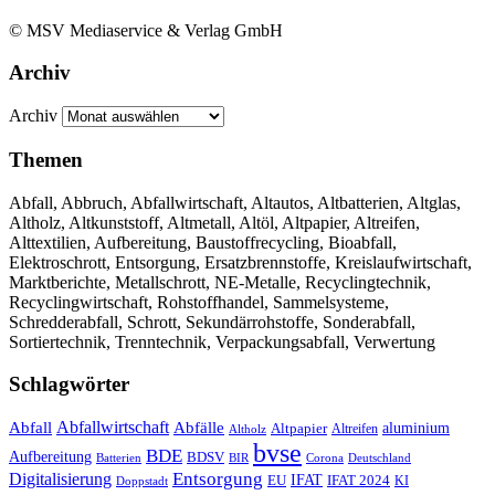
© MSV Mediaservice & Verlag GmbH
Archiv
Archiv
Themen
Abfall, Abbruch, Abfallwirtschaft, Altautos, Altbatterien, Altglas,
Altholz, Altkunststoff, Altmetall, Altöl, Altpapier, Altreifen,
Alttextilien, Aufbereitung, Baustoffrecycling, Bioabfall,
Elektroschrott, Entsorgung, Ersatzbrennstoffe, Kreislaufwirtschaft,
Marktberichte, Metallschrott, NE-Metalle, Recyclingtechnik,
Recyclingwirtschaft, Rohstoffhandel, Sammelsysteme,
Schredderabfall, Schrott, Sekundärrohstoffe, Sonderabfall,
Sortiertechnik, Trenntechnik, Verpackungsabfall, Verwertung
Schlagwörter
Abfall
Abfallwirtschaft
Abfälle
aluminium
Altpapier
Altholz
Altreifen
bvse
BDE
Aufbereitung
BDSV
Batterien
BIR
Corona
Deutschland
Entsorgung
Digitalisierung
IFAT
EU
IFAT 2024
KI
Doppstadt