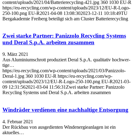
content/uploads/2021/04/Batterierecycling-421.jpg
360
1030
EU-R
https://eu-recycling.com/wp-content/uploads/2023/12/EU-R-Logo-
250-100.png
EU-R
2021-04-08 13:08:30
2023-12-11 10:18:49
TU
Bergakademie Freiberg beteiligt sich am Cluster Batterierecycling
Zwei starke Partner: Panizzolo Recycling Systems
und Deral S.p.A. arbeiten zusammen
9. März 2021
Aus Aluminiumschrott produziert Deral S.p.A. qualitativ hochwer­
tige…
https://eu-recycling.com/wp-content/uploads/2021/03/Panizzolo-
Deral-1.jpg
360
1030
EU-R
https://eu-recycling.com/wp-
content/uploads/2023/12/EU-R-Logo-250-100.png
EU-R
2021-03-
09 12:31:56
2021-03-04 11:56:31
Zwei starke Partner: Panizzolo
Recycling Systems und Deral S.p.A. arbeiten zusammen
Windräder verdienen eine nachhaltige Entsorgung
4. Februar 2021
Der Rückbau von ausgedienten Windenergieanlagen ist ein
aktuelles…