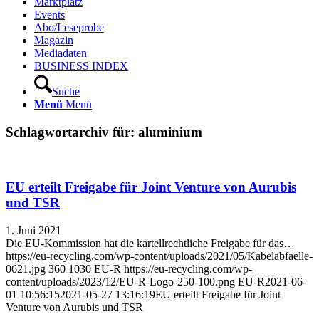
Marktplatz
Events
Abo/Leseprobe
Magazin
Mediadaten
BUSINESS INDEX
Suche
Menü
Menü
Schlagwortarchiv für:
aluminium
EU erteilt Freigabe für Joint Venture von Aurubis
und TSR
1. Juni 2021
Die EU-Kommission hat die kartellrechtliche Freigabe für das…
https://eu-recycling.com/wp-content/uploads/2021/05/Kabelabfaelle-
0621.jpg
360
1030
EU-R
https://eu-recycling.com/wp-
content/uploads/2023/12/EU-R-Logo-250-100.png
EU-R
2021-06-
01 10:56:15
2021-05-27 13:16:19
EU erteilt Freigabe für Joint
Venture von Aurubis und TSR