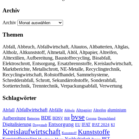
Archiv
Archiv
Themen
Abfall, Abbruch, Abfallwirtschaft, Altautos, Altbatterien, Altglas,
Altholz, Altkunststoff, Altmetall, Altöl, Altpapier, Altreifen,
Alttextilien, Aufbereitung, Baustoffrecycling, Bioabfall,
Elektroschrott, Entsorgung, Ersatzbrennstoffe, Kreislaufwirtschaft,
Marktberichte, Metallschrott, NE-Metalle, Recyclingtechnik,
Recyclingwirtschaft, Rohstoffhandel, Sammelsysteme,
Schredderabfall, Schrott, Sekundärrohstoffe, Sonderabfall,
Sortiertechnik, Trenntechnik, Verpackungsabfall, Verwertung
Schlagwörter
Abfall
Abfallwirtschaft
Abfälle
aluminium
Altpapier
Altholz
Altreifen
bvse
BDE
Aufbereitung
BDSV
Batterien
BIR
Corona
Deutschland
Entsorgung
Digitalisierung
IFAT
EU
IFAT 2024
KI
Doppstadt
Kreislaufwirtschaft
Kunststoffe
Kunststoff
Kunststoffrecycling
PET
Nachhaltigkeit