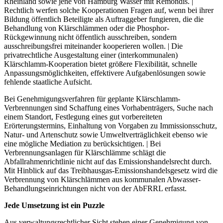
Rheinland sowie jene von Hamburg Wasser mit Remondis. |
Rechtlich werfen solche Kooperationen Fragen auf, wenn bei ihrer
Bildung öffentlich Beteiligte als Auftraggeber fungieren, die die
Behandlung von Klärschlämmen oder die Phosphor-
Rückgewinnung nicht öffentlich ausschreiben, sondern
ausschreibungsfrei miteinander kooperieren wollen. | Die
privatrechtliche Ausgestaltung einer (interkommunalen)
Klärschlamm-Kooperation bietet größere Flexibilität, schnelle
Anpassungsmöglichkeiten, effektivere Aufgabenlösungen sowie
fehlende staatliche Aufsicht.
Bei Genehmigungsverfahren für geplante Klärschlamm-
Verbrennungen sind Schaffung eines Vorhabenträgers, Suche nach
einem Standort, Festlegung eines gut vorbereiteten
Erörterungstermins, Einhaltung von Vorgaben zu Immissionsschutz,
Natur- und Artenschutz sowie Umweltverträglichkeit ebenso wie
eine mögliche Mediation zu berücksichtigen. | Bei
Verbrennungsanlagen für Klärschlämme schlägt die
Abfallrahmenrichtlinie nicht auf das Emissionshandelsrecht durch.
Mit Hinblick auf das Treib­hausgas-Emissionshandelsgesetz wird die
Verbrennung von Klärschlämmen aus kommunalen Abwasser-
Behandlungseinrichtungen nicht von der AbFRRL erfasst.
Jede Umsetzung ist ein Puzzle
Aus verwaltungsrechtlicher Sicht stehen einer Genehmigung von