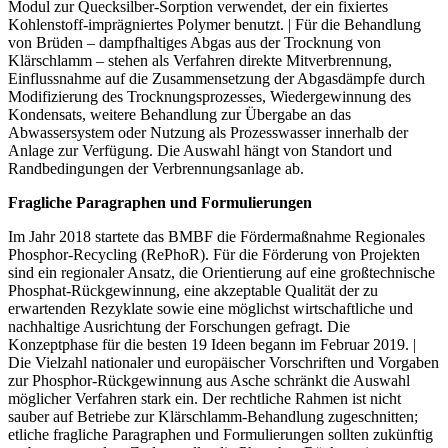
Modul zur Quecksilber-Sorption verwendet, der ein fixiertes
Kohlenstoff-imprägniertes Polymer benutzt. | Für die Behandlung
von Brüden – dampfhaltiges Abgas aus der Trocknung von
Klärschlamm – stehen als Verfahren direkte Mitverbrennung,
Einflussnahme auf die Zusammensetzung der Abgasdämpfe durch
Modifizierung des Trocknungsprozesses, Wiedergewinnung des
Kondensats, weitere Behandlung zur Übergabe an das
Abwassersystem oder Nutzung als Prozesswasser innerhalb der
Anlage zur Verfügung. Die Auswahl hängt von Standort und
Randbedingungen der Verbrennungsanlage ab.
Fragliche Paragraphen und Formulierungen
Im Jahr 2018 startete das BMBF die Fördermaßnahme Regionales
Phosphor-Recycling (RePhoR). Für die Förderung von Projekten
sind ein regionaler Ansatz, die Orientierung auf eine großtechnische
Phosphat-Rückgewinnung, eine akzeptable Qualität der zu
erwartenden Rezyklate sowie eine möglichst wirtschaftliche und
nachhaltige Ausrichtung der Forschungen gefragt. Die
Konzeptphase für die besten 19 Ideen begann im Februar 2019. |
Die Vielzahl nationaler und europäischer Vorschriften und Vorgaben
zur Phosphor-Rückgewinnung aus Asche schränkt die Auswahl
möglicher Verfahren stark ein. Der rechtliche Rahmen ist nicht
sauber auf Betriebe zur Klärschlamm-Behandlung zugeschnitten;
etliche fragliche Paragraphen und Formulierungen sollten zukünftig