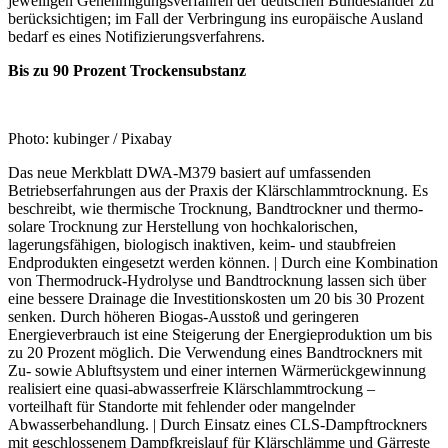
jeweiligen Genehmigungsverfahren der deutschen Bundesländer zu
berücksichtigen; im Fall der Verbringung ins europäische Ausland
bedarf es eines Notifizierungsverfahrens.
Bis zu 90 Prozent Trockensubstanz
Photo: kubinger / Pixabay
Das neue Merkblatt DWA-M379 basiert auf umfassenden
Betriebserfahrungen aus der Praxis der Klärschlammtrocknung. Es
beschreibt, wie thermische Trocknung, Bandtrockner und thermo-
solare Trocknung zur Herstellung von hochkalorischen,
lagerungsfähigen, biologisch inaktiven, keim- und staubfreien
Endprodukten eingesetzt werden können. | Durch eine Kombination
von Thermodruck-Hydrolyse und Bandtrocknung lassen sich über
eine bessere Drainage die Investitionskosten um 20 bis 30 Prozent
senken. Durch höheren Biogas-Ausstoß und geringeren
Energieverbrauch ist eine Steigerung der Energieproduktion um bis
zu 20 Prozent möglich. Die Verwendung eines Bandtrockners mit
Zu- sowie Abluftsystem und einer internen Wärmerückgewinnung
realisiert eine quasi-abwasserfreie Klärschlammtrockung –
vorteilhaft für Standorte mit fehlender oder mangelnder
Abwasserbehandlung. | Durch Einsatz eines CLS-Dampftrockners
mit geschlossenem Dampfkreislauf für Klärschlämme und Gärreste