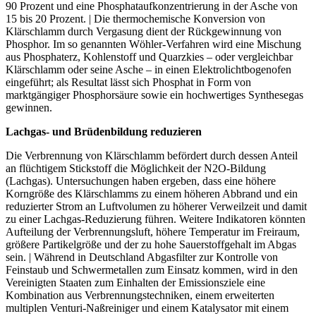
90 Prozent und eine Phosphat­aufkonzentrierung in der Asche von
15 bis 20 Prozent. | Die thermochemische Konversion von
Klärschlamm durch Vergasung dient der Rückgewinnung von
Phosphor. Im so genannten Wöhler-Verfahren wird eine Mischung
aus Phosphaterz, Kohlenstoff und Quarzkies – oder vergleichbar
Klärschlamm oder seine Asche – in einen Elektrolichtbogenofen
eingeführt; als Resultat lässt sich Phosphat in Form von
marktgängiger Phosphorsäure sowie ein hochwertiges Synthesegas
gewinnen.
Lachgas- und Brüdenbildung reduzieren
Die Verbrennung von Klärschlamm befördert durch dessen Anteil
an flüchtigem Stickstoff die Möglichkeit der N2O-Bildung
(Lachgas). Untersuchungen haben ergeben, dass eine höhere
Korngröße des Klärschlamms zu einem höheren Abbrand und ein
reduzierter Strom an Luftvolumen zu höherer Verweilzeit und damit
zu einer Lachgas-Reduzierung führen. Weitere Indikatoren könnten
Aufteilung der Verbrennungsluft, höhere Temperatur im Freiraum,
größere Partikelgröße und der zu hohe Sauerstoffgehalt im Abgas
sein. | Während in Deutschland Abgasfilter zur Kontrolle von
Feinstaub und Schwermetallen zum Einsatz kommen, wird in den
Vereinigten Staaten zum Einhalten der Emissionsziele eine
Kombination aus Verbrennungstechniken, einem erweiterten
multiplen Venturi-Naßreiniger und einem Katalysator mit einem