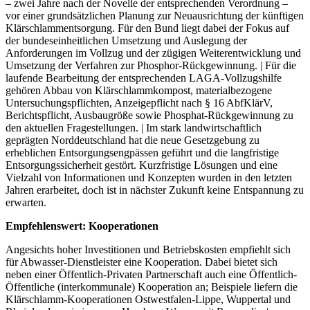
– zwei Jahre nach der Novelle der entsprechenden Verordnung –
vor einer grundsätzlichen Planung zur Neuausrichtung der künftigen
Klärschlamm­entsorgung. Für den Bund liegt dabei der Fokus auf
der bundeseinheitlichen Umsetzung und Auslegung der
Anforderungen im Vollzug und der zügigen Weiterentwicklung und
Umsetzung der Verfahren zur Phosphor-Rückgewinnung. | Für die
laufende Bearbeitung der entsprechenden LAGA-Vollzugshilfe
gehören Abbau von Klärschlammkompost, materialbezogene
Untersuchungspflichten, Anzeigepflicht nach § 16 AbfKlärV,
Berichtspflicht, Ausbaugröße sowie Phosphat-Rückgewinnung zu
den aktuellen Fragestellungen. | Im stark landwirtschaftlich
geprägten Norddeutschland hat die neue Gesetzgebung zu
erheblichen Entsorgungsengpässen geführt und die langfristige
Entsorgungssicherheit gestört. Kurzfristige Lösungen und eine
Vielzahl von Informationen und Konzepten wurden in den letzten
Jahren erarbeitet, doch ist in nächster Zukunft keine Entspannung zu
erwarten.
Empfehlenswert: Kooperationen
Angesichts hoher Investitionen und Betriebskosten empfiehlt sich
für Abwasser-Dienstleister eine Kooperation. Dabei bietet sich
neben einer Öffentlich-Privaten Partnerschaft auch eine Öffentlich-
Öffentliche (interkommunale) Kooperation an; Beispiele liefern die
Klärschlamm-Kooperationen Ostwestfalen-Lippe, Wuppertal und