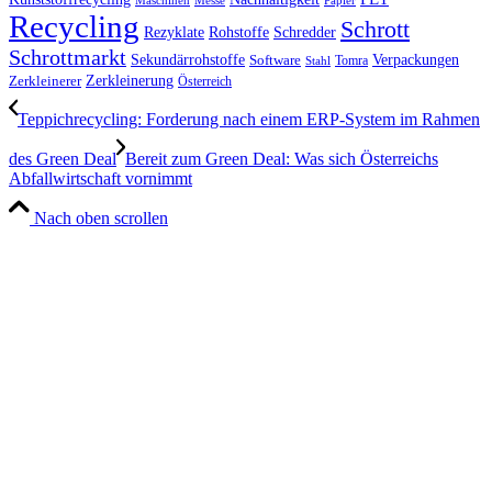
Maschinen
Messe
Papier
Recycling
Schrott
Rezyklate
Schredder
Rohstoffe
Schrottmarkt
Verpackungen
Sekundärrohstoffe
Software
Tomra
Stahl
Zerkleinerung
Zerkleinerer
Österreich
Teppichrecycling: Forderung nach einem ERP-System im Rahmen
des Green Deal
Bereit zum Green Deal: Was sich Österreichs
Abfallwirtschaft vornimmt
Nach oben scrollen