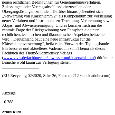
neuen rechtlichen Bedingungen für Genehmigungsverfahren,
Zulassungen oder Vertragsabschlüsse einzustellen oder
Übergangslösungen zu finden. Darüber hinaus präsentiert sich
„Verwertung von Klärschlamm 2“ als Kompendium zur Vorstellung
neuer Verfahren und Instrumente zu Trocknung, Verbrennung sowie
Abgas- und Abwasserreinigung. Und es kümmert sich um die
zentrale Frage der Rückgewinnung von Phosphor, die unter
rechtlichen, technischen und ökonomischen Aspekten betrachtet
wird. „Deutschland baut eine neue Infrastruktur für die
Klärschlammverwertung“, heißt es im Vorwort des Tagungsbandes.
Ein besseres und aktuelleres Vademecum zum Thema als dieses
Fachbuch des Thomé-Kozmiensky Verlags
(
www.vivis.de/fachbuecher/abwasser-und-klaerschlamm/
) dürfte der
Branche wohl kaum zur Verfügung stehen.
__________________
(EU-Recycling 02/2020, Seite 26, Foto: cpt212 / stock.adobe.com)
Anzeige
10.388
Artikel teilen