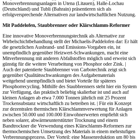
Monoverbrennungsanlagen in Utena (Litauen), Halle-Lochau
(Deutschland) und Tubli (Bahrain) präsentieren sich als
erfolgversprechende Alternativen zur landwirtschaftlichen Nutzung.
Mit Paddelofen, Staubbrenner oder Klärschlamm-Reformer
Eine innovative Monoverbrennungstechnik als Alternative zur
Wirbelschichtbehandlung stellt der Michaelis-Paddelofen dar: Er hält
die gesetzlichen Ausbrand- und Emissions-Vorgaben ein, ist
unempfindlich gegenüber Heizwert-Schwankungen, macht eine
Mitverbrennung mit anderen Abfallstoffen möglich und erweist sich
günstig für die weitere Verarbeitung von Phosphor oder Zink. |
Auch der patentierte Staubbrenner von Carbotechnik zeigt sich
gegenüber Qualitätsschwankungen des Aufgabematerials
weitgehend unempfindlich und bietet Vorteile für späteres
Phosphorrecycling. Mithilfe des Staubbrenners steht hier ein System
zur Verfügung, das praktisch beliebig skalierbar ist und auch auf
kleinen Anlagen ab etwa 7.000 Tonnen jährlich mit 25 Prozent
Trockensubstanz wirtschaftlich zu betreiben ist. | Für ein Konzept
zur dezentralen thermischen Klärschlammverwertung für Anlagen
zwischen 50.000 und 100.000 Einwohnerwerten empfiehlt sich
neben solarer, abwärmeunterstützter Trocknung und einem
Bandtrockner die Verwendung eines Klärschlamm-Reformers zur
thermochemischen Umsetzung des Materials in einem mehrstufigen
Verbrennungsprozess. Der Vorteil: eine Massenreduktion um 80 bis