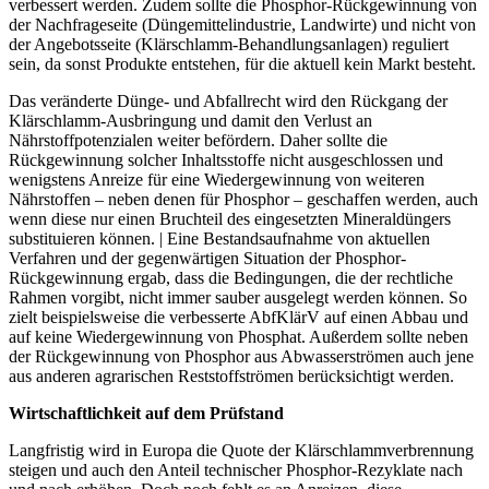
verbessert werden. Zudem sollte die Phosphor-Rückgewinnung von
der Nachfrageseite (Düngemittelindustrie, Landwirte) und nicht von
der Angebotsseite (Klärschlamm-Behandlungsanlagen) reguliert
sein, da sonst Produkte entstehen, für die aktuell kein Markt besteht.
Das veränderte Dünge- und Abfallrecht wird den Rückgang der
Klärschlamm-Ausbringung und damit den Verlust an
Nährstoffpotenzialen weiter befördern. Daher sollte die
Rückgewinnung solcher Inhaltsstoffe nicht ausgeschlossen und
wenigstens Anreize für eine Wiedergewinnung von weiteren
Nährstoffen – neben denen für Phosphor – geschaffen werden, auch
wenn diese nur einen Bruchteil des eingesetzten Mineraldüngers
substituieren können. | Eine Bestandsaufnahme von aktuellen
Verfahren und der gegenwärtigen Situation der Phosphor-
Rückgewinnung ergab, dass die Bedingungen, die der rechtliche
Rahmen vorgibt, nicht immer sauber ausgelegt werden können. So
zielt beispielsweise die verbesserte AbfKlärV auf einen Abbau und
auf keine Wiedergewinnung von Phosphat. Außerdem sollte neben
der Rückgewinnung von Phosphor aus Abwasserströmen auch jene
aus anderen agrarischen Reststoffströmen berücksichtigt werden.
Wirtschaftlichkeit auf dem Prüfstand
Langfristig wird in Europa die Quote der Klärschlammverbrennung
steigen und auch den Anteil technischer Phosphor-Rezyklate nach