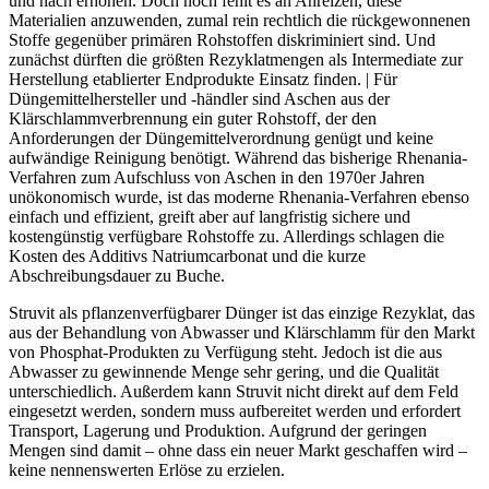
und nach erhöhen. Doch noch fehlt es an Anreizen, diese
Materialien anzuwenden, zumal rein rechtlich die rückgewonnenen
Stoffe gegenüber primären Rohstoffen diskriminiert sind. Und
zunächst dürften die größten Rezyklatmengen als Intermediate zur
Herstellung etablierter Endprodukte Einsatz finden. | Für
Düngemittelhersteller und -händler sind Aschen aus der
Klärschlammverbrennung ein guter Rohstoff, der den
Anforderungen der Düngemittelverordnung genügt und keine
aufwändige Reinigung benötigt. Während das bisherige Rhenania-
Verfahren zum Aufschluss von Aschen in den 1970er Jahren
unökonomisch wurde, ist das moderne Rhenania-Verfahren ebenso
einfach und effizient, greift aber auf langfristig sichere und
kostengünstig verfügbare Rohstoffe zu. Allerdings schlagen die
Kosten des Additivs Natriumcarbonat und die kurze
Abschreibungsdauer zu Buche.
Struvit als pflanzenverfügbarer Dünger ist das einzige Rezyklat, das
aus der Behandlung von Abwasser und Klärschlamm für den Markt
von Phosphat-Produkten zu Verfügung steht. Jedoch ist die aus
Abwasser zu gewinnende Menge sehr gering, und die Qualität
unterschiedlich. Außerdem kann Struvit nicht direkt auf dem Feld
eingesetzt werden, sondern muss aufbereitet werden und erfordert
Transport, Lagerung und Produktion. Aufgrund der geringen
Mengen sind damit – ohne dass ein neuer Markt geschaffen wird –
keine nennenswerten Erlöse zu erzielen.