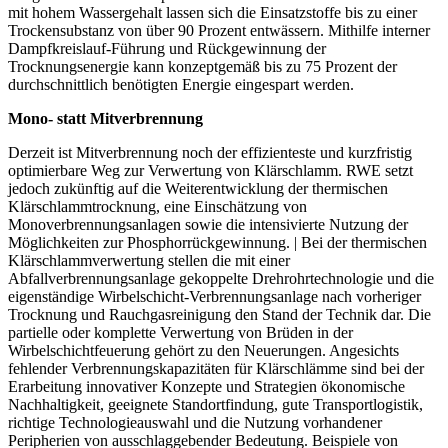
mit hohem Wassergehalt lassen sich die Einsatzstoffe bis zu einer
Trockensubstanz von über 90 Prozent entwässern. Mithilfe interner
Dampfkreislauf-Führung und Rückgewinnung der
Trocknungsenergie kann konzeptgemäß bis zu 75 Prozent der
durchschnittlich benötigten Energie eingespart werden.
Mono- statt Mitverbrennung
Derzeit ist Mitverbrennung noch der effizienteste und kurzfristig
optimierbare Weg zur Verwertung von Klärschlamm. RWE setzt
jedoch zukünftig auf die Weiterentwicklung der thermischen
Klärschlammtrocknung, eine Einschätzung von
Monoverbrennungsanlagen sowie die intensivierte Nutzung der
Möglichkeiten zur Phosphorrückgewinnung. | Bei der thermischen
Klärschlammverwertung stellen die mit einer
Abfallverbrennungsanlage gekoppelte Drehrohrtechnologie und die
eigenständige Wirbelschicht-Verbrennungsanlage nach vorheriger
Trocknung und Rauchgasreinigung den Stand der Technik dar. Die
partielle oder komplette Verwertung von Brüden in der
Wirbelschichtfeuerung gehört zu den Neuerungen. Angesichts
fehlender Verbrennungskapazitäten für Klärschlämme sind bei der
Erarbeitung innovativer Konzepte und Strategien ökonomische
Nachhaltigkeit, geeignete Standortfindung, gute Transportlogistik,
richtige Technologieauswahl und die Nutzung vorhandener
Peripherien von ausschlaggebender Bedeutung. Beispiele von