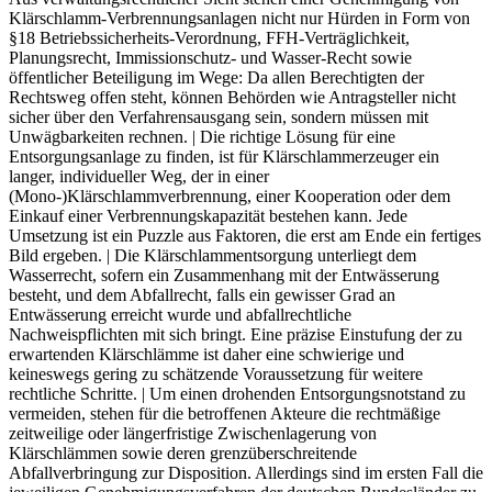
Klärschlamm-Verbrennungsanlagen nicht nur Hürden in Form von
§18 Betriebssicherheits-Verordnung, FFH-Verträglichkeit,
Planungsrecht, Immissionschutz- und Wasser-Recht sowie
öffentlicher Beteiligung im Wege: Da allen Berechtigten der
Rechtsweg offen steht, können Behörden wie Antragsteller nicht
sicher über den Verfahrensausgang sein, sondern müssen mit
Unwägbarkeiten rechnen. | Die richtige Lösung für eine
Entsorgungsanlage zu finden, ist für Klärschlammerzeuger ein
langer, individueller Weg, der in einer
(Mono-)Klärschlammverbrennung, einer Kooperation oder dem
Einkauf einer Verbrennungskapazität bestehen kann. Jede
Umsetzung ist ein Puzzle aus Faktoren, die erst am Ende ein fertiges
Bild ergeben. | Die Klärschlammentsorgung unterliegt dem
Wasserrecht, sofern ein Zusammenhang mit der Entwässerung
besteht, und dem Abfallrecht, falls ein gewisser Grad an
Entwässerung erreicht wurde und abfallrechtliche
Nachweispflichten mit sich bringt. Eine präzise Einstufung der zu
erwartenden Klärschlämme ist daher eine schwierige und
keineswegs gering zu schätzende Voraussetzung für weitere
rechtliche Schritte. | Um einen drohenden Entsorgungsnotstand zu
vermeiden, stehen für die betroffenen Akteure die rechtmäßige
zeitweilige oder längerfristige Zwischenlagerung von
Klärschlämmen sowie deren grenzüberschreitende
Abfallverbringung zur Disposition. Allerdings sind im ersten Fall die