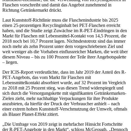
Flaschen vorschreibt und damit das Angebot zunehmend in
Richtung Getränkemarkt drückt.
Laut Kunststoff-Richtlinie muss die Flaschenindustrie bis 2025
einen 25-prozentigen Recyclinginhalt bei PET-Flaschen erreicht
haben, und die Studie zeigt Zuwächse im R-PET-Eindringen in den
Markt für Flaschen mit Lebensmittel-Kontakt von 14,5 Prozent, die
2018 noch bei 10,7 Prozent lagen. Nichtsdestotrotz sind das immer
noch mehr als zehn Prozent unter dem vorgeschriebenen Ziel und
weit weniger als die Vorhaben einflussreicher Marken, die weit über
diesem Niveau – bis zu 100 Prozent der Teile ihrer Angebotspalette
– liegen.
Der ICIS-Report verdeutlichte, dass im Jahr 2019 der Anteil des R-
PET-Angebots, das vom Markt für Flaschen mit
Lebensmittelkontakt absorbiert wurde, auf 32 Prozent im Vergleich
zu 2018 mit 25 Prozent stieg, was diesen Trend widerspiegelt und
sich durch die Versorgungskette mit signifikanten Getränkemarken-
Zielen zieht, mehr nachhaltige Verpackungen für ihre Produkte
anzubieten, da hierfür der Druck der Verbraucher anhielt – nach
einer extrem hohen Kunststoff-Verschmutzung der Umwelt, oftmals
als Blauer Planet-Effekt zitiert.
„Die Umfrage von 2019 zeigt in mehrfacher Hinsicht Fortschritte
der R-PET-Angebote in den Markt“, schloss McGeough. „Dennoch