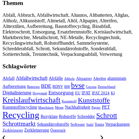
Themen
Abfall, Abbruch, Abfallwirtschaft, Altautos, Altbatterien, Altglas,
Altholz, Altkunststoff, Altmetall, Altöl, Altpapier, Altreifen,
Alttextilien, Aufbereitung, Baustoffrecycling, Bioabfall,
Elektroschrott, Entsorgung, Ersatzbrennstoffe, Kreislaufwirtschaft,
Marktberichte, Metallschrott, NE-Metalle, Recyclingtechnik,
Recyclingwirtschaft, Rohstoffhandel, Sammelsysteme,
Schredderabfall, Schrott, Sekundärrohstoffe, Sonderabfall,
Sortiertechnik, Trenntechnik, Verpackungsabfall, Verwertung
Schlagwörter
Abfall
Abfallwirtschaft
Abfälle
aluminium
Altpapier
Altholz
Altreifen
bvse
BDE
Aufbereitung
BDSV
Batterien
BIR
Corona
Deutschland
Entsorgung
Digitalisierung
IFAT
EU
IFAT 2024
KI
Doppstadt
Kreislaufwirtschaft
Kunststoffe
Kunststoff
Kunststoffrecycling
PET
Nachhaltigkeit
Maschinen
Messe
Papier
Recycling
Schrott
Rezyklate
Schredder
Rohstoffe
Schrottmarkt
Verpackungen
Sekundärrohstoffe
Software
Tomra
Stahl
Zerkleinerung
Zerkleinerer
Österreich