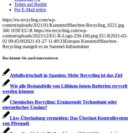
Teilen auf Reddit
Per E-Mail teilen
https://eu-recycling.com/wp-
content/uploads/2021/01/Kunststoffflaschen-Recycling_0221.jpg
360
1030
EU-R
https://eu-recycling.com/wp-
content/uploads/2023/12/EU-R-Logo-250-100.png
EU-R
2021-02-
02 09:45:00
2021-01-27 11:49:33
Europas Kunststoffflaschen-
Recycling mangelt es an Sammel-Infrastruktur
Das könnte Sie auch interessieren
Abfallwirtschaft in Spanien: Mehr Recycling ist das Ziel
Wie alle Bestandteile von Lithium-Ionen-Batterien recycelt
werden können
Chemisches Recycling: Ergänzende Technologie oder
energetischer Unsinn?
Lkw-Überladung vermeiden: Das Überlast-Kontrollsystem
von Pfreundt