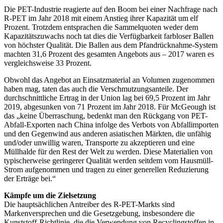
Die PET-Industrie reagierte auf den Boom bei einer Nachfrage nach
R-PET im Jahr 2018 mit einem Anstieg ihrer Kapazität um elf
Prozent. Trotzdem entsprachen die Sammelquoten weder dem
Kapazitätszuwachs noch tat dies die Verfügbarkeit farbloser Ballen
von höchster Qualität. Die Ballen aus dem Pfandrücknahme-System
machten 31,6 Prozent des gesamten Angebots aus – 2017 waren es
vergleichsweise 33 Prozent.
Obwohl das Angebot an Einsatzmaterial an Volumen zugenommen
haben mag, taten das auch die Verschmutzungsanteile. Der
durchschnittliche Ertrag in der Union lag bei 69,5 Prozent im Jahr
2019, abgesunken von 71 Prozent im Jahr 2018. Für McGeough ist
das „keine Überraschung, bedenkt man den Rückgang von PET-
Abfall-Exporten nach China infolge des Verbots von Abfallimporten
und den Gegenwind aus anderen asiatischen Märkten, die unfähig
und/oder unwillig waren, Transporte zu akzeptieren und eine
Müllhalde für den Rest der Welt zu werden. Diese Materialien von
typischerweise geringerer Qualität werden seitdem vom Hausmüll-
Strom aufgenommen und tragen zu einer generellen Reduzierung
der Erträge bei.“
Kämpfe um die Zielsetzung
Die hauptsächlichen Antreiber des R-PET-Markts sind
Markenversprechen und die Gesetzgebung, insbesondere die
Kunststoff-Richtlinie, die die Verwendung von Recyclingstoffen in