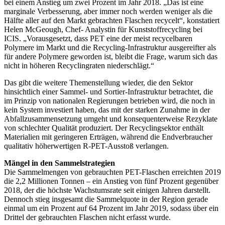
bei einem Anstieg um zwei Prozent im Jahr 2018. „Das ist eine
marginale Verbesserung, aber immer noch werden weniger als die
Hälfte aller auf den Markt gebrachten Flaschen recycelt“, konstatiert
Helen McGeough, Chef- Analystin für Kunststoffrecycling bei
ICIS. „Vorausgesetzt, dass PET eine der meist recycelbaren
Polymere im Markt und die Recycling-Infrastruktur ausgereifter als
für andere Polymere geworden ist, bleibt die Frage, warum sich das
nicht in höheren Recyclingraten niederschlägt.“
Das gibt die weitere Themenstellung wieder, die den Sektor
hinsichtlich einer Sammel- und Sortier-Infrastruktur betrachtet, die
im Prinzip von nationalen Regierungen betrieben wird, die noch in
kein System investiert haben, das mit der starken Zunahme in der
Abfallzusammensetzung umgeht und konsequenterweise Rezyklate
von schlechter Qualität produziert. Der Recyclingsektor enthält
Materialien mit geringeren Erträgen, während die Endverbraucher
qualitativ höherwertigen R-PET-Ausstoß verlangen.
Mängel in den Sammelstrategien
Die Sammelmengen von gebrauchten PET-Flaschen erreichten 2019
die 2,2 Millionen Tonnen – ein Anstieg von fünf Prozent gegenüber
2018, der die höchste Wachstumsrate seit einigen Jahren darstellt.
Dennoch stieg insgesamt die Sammelquote in der Region gerade
einmal um ein Prozent auf 64 Prozent im Jahr 2019, sodass über ein
Drittel der gebrauchten Flaschen nicht erfasst wurde.