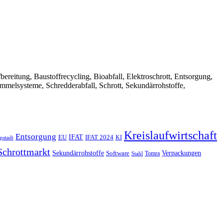
Aufbereitung, Baustoffrecycling, Bioabfall, Elektroschrott, Entsorgung,
ammelsysteme, Schredderabfall, Schrott, Sekundärrohstoffe,
Kreislaufwirtschaft
Entsorgung
IFAT
EU
IFAT 2024
KI
pstadt
Schrottmarkt
Verpackungen
Sekundärrohstoffe
Software
Tomra
Stahl