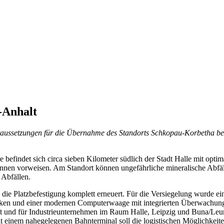
-Anhalt
ussetzungen für die Übernahme des Standorts Schkopau-Korbetha bei H
 befindet sich circa sieben Kilometer südlich der Stadt Halle mit opti
nen vorweisen. Am Standort können ungefährliche mineralische Abfälle
 Abfällen.
e Platzbefestigung komplett erneuert. Für die Versiegelung wurde ein
en und einer modernen Computerwaage mit integrierten Überwachungs-
ft und für Industrieunternehmen im Raum Halle, Leipzig und Buna/Leu
mit einem nahegelegenen Bahnterminal soll die logistischen Möglichkei