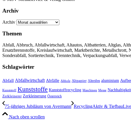
Archiv
Archiv
Themen
Abfall, Abbruch, Abfallwirtschaft, Altautos, Altbatterien, Altglas, Alth
Ersatzbrennstoffe, Kreislaufwirtschaft, Marktberichte, Metallschrott
Sonderabfall, Sortiertechnik, Trenntechnik, Verpackungsabfall, Verw
Schlagwörter
Abfall
Abfallwirtschaft
Abfälle
aluminium
Aufbe
Altpapier
Altholz
Altreifen
Kunststoffe
Kunststoffrecycling
Nachhaltigkei
Kunststoff
Maschinen
Messe
Zerkleinerung
Zerkleinerer
Österreich
75-jähriges Jubiläum von Avermann
RecyclingAktiv & TiefbauLive
Nach oben scrollen