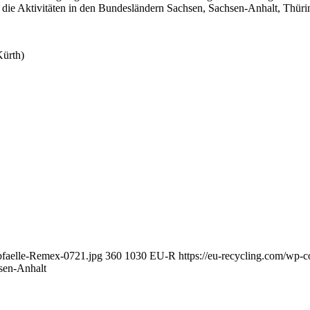
e die Aktivitäten in den Bundesländern Sachsen, Sachsen-Anhalt, Thüri
Kürth)
Abfaelle-Remex-0721.jpg
360
1030
EU-R
https://eu-recycling.com/wp
sen-Anhalt