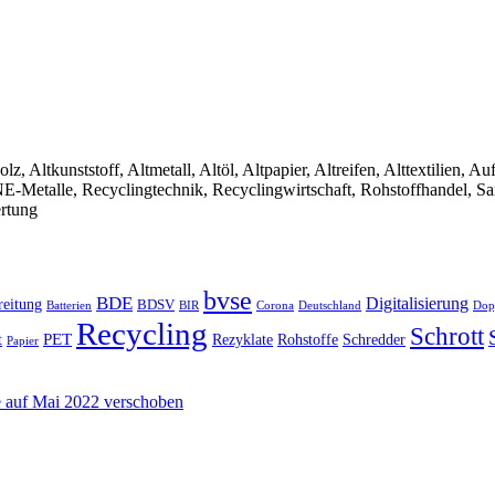
olz, Altkunststoff, Altmetall, Altöl, Altpapier, Altreifen, Alttextilien, 
, NE-Metalle, Recyclingtechnik, Recyclingwirtschaft, Rohstoffhandel, S
ertung
bvse
BDE
Digitalisierung
reitung
BDSV
Batterien
BIR
Dop
Corona
Deutschland
Recycling
Schrott
PET
Rezyklate
Schredder
t
Rohstoffe
Papier
 auf Mai 2022 verschoben