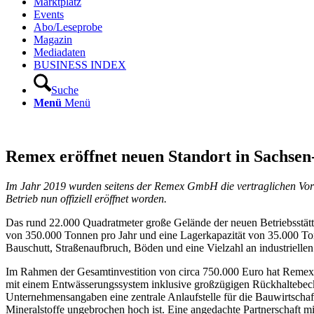
Marktplatz
Events
Abo/Leseprobe
Magazin
Mediadaten
BUSINESS INDEX
Suche
Menü
Menü
Remex eröffnet neuen Standort in Sachsen
Im Jahr 2019 wurden seitens der Remex GmbH die vertraglichen Vora
Betrieb nun offiziell eröffnet worden.
Das rund 22.000 Quadratmeter große Gelände der neuen Betriebsstätte
von 350.000 Tonnen pro Jahr und eine Lagerkapazität von 35.000 Ton
Bauschutt, Straßenaufbruch, Böden und eine Vielzahl an industriellen
Im Rahmen der Gesamtinvestition von circa 750.000 Euro hat Remex di
mit einem Entwässerungssystem inklusive großzügigen Rückhaltebeck
Unternehmensangaben eine zentrale Anlaufstelle für die Bauwirtscha
Mineralstoffe ungebrochen hoch ist. Eine angedachte Partnerschaft 