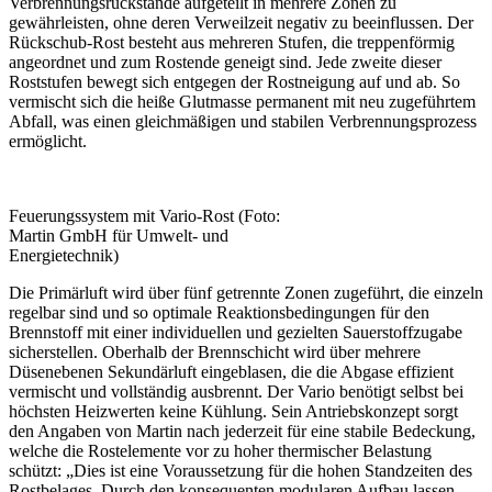
Verbrennungsrückstände aufgeteilt in mehrere Zonen zu
gewährleisten, ohne deren Verweilzeit negativ zu beeinflussen. Der
Rückschub-Rost besteht aus mehreren Stufen, die treppenförmig
angeordnet und zum Rostende geneigt sind. Jede zweite dieser
Roststufen bewegt sich entgegen der Rostneigung auf und ab. So
vermischt sich die heiße Glutmasse permanent mit neu zugeführtem
Abfall, was einen gleichmäßigen und stabilen Verbrennungsprozess
ermöglicht.
Feuerungssystem mit Vario-Rost (Foto:
Martin GmbH für Umwelt- und
Energietechnik)
Die Primärluft wird über fünf getrennte Zonen zugeführt, die einzeln
regelbar sind und so optimale Reaktionsbedingungen für den
Brennstoff mit einer individuellen und gezielten Sauerstoffzugabe
sicherstellen. Oberhalb der Brennschicht wird über mehrere
Düsenebenen Sekundärluft eingeblasen, die die Abgase effizient
vermischt und vollständig ausbrennt. Der Vario benötigt selbst bei
höchsten Heizwerten keine Kühlung. Sein Antriebskonzept sorgt
den Angaben von Martin nach jederzeit für eine stabile Bedeckung,
welche die Rostelemente vor zu hoher thermischer Belastung
schützt: „Dies ist eine Voraussetzung für die hohen Standzeiten des
Rostbelages. Durch den konsequenten modularen Aufbau lassen