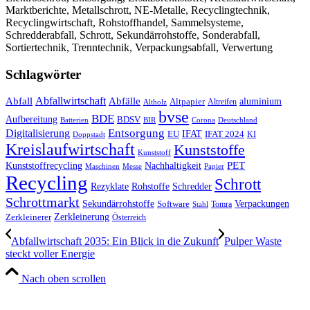
Marktberichte, Metallschrott, NE-Metalle, Recyclingtechnik,
Recyclingwirtschaft, Rohstoffhandel, Sammelsysteme,
Schredderabfall, Schrott, Sekundärrohstoffe, Sonderabfall,
Sortiertechnik, Trenntechnik, Verpackungsabfall, Verwertung
Schlagwörter
Abfall
Abfallwirtschaft
Abfälle
aluminium
Altpapier
Altholz
Altreifen
bvse
BDE
Aufbereitung
BDSV
Batterien
BIR
Corona
Deutschland
Entsorgung
Digitalisierung
IFAT
EU
IFAT 2024
KI
Doppstadt
Kreislaufwirtschaft
Kunststoffe
Kunststoff
Kunststoffrecycling
PET
Nachhaltigkeit
Maschinen
Messe
Papier
Recycling
Schrott
Rezyklate
Schredder
Rohstoffe
Schrottmarkt
Verpackungen
Sekundärrohstoffe
Software
Tomra
Stahl
Zerkleinerung
Zerkleinerer
Österreich
Abfallwirtschaft 2035: Ein Blick in die Zukunft
Pulper Waste
steckt voller Energie
Nach oben scrollen