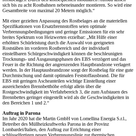
sich bis zu acht Rostbahnen nebeneinander montieren. So wird eine
Gesamtbreite von maximal 20 Metern möglich.“
Mit einer gezielten Anpassung des Rostbelages an die materiellen
Spezifikationen von Ersatzbrennstoffen seien optimale
Verbrennungsbedingungen und geringe Emissionen für ein sehr
breites Spektrum von Heizwerten erzielbar: „Mit Hilfe einer
erhöhten Schürleistung durch die Auswahl von geeigneten
Roststäben im vorderen Rostbereich und der individuell
einstellbaren Schürgeschwindigkeit können die beschleunigten
Trocknungs- und Ausgasungsphasen des EBS verzögert und das
Feuer in die Richtung der angrenzenden Hauptbrandzone verlagert
werden. In der Hauptausbrandzone sorgt der Rostbelag für eine gute
Durchmischung und damit optimalen Feststoffausbrand. Die für
EBS mit geringen Ascheanteilen wichtige Einstellung einer
ausreichenden Brennbetthöhe erfolgt allein über die
Rostgeschwindigkeit im Verfahrbereich 3, die zum Aufstauen des
Brennbettes geringer eingestellt wird als die Geschwindigkeiten in
den Bereichen 1 und 2.“
Auftrag in Parona
Im Jahr 2020 hat die Martin GmbH von Lomellina Energia S.r.l.,
Betreiber des Müllheizkraftwerks Parona in der Provinz
Lombardei/Italien, den Auftrag zur Errichtung einer
schlüsselfertigen neuen Verbrennungslinie zur thermischen