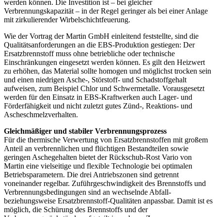
werden können. Die Investition ist – bei gleicher
Verbrennungskapazität – in der Regel geringer als bei einer Anlage
mit zirkulierender Wirbelschichtfeuerung.
Wie der Vortrag der Martin GmbH einleitend feststellte, sind die
Qualitätsanforderungen an die EBS-Produktion gestiegen: Der
Ersatzbrennstoff muss ohne betriebliche oder technische
Einschränkungen eingesetzt werden können. Es gilt den Heizwert
zu erhöhen, das Material sollte homogen und möglichst trocken sein
und einen niedrigen Asche-, Störstoff- und Schadstoffgehalt
aufweisen, zum Beispiel Chlor und Schwermetalle. Vorausgesetzt
werden für den Einsatz in EBS-Kraftwerken auch Lager- und
Förderfähigkeit und nicht zuletzt gutes Zünd-, Reaktions- und
Ascheschmelzverhalten.
Gleichmäßiger und stabiler Verbrennungsprozess
Für die thermische Verwertung von Ersatzbrennstoffen mit großem
Anteil an verbrennlichen und flüchtigen Bestandteilen sowie
geringen Aschegehalten bietet der Rückschub-Rost Vario von
Martin eine vielseitige und flexible Technologie bei optimalen
Betriebsparametern. Die drei Antriebszonen sind getrennt
voneinander regelbar. Zuführgeschwindigkeit des Brennstoffs und
Verbrennungsbedingungen sind an wechselnde Abfall-
beziehungsweise Ersatzbrennstoff-Qualitäten anpassbar. Damit ist es
möglich, die Schürung des Brennstoffs und der