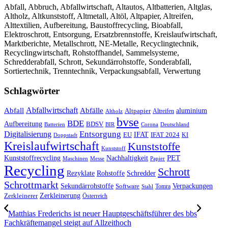
Abfall, Abbruch, Abfallwirtschaft, Altautos, Altbatterien, Altglas,
Altholz, Altkunststoff, Altmetall, Altöl, Altpapier, Altreifen,
Alttextilien, Aufbereitung, Baustoffrecycling, Bioabfall,
Elektroschrott, Entsorgung, Ersatzbrennstoffe, Kreislaufwirtschaft,
Marktberichte, Metallschrott, NE-Metalle, Recyclingtechnik,
Recyclingwirtschaft, Rohstoffhandel, Sammelsysteme,
Schredderabfall, Schrott, Sekundärrohstoffe, Sonderabfall,
Sortiertechnik, Trenntechnik, Verpackungsabfall, Verwertung
Schlagwörter
Abfall
Abfallwirtschaft
Abfälle
aluminium
Altpapier
Altholz
Altreifen
bvse
BDE
Aufbereitung
BDSV
Batterien
BIR
Corona
Deutschland
Entsorgung
Digitalisierung
IFAT
EU
IFAT 2024
KI
Doppstadt
Kreislaufwirtschaft
Kunststoffe
Kunststoff
Kunststoffrecycling
PET
Nachhaltigkeit
Maschinen
Messe
Papier
Recycling
Schrott
Rezyklate
Schredder
Rohstoffe
Schrottmarkt
Verpackungen
Sekundärrohstoffe
Software
Tomra
Stahl
Zerkleinerung
Zerkleinerer
Österreich
Matthias Frederichs ist neuer Hauptgeschäftsführer des bbs
Fachkräftemangel steigt auf Allzeithoch