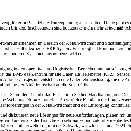
kzeug für zum Beispiel die Tourenplanung auszustatten. Heute geht e
den bringen. Insellösungen sind heutzutage nicht mehr zeitgemäß. Aber
oftwareunternehmen im Bereich der Abfallwirtschaft und Stadtreinigu
 ist ein voll integriertes ERP-System. Es ermöglicht kommunalen un
auch mit anderen Systemen zusammenzuwirken.“
einigung in den operativen und logistischen Bereichen und tauscht zu
st das BMS das Zentrum für alle Daten aus Telemetrie (KFZ), Sensorik
n Anbieter. Insgesamt entsteht so eine Unternehmenslösung, die die Anf
nbindung der Abfallwirtschaft an die Smart City.
ten Stand der Technik dar. Es sucht in Sachen Handhabung und Design 
 eine Webanwendung zu werden. So wird der Kunde in die Lage versetzt,
sanforderungen in der Abfallwirtschaft und der Entsorgung kontinuie
nd diskutieren neue Lösungen für neue Anforderungen, planen mit uns
nseren Kunden aus der Branche ein sehr agiles und zukunftsorientiertes
chätzen – mittlerweile sogar in der Schweiz, wo wir seit Januar 2021 e
n Partner immer wertvoller“, teilt das Unternehmen mit.