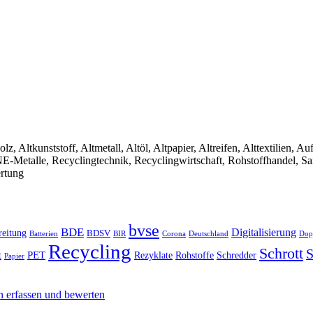
olz, Altkunststoff, Altmetall, Altöl, Altpapier, Altreifen, Alttextilien, 
, NE-Metalle, Recyclingtechnik, Recyclingwirtschaft, Rohstoffhandel, S
ertung
bvse
BDE
Digitalisierung
reitung
BDSV
Batterien
BIR
Dop
Corona
Deutschland
Recycling
Schrott
S
PET
Rezyklate
Schredder
t
Rohstoffe
Papier
n erfassen und bewerten