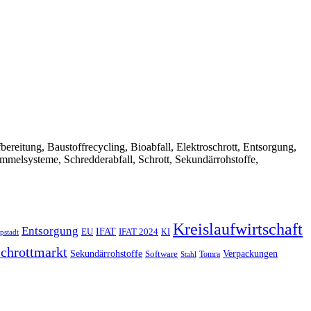
Aufbereitung, Baustoffrecycling, Bioabfall, Elektroschrott, Entsorgung,
ammelsysteme, Schredderabfall, Schrott, Sekundärrohstoffe,
Kreislaufwirtschaft
Entsorgung
IFAT
EU
IFAT 2024
KI
pstadt
chrottmarkt
Verpackungen
Sekundärrohstoffe
Software
Tomra
Stahl