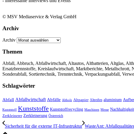
- Interessante Interviews und Events
© MSV Mediaservice & Verlag GmbH
Archiv
Archiv
Themen
Abfall, Abbruch, Abfallwirtschaft, Altautos, Altbatterien, Altglas, Alth
Ersatzbrennstoffe, Kreislaufwirtschaft, Marktberichte, Metallschrott
Sonderabfall, Sortiertechnik, Trenntechnik, Verpackungsabfall, Verw
Schlagwörter
Abfall
Abfallwirtschaft
Abfälle
aluminium
Aufbe
Altpapier
Altholz
Altreifen
Kunststoffe
Kunststoffrecycling
Nachhaltigkei
Kunststoff
Maschinen
Messe
Zerkleinerung
Zerkleinerer
Österreich
Sicherheit für die externe IT-Infrastruktur
WasteAnt: Abfallqualitäte