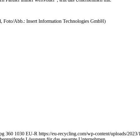
l, Foto/Abb.: Insert Information Technologies GmbH)
jpg
360
1030
EU-R
https://eu-recycling.com/wp-content/uploads/202
sübergreifende Lösungen für das gesamte Unternehmen