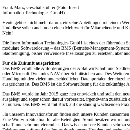
Frank Marx, Geschäftsführer (Foto: Insert
Information Technologies GmbH)
Heute geht es nicht mehr darum, einzelne Abteilungen mit einem Wer
Und diese sollen auch noch einen Mehrwert für Mitarbeitende und Kun
Nein!
Die Insert Information Technologies GmbH ist eines der führenden S
modulare Softwarelösung – das BMS (Betriebs-Management-System) –
Stadtreinigung, bisher verwendete Insellösungen zu ersetzen, aber 
Für die Zukunft ausgerichtet
Das BMS erfüllt alle Anforderungen der Abfallwirtschaft und Stadtr
oder Microsoft Dynamics NAV über Schnittstellen aus. Des Weiteren i
Handling mit den vielen unterschiedlichen Datenportalen der einzelne
ausgerichtet ist. Das BMS ist die Softwarelösung für die zukünftige A
Das BMS wurde im Jahr 2015 ganz neu entwickelt und stellt den neues
ausgelegt und sogar schon darauf vorbereitet, irgendwann zusätzlich
zu nutzen. Das BMS wird mit Blick auf die ständig wachsenden Praxi
„In unserem Innovationsforum finden sich unsere Kunden zusammen u
Eine Win-win-Situation für alle Beteiligten. Somit besitzen wir mit u
schafft und sehr motivierend ist. Das wissen unsere Kunden sehr zu s
Erfahrungen aufgrund des Inputs durch unsere Kunden und technische