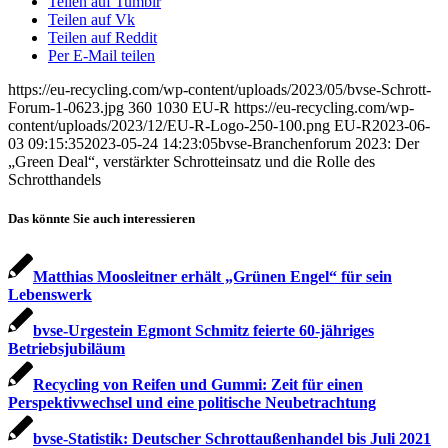
Teilen auf Tumblr
Teilen auf Vk
Teilen auf Reddit
Per E-Mail teilen
https://eu-recycling.com/wp-content/uploads/2023/05/bvse-Schrott-
Forum-1-0623.jpg
360
1030
EU-R
https://eu-recycling.com/wp-
content/uploads/2023/12/EU-R-Logo-250-100.png
EU-R
2023-06-
03 09:15:35
2023-05-24 14:23:05
bvse-Branchenforum 2023: Der
„Green Deal“, verstärkter Schrotteinsatz und die Rolle des
Schrotthandels
Das könnte Sie auch interessieren
Matthias Moosleitner erhält „Grünen Engel“ für sein
Lebenswerk
bvse-Urgestein Egmont Schmitz feierte 60-jähriges
Betriebsjubiläum
Recycling von Reifen und Gummi: Zeit für einen
Perspektivwechsel und eine politische Neubetrachtung
bvse-Statistik: Deutscher Schrottaußenhandel bis Juli 2021