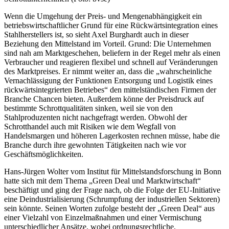
Wenn die Umgehung der Preis- und Mengenabhängigkeit ein
betriebswirtschaftlicher Grund für eine Rückwärtsintegration eines
Stahlherstellers ist, so sieht Axel Burghardt auch in dieser
Beziehung den Mittelstand im Vorteil. Grund: Die Unternehmen
sind nah am Marktgeschehen, beliefern in der Regel mehr als einen
Verbraucher und reagieren flexibel und schnell auf Veränderungen
des Marktpreises. Er nimmt weiter an, dass die „wahrscheinliche
Vernachlässigung der Funktionen Entsorgung und Logistik eines
rückwärtsintegrierten Betriebes“ den mittelständischen Firmen der
Branche Chancen bieten. Außerdem könne der Preisdruck auf
bestimmte Schrottqualitäten sinken, weil sie von den
Stahlproduzenten nicht nachgefragt werden. Obwohl der
Schrotthandel auch mit Risiken wie dem Wegfall von
Handelsmargen und höheren Lagerkosten rechnen müsse, habe die
Branche durch ihre gewohnten Tätigkeiten nach wie vor
Geschäftsmöglichkeiten.
Hans-Jürgen Wolter vom Institut für Mittelstandsforschung in Bonn
hatte sich mit dem Thema „Green Deal und Marktwirtschaft“
beschäftigt und ging der Frage nach, ob die Folge der EU-Initiative
eine Deindustrialisierung (Schrumpfung der industriellen Sektoren)
sein könnte. Seinen Worten zufolge besteht der „Green Deal“ aus
einer Vielzahl von Einzelmaßnahmen und einer Vermischung
unterschiedlicher Ansätze, wobei ordnungsrechtliche,