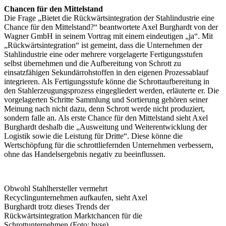
Chancen für den Mittelstand
Die Frage „Bietet die Rückwärtsintegration der Stahlindustrie eine
Chance für den Mittelstand?“ beantwortete Axel Burghardt von der
Wagner GmbH in seinem Vortrag mit einem eindeutigen „ja“. Mit
„Rückwärtsintegration“ ist gemeint, dass die Unternehmen der
Stahlindustrie eine oder mehrere vorgelagerte Fertigungsstufen
selbst übernehmen und die Aufbereitung von Schrott zu
einsatzfähigen Sekundärrohstoffen in den eigenen Prozessablauf
integrieren. Als Fertigungsstufe könne die Schrottaufbereitung in
den Stahlerzeugungsprozess eingegliedert werden, erläuterte er. Die
vorgelagerten Schritte Sammlung und Sortierung gehören seiner
Meinung nach nicht dazu, denn Schrott werde nicht produziert,
sondern falle an. Als erste Chance für den Mittelstand sieht Axel
Burghardt deshalb die „Ausweitung und Weiterentwicklung der
Logistik sowie die Leistung für Dritte“. Diese könne die
Wertschöpfung für die schrottliefernden Unternehmen verbessern,
ohne das Handelsergebnis negativ zu beeinflussen.
Obwohl Stahlhersteller vermehrt
Recyclingunternehmen aufkaufen, sieht Axel
Burghardt trotz dieses Trends der
Rückwärtsintegration Marktchancen für die
Schrottunternehmen (Foto: bvse)