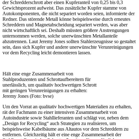
der Schredderschrott aber einen Kupferanteil von 0,25 bis 0,3
Gewichtsprozent aufweist. Das zusätzliche Kupfer stamme von
Autokomponenten, die nicht separiert worden seien, informierte der
Redner. Das störende Metall könne beispielsweise durch erneutes
Schreddern und Magnetabscheidung separiert werden, was aber
nicht wirtschaftlich sei. Deshalb müssten größere Anstrengungen
unternommen werden, solche unerwünschten Metallanteile
abzutrennen. Laut Jeremy Jones sollten Stahlerzeugnisse so gestaltet
sein, dass sich Kupfer und andere unerwünschte Verunreinigungen
vor dem Recycling leicht demontieren lassen.
Hält eine enge Zusammenarbeit von
Stahlproduzenten und Schrottaufbereitern für
unerlässlich, um qualitativ hochwertigen Schrott
mit geringen Verunreinigungen zu erhalten:
Jeremy Jones (Foto: bvse)
Um den Vorrat an qualitativ hochwertigen Materialien zu erhalten,
rät der Fachmann zu einer intensiven Zusammenarbeit von
Autoindustrie sowie Stahllieferanten und schlägt vor, neben dem
„Design for Recycling“ auch Strategien zu realisieren, um
beispielsweise Kabelbäume aus Altautos vor dem Schreddern zu
entfernen. Gleichzeitig hält er eine enge Zusammenarbeit der