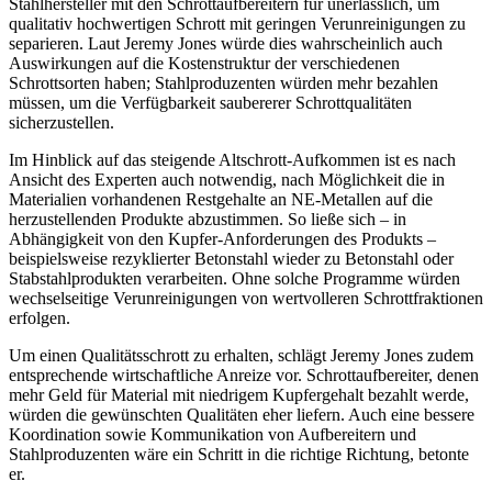
Stahlhersteller mit den Schrottaufbereitern für unerlässlich, um
qualitativ hochwertigen Schrott mit geringen Verunreinigungen zu
separieren. Laut Jeremy Jones würde dies wahrscheinlich auch
Auswirkungen auf die Kostenstruktur der verschiedenen
Schrottsorten haben; Stahlproduzenten würden mehr bezahlen
müssen, um die Verfügbarkeit saubererer Schrottqualitäten
sicherzustellen.
Im Hinblick auf das steigende Altschrott-Aufkommen ist es nach
Ansicht des Experten auch notwendig, nach Möglichkeit die in
Materialien vorhandenen Restgehalte an NE-Metallen auf die
herzustellenden Produkte abzustimmen. So ließe sich – in
Abhängigkeit von den Kupfer-Anforderungen des Produkts –
beispielsweise rezyklierter Betonstahl wieder zu Betonstahl oder
Stabstahlprodukten verarbeiten. Ohne solche Programme würden
wechselseitige Verunreinigungen von wertvolleren Schrottfraktionen
erfolgen.
Um einen Qualitätsschrott zu erhalten, schlägt Jeremy Jones zudem
entsprechende wirtschaftliche Anreize vor. Schrottaufbereiter, denen
mehr Geld für Material mit niedrigem Kupfergehalt bezahlt werde,
würden die gewünschten Qualitäten eher liefern. Auch eine bessere
Koordination sowie Kommunikation von Aufbereitern und
Stahlproduzenten wäre ein Schritt in die richtige Richtung, betonte
er.