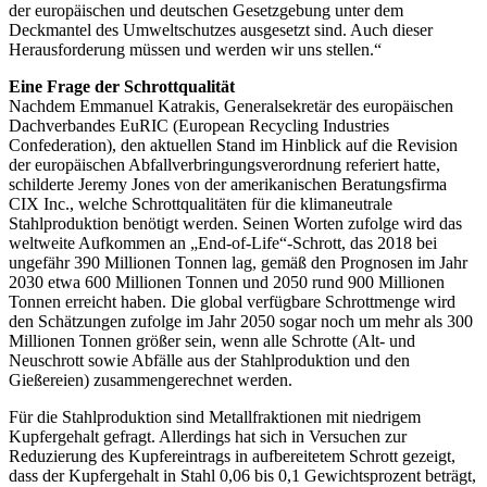
der europäischen und deutschen Gesetzgebung unter dem
Deckmantel des Umweltschutzes ausgesetzt sind. Auch dieser
Herausforderung müssen und werden wir uns stellen.“
Eine Frage der Schrottqualität
Nachdem Emmanuel Katrakis, Generalsekretär des europäischen
Dachverbandes EuRIC (European Recycling Indus­tries
Confederation), den aktuellen Stand im Hinblick auf die Revision
der europäischen Abfallverbringungsverordnung referiert hatte,
schilderte Jeremy Jones von der amerikanischen Beratungsfirma
CIX Inc., welche Schrottqualitäten für die klimaneutrale
Stahlproduktion benötigt werden. Seinen Worten zufolge wird das
weltweite Aufkommen an „End-of-Life“-Schrott, das 2018 bei
ungefähr 390 Millionen Tonnen lag, gemäß den Prognosen im Jahr
2030 etwa 600 Millionen Tonnen und 2050 rund 900 Millionen
Tonnen erreicht haben. Die global verfügbare Schrottmenge wird
den Schätzungen zufolge im Jahr 2050 sogar noch um mehr als 300
Millionen Tonnen größer sein, wenn alle Schrotte (Alt- und
Neuschrott sowie Abfälle aus der Stahlproduktion und den
Gießereien) zusammengerechnet werden.
Für die Stahlproduktion sind Metallfraktionen mit niedrigem
Kupfergehalt gefragt. Allerdings hat sich in Versuchen zur
Reduzierung des Kupfereintrags in aufbereitetem Schrott gezeigt,
dass der Kupfergehalt in Stahl 0,06 bis 0,1 Gewichtsprozent beträgt,