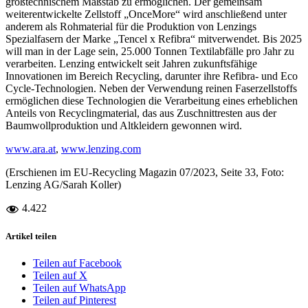
großtechnischem Maßstab zu ermöglichen. Der gemeinsam
weiterentwickelte Zellstoff „OnceMore“ wird anschließend unter
anderem als Rohmaterial für die Produktion von Lenzings
Spezialfasern der Marke „Tencel x Refibra“ mitverwendet. Bis 2025
will man in der Lage sein, 25.000 Tonnen Textilabfälle pro Jahr zu
verarbeiten. Lenzing entwickelt seit Jahren zukunftsfähige
Innovationen im Bereich Recycling, darunter ihre Refibra- und Eco
Cycle-Technologien. Neben der Verwendung reinen Faserzellstoffs
ermöglichen diese Technologien die Verarbeitung eines erheblichen
Anteils von Recyclingmaterial, das aus Zuschnittresten aus der
Baumwollproduktion und Altkleidern gewonnen wird.
www.ara.at
,
www.lenzing.com
(Erschienen im EU-Recycling Magazin 07/2023, Seite 33, Foto:
Lenzing AG/Sarah Koller)
4.422
Artikel teilen
Teilen auf Facebook
Teilen auf X
Teilen auf WhatsApp
Teilen auf Pinterest