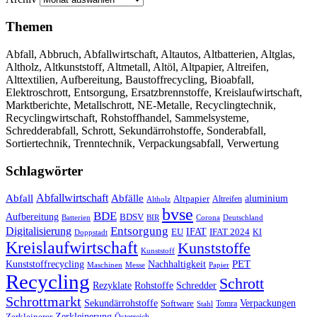
Themen
Abfall, Abbruch, Abfallwirtschaft, Altautos, Altbatterien, Altglas,
Altholz, Altkunststoff, Altmetall, Altöl, Altpapier, Altreifen,
Alttextilien, Aufbereitung, Baustoffrecycling, Bioabfall,
Elektroschrott, Entsorgung, Ersatzbrennstoffe, Kreislaufwirtschaft,
Marktberichte, Metallschrott, NE-Metalle, Recyclingtechnik,
Recyclingwirtschaft, Rohstoffhandel, Sammelsysteme,
Schredderabfall, Schrott, Sekundärrohstoffe, Sonderabfall,
Sortiertechnik, Trenntechnik, Verpackungsabfall, Verwertung
Schlagwörter
Abfall
Abfallwirtschaft
Abfälle
aluminium
Altpapier
Altholz
Altreifen
bvse
BDE
Aufbereitung
BDSV
Batterien
BIR
Corona
Deutschland
Entsorgung
Digitalisierung
IFAT
EU
IFAT 2024
KI
Doppstadt
Kreislaufwirtschaft
Kunststoffe
Kunststoff
Kunststoffrecycling
PET
Nachhaltigkeit
Maschinen
Messe
Papier
Recycling
Schrott
Rezyklate
Schredder
Rohstoffe
Schrottmarkt
Verpackungen
Sekundärrohstoffe
Software
Tomra
Stahl
Zerkleinerung