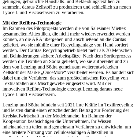
gelungen, gebrauchte Haushalts- und Bekleidungstextilien zu
sammeln, daraus Zellstoff zu produzieren und schließlich zu neuen
Lyocell- und Viscosefasern zu verarbeiten.
Mit der Refibra-Technologie
Im Rahmen des Pilotprojekts werden die von Salesianer Miettex
gesammelten Alttextilien, die nicht mehr wiederverwendet werden
können, an die ARA übergeben und anschließend an die Caritas
geliefert, wo sie mithilfe einer Recyclinganlage von Hand sortiert
werden. Der Caritas-Recyclingbetrieb bietet mehr als 70 Menschen
mit Behinderungen sichere Arbeitsplätze. Nach dem Sortierprozess
werden die Textilien an Södra geliefert, wo sie aufbereitet und zu
dem von Lenzing und Södra gemeinsam weiterentwickelten
Zellstoff der Marke „OnceMore“ verarbeitet werden. Es handelt sich
dabei um ein Verfahren, das zum großtechnischen Recycling von
Textilabfällen aus Mischgewebe eingesetzt wird. Mit der
innovativen Refibra-Technologie erzeugt Lenzing daraus neue
Lyocell- und Viscosefasern.
Lenzing und Södra bündeln seit 2021 ihre Kräfte im Textilrecycling
und leisten damit einen entscheidenden Beitrag zur Förderung der
Kreislaufwirtschaft in der Modebranche. Im Rahmen der
Kooperation beabsichtigen die Unternehmen, ihr Wissen
miteinander zu teilen und gemeinsam Verfahren zu entwickeln, um
eine breitere Nutzung von cellulosehaltigen Alttextilien in