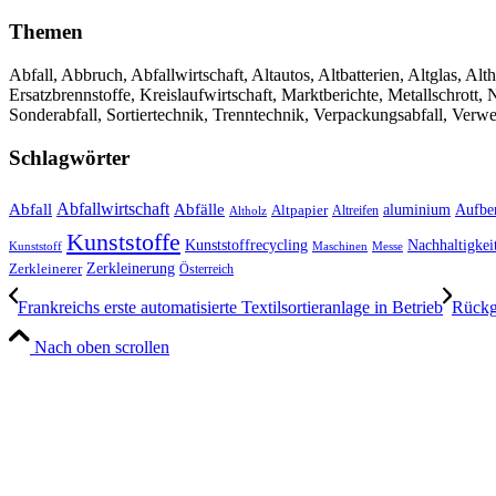
Themen
Abfall, Abbruch, Abfallwirtschaft, Altautos, Altbatterien, Altglas, Alth
Ersatzbrennstoffe, Kreislaufwirtschaft, Marktberichte, Metallschrott
Sonderabfall, Sortiertechnik, Trenntechnik, Verpackungsabfall, Verw
Schlagwörter
Abfall
Abfallwirtschaft
Abfälle
aluminium
Aufbe
Altpapier
Altholz
Altreifen
Kunststoffe
Kunststoffrecycling
Nachhaltigkei
Kunststoff
Maschinen
Messe
Zerkleinerung
Zerkleinerer
Österreich
Frankreichs erste automatisierte Textilsortieranlage in Betrieb
Rückge
Nach oben scrollen