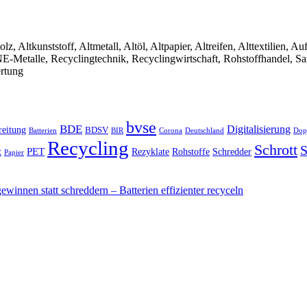
olz, Altkunststoff, Altmetall, Altöl, Altpapier, Altreifen, Alttextilien, 
, NE-Metalle, Recyclingtechnik, Recyclingwirtschaft, Rohstoffhandel, S
ertung
bvse
BDE
Digitalisierung
reitung
BDSV
Batterien
BIR
Dop
Corona
Deutschland
Recycling
Schrott
S
PET
Rezyklate
Schredder
t
Rohstoffe
Papier
winnen statt schreddern – Batterien effizienter recyceln