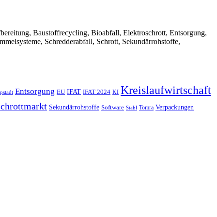
Aufbereitung, Baustoffrecycling, Bioabfall, Elektroschrott, Entsorgung,
ammelsysteme, Schredderabfall, Schrott, Sekundärrohstoffe,
Kreislaufwirtschaft
Entsorgung
IFAT
EU
IFAT 2024
KI
pstadt
chrottmarkt
Verpackungen
Sekundärrohstoffe
Software
Tomra
Stahl