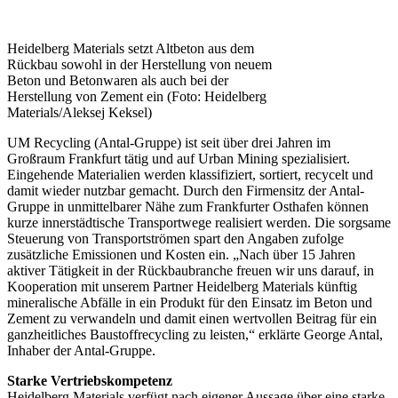
Heidelberg Materials setzt Altbeton aus dem
Rückbau sowohl in der Herstellung von neuem
Beton und Betonwaren als auch bei der
Herstellung von Zement ein (Foto: Heidelberg
Materials/Aleksej Keksel)
UM Recycling (Antal-Gruppe) ist seit über drei Jahren im
Großraum Frankfurt tätig und auf Urban Mining spezialisiert.
Eingehende Materialien werden klassifiziert, sortiert, recycelt und
damit wieder nutzbar gemacht. Durch den Firmensitz der Antal-
Gruppe in unmittelbarer Nähe zum Frankfurter Osthafen können
kurze innerstädtische Transportwege realisiert werden. Die sorgsame
Steuerung von Transportströmen spart den Angaben zufolge
zusätzliche Emissionen und Kosten ein. „Nach über 15 Jahren
aktiver Tätigkeit in der Rückbaubranche freuen wir uns darauf, in
Kooperation mit unserem Partner Heidelberg Materials künftig
mineralische Abfälle in ein Produkt für den Einsatz im Beton und
Zement zu verwandeln und damit einen wertvollen Beitrag für ein
ganzheitliches Baustoffrecycling zu leisten,“ erklärte George Antal,
Inhaber der Antal-Gruppe.
Starke Vertriebskompetenz
Heidelberg Materials verfügt nach eigener Aussage über eine starke