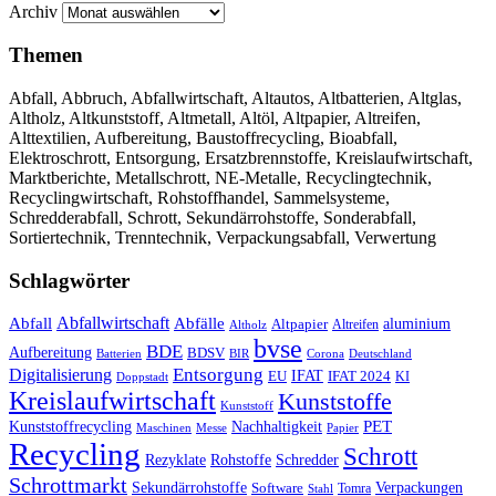
Archiv
Themen
Abfall, Abbruch, Abfallwirtschaft, Altautos, Altbatterien, Altglas,
Altholz, Altkunststoff, Altmetall, Altöl, Altpapier, Altreifen,
Alttextilien, Aufbereitung, Baustoffrecycling, Bioabfall,
Elektroschrott, Entsorgung, Ersatzbrennstoffe, Kreislaufwirtschaft,
Marktberichte, Metallschrott, NE-Metalle, Recyclingtechnik,
Recyclingwirtschaft, Rohstoffhandel, Sammelsysteme,
Schredderabfall, Schrott, Sekundärrohstoffe, Sonderabfall,
Sortiertechnik, Trenntechnik, Verpackungsabfall, Verwertung
Schlagwörter
Abfall
Abfallwirtschaft
Abfälle
aluminium
Altpapier
Altholz
Altreifen
bvse
BDE
Aufbereitung
BDSV
Batterien
BIR
Corona
Deutschland
Entsorgung
Digitalisierung
IFAT
EU
IFAT 2024
KI
Doppstadt
Kreislaufwirtschaft
Kunststoffe
Kunststoff
Kunststoffrecycling
PET
Nachhaltigkeit
Maschinen
Messe
Papier
Recycling
Schrott
Rezyklate
Schredder
Rohstoffe
Schrottmarkt
Verpackungen
Sekundärrohstoffe
Software
Tomra
Stahl