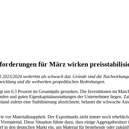
forderungen für März wirken preisstabilisi
sel 2023/2024 weiterhin als schwach dar. Gründe sind die Nachwirkun
twicklung und die weltweiten geopolitischen Bedrohungen.
nigt um 0,3 Prozent im Gesamtjahr gesunken. Die Investitionen im Masc
den und guten Eigenkapitalausstattungen der Unternehmen liegen. Zahlr
nd zuletzt eine Stabilisierung abzeichnete, belastet die schwache Aus
ie vor Materialknappheit. Der Exportmarkt zieht immer noch erheblic
Vormaterial. Diese Situation führte dazu, dass einige Aggregatbesitzer i
ief in den deutschen Markt ein, um Material für bestehende oder zukü