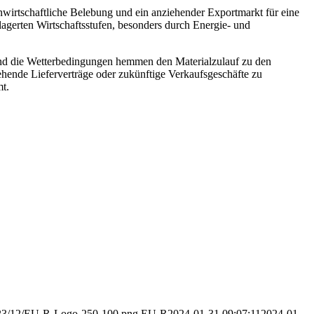
nwirtschaftliche Belebung und ein anziehender Exportmarkt für eine
lagerten Wirtschaftsstufen, besonders durch Energie- und
t und die Wetterbedingungen hemmen den Materialzulauf zu den
ehende Lieferverträge oder zukünftige Verkaufsgeschäfte zu
t.
2023/12/EU-R-Logo-250-100.png
EU-R
2024-01-31 09:07:11
2024-01-