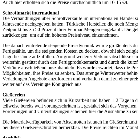
Auch hier erhöhten sich die Preise durchschnittlich um 10-15 €/t.
Schrottmarkt international
Die Verhandlungen über Schrottverkäufe im internationalen Handel set
Jahresende nachgegeben hatten. Türkische Hersteller, die noch Menge
Zeitpunkt bis zu 50 Prozent ihrer Februar-Mengen eingekauft. Die ge
zurückzogen, um auf ein höheres Preisniveau einzunehmen.
Die danach eintretende steigende Preisdynamik wurde größtenteils durc
Fertigstähle, um die steigenden Kosten zu decken, obwohl sich zeitg
Lagerbestände aufzufüllen. Aufgrund weiterer Verkaufsabschlüsse sin
weiterhin gestützt durch den Fertigproduktemarkt und durch die kurzf
Verkäufe abschließend auszuhandeln. Es wurde erwartet, dass die Pr
Möglichkeiten, ihre Preise zu senken. Das strenge Winterwetter behin
Verladungen Angebote anzufordern und verhalfen damit zu einer pre
weiter auf das Vereinigte Königreich aus.
Gießereien
Viele Gießereien befinden sich in Kurzarbeit und haben 1-2 Tage in
teilweise bereits weit vorangeschritten ist, gestaltet sich das Vorge
Förderungen und Unterstützungen scheinen hier die Ausnahme zu sei
Die Materialverfügbarkeit von Altschrotten ist auch im Gießereimar
bei diesen Gießereischrotten bemerkbar. Die Preise reichten im Monat
Ausblick