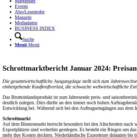
Marktplatz
Events
Abo/Leseprobe
Magazin
Mediadaten
BUSINESS INDEX
Suche
Menü
Menü
Schrottmarktbericht Januar 2024: Preisan
Die gesamtwirtschaftliche Ausgangslage stellt sich zum Jahreswech
einhergehende Kaufkraftverlust, die schwache weltwirtschaftliche En
Das Bruttoinlandsprodukt ist zum Jahresende preis- und saisonberei
deutlich zulegen. Dies dürfte an den immer noch hohen Auftragsbestän
Entwicklung bei. Während sich bei den Auftragseingängen aus dem Inla
Schrottmarkt
Auf dem Binnenmarkt herrscht besonders bei den Altschrotten nach w
Exportplätzen sind weiterhin gestiegen. Es besteht ein Ringen um das 
mehr ihre Kosten deckten. Niederländische Exporteure drängten bis t