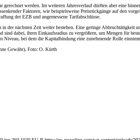
r gerechnet werden. Im weiteren Jahresverlauf dürften aber eine binne
nssenkender Faktoren, wie beispielsweise Preisrückgänge auf den vorge
Straffung der EZB und angemessene Tarifabschlüsse.
ch in der nächsten Zeit weiter bestehen. Eine geringe Abbruchtätigkei
d sind dabei, ihren Einkaufsradius zu vergrößern, um Mengen für best
hen Niveau, bei dem die Kapitalbindung eine zunehmende Rolle einnimm
hne Gewähr), Foto: O. Kürth
19.jpg
360
1030
EU-R
https://eu-recycling.com/wp-content/uploads/