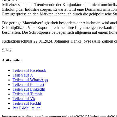
Mit einer schnellen Trendwende der Konjunktur kann nicht unmittelba
Erholung der Industrie sorgen. Erwartet wird eine Dominanz inflatio
Erzeugerpreise an den Märkten, aber auch durch die geldpolitische 
Die geringe Materialverfügbarkeit besonders der Altschrotte wird au
Schrottplätzen. Viele Exporteure haben ihre Lagermengen verkauft un
beschaffen. Die Schrottpreise bewegen sich allgemein auf einem ho
Redaktionsschluss 22.01.2024, Johannes Hanke, bvse (Alle Zahlen o
5.742
Artikel teilen
Teilen auf Facebook
Teilen auf X
Teilen auf WhatsApp
Teilen auf Pinterest
Teilen auf LinkedIn
Teilen auf Tumblr
Teilen auf Vk
Teilen auf Reddit
Per E-Mail teilen
https://eu-recycling.com/wp-content/uploads/2020/05/schrottmarkt20