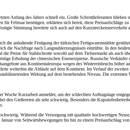
zten Anfang des Jahres schnell ein. Große Schrottlieferanten blieben s
n für Februar benötigen, erklärten sich bereit, diese Preisaufschläge 
festigte Stimmung bereitete sich auch auf den Kurzstreckenseeverkehr a
h die anhaltende Festigung der türkischen Fertigwarenmärkte gestützt. T
leich die Nachfrage nach Langstahlerzeugnissen eintrübte. In den bei
d die Preise für Stahlschrotte sowohl auf dem Tiefseemarkt als auch 
ristige Erholung der chinesischen Eisenerzpreise. Russische Verkäufer
eisangebote aus Kontinentaleuropa wegen des Wintereinbruchs höher a
derte weiterhin die Abläufe auf dem Kontinent. Im Verlauf der zweiten 
isstabilisierenden Wirkung auf dem bestehenden Niveau. Die extremen
 der Woche Kurzarbeit anmeldet, um der schlechten Auftragslage entg
hen bei den Gießereien als sehr schwierig. Besonders die Kupolofenbetrei
n.
kt schwierig. Während die Versorgung mit qualitativ hochwertigen Neu
 Januar von Seitwärtsbewegungen bis hin zu einem Preisaufschlag von 1