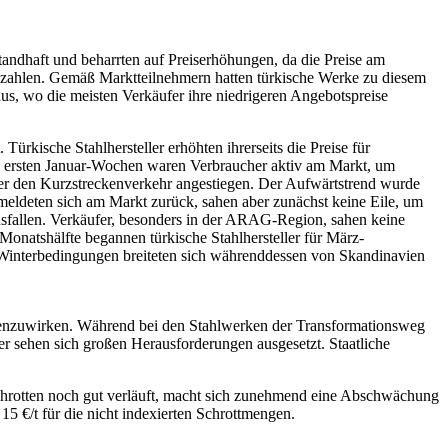
tandhaft und beharrten auf Preiserhöhungen, da die Preise am
zu zahlen. Gemäß Marktteilnehmern hatten türkische Werke zu diesem
us, wo die meisten Verkäufer ihre niedrigeren Angebotspreise
ürkische Stahlhersteller erhöhten ihrerseits die Preise für
den ersten Januar-Wochen waren Verbraucher aktiv am Markt, um
über den Kurzstreckenverkehr angestiegen. Der Aufwärtstrend wurde
 meldeten sich am Markt zurück, sahen aber zunächst keine Eile, um
usfallen. Verkäufer, besonders in der ARAG-Region, sahen keine
Monatshälfte begannen türkische Stahlhersteller für März-
 Winterbedingungen breiteten sich währenddessen von Skandinavien
egenzuwirken. Während bei den Stahlwerken der Transformationsweg
ber sehen sich großen Herausforderungen ausgesetzt. Staatliche
schrotten noch gut verläuft, macht sich zunehmend eine Abschwächung
5 €/t für die nicht indexierten Schrottmengen.