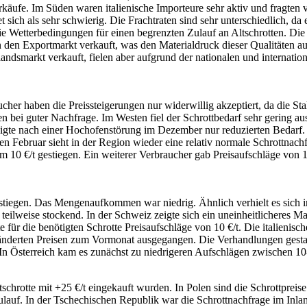
käufe. Im Süden waren italienische Importeure sehr aktiv und fragten ve
sich als sehr schwierig. Die Frachtraten sind sehr unterschiedlich, da
 Wetterbedingungen für einen begrenzten Zulauf an Altschrotten. Die S
in den Exportmarkt verkauft, was den Materialdruck dieser Qualitäten
ndsmarkt verkauft, fielen aber aufgrund der nationalen und internatio
er haben die Preissteigerungen nur widerwillig akzeptiert, da die Stahl
n bei guter Nachfrage. Im Westen fiel der Schrottbedarf sehr gering aus
te nach einer Hochofenstörung im Dezember nur reduzierten Bedarf. Di
 Februar sieht in der Region wieder eine relativ normale Schrottnachf
um 10 €/t gestiegen. Ein weiterer Verbraucher gab Preisaufschläge von 
estiegen. Das Mengenaufkommen war niedrig. Ähnlich verhielt es sich i
teilweise stockend. In der Schweiz zeigte sich ein uneinheitlicheres 
lte für die benötigten Schrotte Preisaufschläge von 10 €/t. Die italien
ränderten Preisen zum Vormonat ausgegangen. Die Verhandlungen gestal
 In Österreich kam es zunächst zu niedrigeren Aufschlägen zwischen 10-
tschrotte mit +25 €/t eingekauft wurden. In Polen sind die Schrottprei
auf. In der Tschechischen Republik war die Schrottnachfrage im Inland