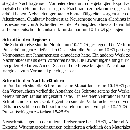
stieg die Nachfrage nach Vormaterialen durch die getätigten Exportver
logistischen Hemmnisse sehr groß. Frachtraum zu bekommen, gestaltet 
erhöht haben. Neben den geringen Abbruchtätigkeiten sorgten auch die
Altschrotten. Qualitativ hochwertige Neuschrotte wurden allerdings 
insbesondere von Altschrotten, wurden Anfang des Jahres auf dem Inla
auf dem deutschen Inlandsmarkt im Januar um 10-15 €/t gestiegen.
Schrott in den Regionen
Die Schrottpreise sind im Norden um 10-15 €/t gestiegen. Die Verbrauch
Preiserhöhungen zuließen. Im Osten sind die Preise um 10 €/t gestiege
Vormonaten mit Januarmengen eingedeckt hatte. Ein anderes Werk zeig
Nachholbedarf aus dem Vormonat hatte. Die Erwartungshaltung für den
bei guten Bedarfen. An der Saar sind die Preise bei guter Nachfrage 
Vergleich zum Vormonat gleich gelassen.
Schrott in den Nachbarländern
In Frankreich sind die Schrottpreise im Monat Januar um 10-15 €/t g
den Verbrauchern verlief die Abnahme der Schrotte seitens der Werke 
bereits für den Januar mitgekauft hatte. Ein weiterer Verbraucher zah
Schrotthändler überrascht. Eigentlich sind die Verbraucher von unve
€/t kam es schlussendlich zu Preisvereinbarungen von plus 10-15 €/t.
Preisaufschlägen zwischen 15-25 €/t.
Neuschrotte lagen an der unteren Preisgrenze bei +15 €/t, während Al
Extreme Witterungsbedingungen behinderten erheblich den Materialzul