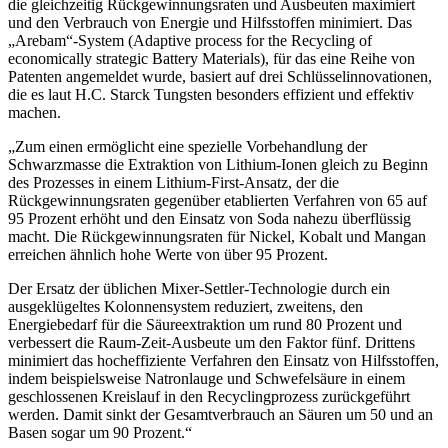
die gleichzeitig Rückgewinnungsraten und Ausbeuten maximiert
und den Verbrauch von Energie und Hilfsstoffen minimiert. Das
„Arebam“-System (Adaptive process for the Recycling of
economically strategic Battery Materials), für das eine Reihe von
Patenten angemeldet wurde, basiert auf drei Schlüsselinnovationen,
die es laut H.C. Starck Tungsten besonders effizient und effektiv
machen.
„Zum einen ermöglicht eine spezielle Vorbehandlung der
Schwarzmasse die Extraktion von Lithium-Ionen gleich zu Beginn
des Prozesses in einem Lithium-First-Ansatz, der die
Rückgewinnungsraten gegenüber etablierten Verfahren von 65 auf
95 Prozent erhöht und den Einsatz von Soda nahezu überflüssig
macht. Die Rückgewinnungsraten für Nickel, Kobalt und Mangan
erreichen ähnlich hohe Werte von über 95 Prozent.
Der Ersatz der üblichen Mixer-Settler-Technologie durch ein
ausgeklügeltes Kolonnensystem reduziert, zweitens, den
Energiebedarf für die Säureextraktion um rund 80 Prozent und
verbessert die Raum-Zeit-Ausbeute um den Faktor fünf. Drittens
minimiert das hocheffiziente Verfahren den Einsatz von Hilfsstoffen,
indem beispielsweise Natronlauge und Schwefelsäure in einem
geschlossenen Kreislauf in den Recyclingprozess zurückgeführt
werden. Damit sinkt der Gesamtverbrauch an Säuren um 50 und an
Basen sogar um 90 Prozent.“