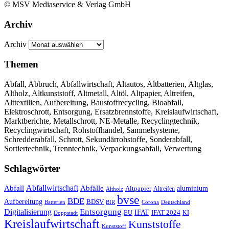
© MSV Mediaservice & Verlag GmbH
Archiv
Archiv
Themen
Abfall, Abbruch, Abfallwirtschaft, Altautos, Altbatterien, Altglas,
Altholz, Altkunststoff, Altmetall, Altöl, Altpapier, Altreifen,
Alttextilien, Aufbereitung, Baustoffrecycling, Bioabfall,
Elektroschrott, Entsorgung, Ersatzbrennstoffe, Kreislaufwirtschaft,
Marktberichte, Metallschrott, NE-Metalle, Recyclingtechnik,
Recyclingwirtschaft, Rohstoffhandel, Sammelsysteme,
Schredderabfall, Schrott, Sekundärrohstoffe, Sonderabfall,
Sortiertechnik, Trenntechnik, Verpackungsabfall, Verwertung
Schlagwörter
Abfall
Abfallwirtschaft
Abfälle
aluminium
Altpapier
Altholz
Altreifen
bvse
BDE
Aufbereitung
BDSV
Batterien
BIR
Corona
Deutschland
Entsorgung
Digitalisierung
IFAT
EU
IFAT 2024
KI
Doppstadt
Kreislaufwirtschaft
Kunststoffe
Kunststoff