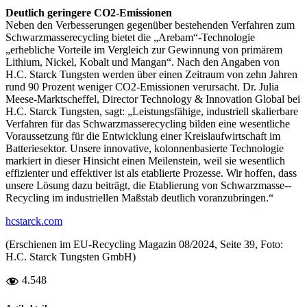
Deutlich geringere CO2-Emissionen
Neben den Verbesserungen gegenüber bestehenden Verfahren zum
Schwarzmasserecycling bietet die „Arebam“-Technologie
„erhebliche Vorteile im Vergleich zur Gewinnung von primärem
Lithium, Nickel, Kobalt und Mangan“. Nach den Angaben von
H.C. Starck Tungsten werden über einen Zeitraum von zehn Jahren
rund 90 Prozent weniger CO2-Emissionen verursacht. Dr. Julia
Meese-Marktscheffel, Director Technology & Innovation Global bei
H.C. Starck Tungsten, sagt: „Leistungsfähige, industriell skalierbare
Verfahren für das Schwarzmasserecycling bilden eine wesentliche
Voraussetzung für die Entwicklung einer Kreislaufwirtschaft im
Batteriesektor. Unsere innovative, kolonnenbasierte Technologie
markiert in dieser Hinsicht einen Meilenstein, weil sie wesentlich
effizienter und effektiver ist als eta­blierte Prozesse. Wir hoffen, dass
unsere Lösung dazu beiträgt, die Etablierung von Schwarzmasse-­
Recycling im industriellen Maßstab deutlich voranzubringen.“
hcstarck.com
(Erschienen im EU-Recycling Magazin 08/2024, Seite 39, Foto:
H.C. Starck Tungsten GmbH)
4.548