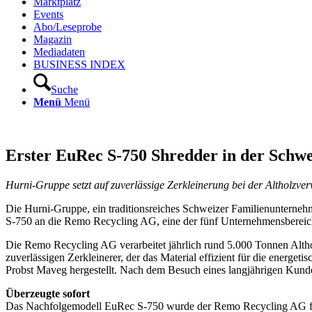
Marktplatz
Events
Abo/Leseprobe
Magazin
Mediadaten
BUSINESS INDEX
Suche
Menü
Menü
Erster EuRec S-750 Shredder in der Schwe
Hurni-Gruppe setzt auf zuverlässige Zerkleinerung bei der Altholzve
Die Hurni-Gruppe, ein traditionsreiches Schweizer Familienunterneh
S-750 an die Remo Recycling AG, eine der fünf Unternehmensbereich
Die Remo Recycling AG verarbeitet jährlich rund 5.000 Tonnen Alt
zuverlässigen Zerkleinerer, der das Material effizient für die energ
Probst Maveg hergestellt. Nach dem Besuch eines langjährigen Kunden
Überzeugte sofort
Das Nachfolgemodell EuRec S-750 wurde der Remo Recycling AG für 