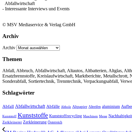
Abfallwirtschaft
- Interessante Interviews und Events
© MSV Mediaservice & Verlag GmbH
Archiv
Archiv
Themen
Abfall, Abbruch, Abfallwirtschaft, Altautos, Altbatterien, Altglas, Alth
Ersatzbrennstoffe, Kreislaufwirtschaft, Marktberichte, Metallschrott
Sonderabfall, Sortiertechnik, Trenntechnik, Verpackungsabfall, Verw
Schlagwörter
Abfall
Abfallwirtschaft
Abfälle
aluminium
Aufbe
Altpapier
Altholz
Altreifen
Kunststoffe
Kunststoffrecycling
Nachhaltigkei
Kunststoff
Maschinen
Messe
Zerkleinerung
Zerkleinerer
Österreich