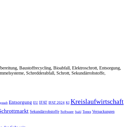
Aufbereitung, Baustoffrecycling, Bioabfall, Elektroschrott, Entsorgung,
ammelsysteme, Schredderabfall, Schrott, Sekundärrohstoffe,
Kreislaufwirtschaft
Entsorgung
IFAT
EU
IFAT 2024
KI
pstadt
Schrottmarkt
Verpackungen
Sekundärrohstoffe
Software
Tomra
Stahl