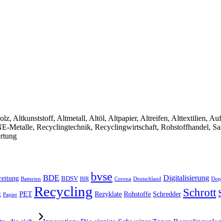
olz, Altkunststoff, Altmetall, Altöl, Altpapier, Altreifen, Alttextilien, 
, NE-Metalle, Recyclingtechnik, Recyclingwirtschaft, Rohstoffhandel, S
ertung
bvse
BDE
Digitalisierung
reitung
BDSV
Batterien
BIR
Dop
Corona
Deutschland
Recycling
Schrott
PET
Rezyklate
Schredder
t
Rohstoffe
Papier