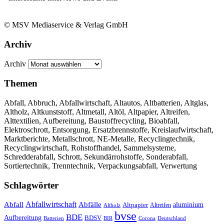
© MSV Mediaservice & Verlag GmbH
Archiv
Archiv
Themen
Abfall, Abbruch, Abfallwirtschaft, Altautos, Altbatterien, Altglas,
Altholz, Altkunststoff, Altmetall, Altöl, Altpapier, Altreifen,
Alttextilien, Aufbereitung, Baustoffrecycling, Bioabfall,
Elektroschrott, Entsorgung, Ersatzbrennstoffe, Kreislaufwirtschaft,
Marktberichte, Metallschrott, NE-Metalle, Recyclingtechnik,
Recyclingwirtschaft, Rohstoffhandel, Sammelsysteme,
Schredderabfall, Schrott, Sekundärrohstoffe, Sonderabfall,
Sortiertechnik, Trenntechnik, Verpackungsabfall, Verwertung
Schlagwörter
Abfall
Abfallwirtschaft
Abfälle
aluminium
Altpapier
Altholz
Altreifen
bvse
BDE
Aufbereitung
BDSV
Batterien
BIR
Corona
Deutschland