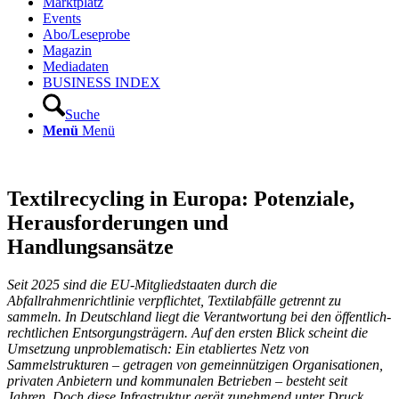
Marktplatz
Events
Abo/Leseprobe
Magazin
Mediadaten
BUSINESS INDEX
Suche
Menü
Menü
Textilrecycling in Europa: Potenziale,
Herausforderungen und
Handlungsansätze
Seit 2025 sind die EU-Mitgliedstaaten durch die
Abfallrahmenrichtlinie verpflichtet, Textilabfälle getrennt zu
sammeln. In Deutschland liegt die Verantwortung bei den öffentlich-
rechtlichen Entsorgungsträgern. Auf den ersten Blick scheint die
Umsetzung unproblematisch: Ein etabliertes Netz von
Sammelstrukturen – getragen von gemeinnützigen Organisationen,
privaten Anbietern und kommunalen Betrieben – besteht seit
Jahren. Doch diese Infrastruktur gerät zunehmend unter Druck.