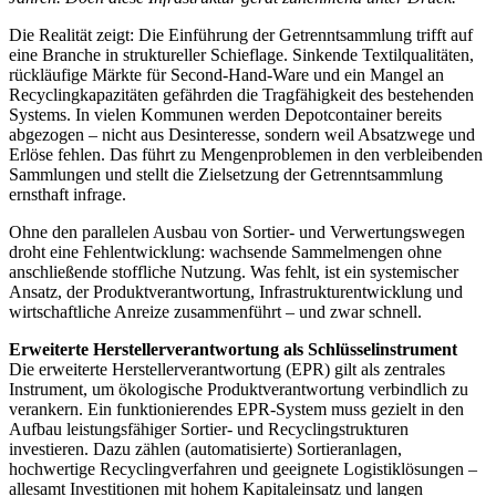
Die Realität zeigt: Die Einführung der Getrenntsammlung trifft auf
eine Branche in struktureller Schieflage. Sinkende Textilqualitäten,
rückläufige Märkte für Second-Hand-Ware und ein Mangel an
Recyclingkapazitäten gefährden die Tragfähigkeit des bestehenden
Systems. In vielen Kommunen werden Depotcontainer bereits
abgezogen – nicht aus Desinteresse, sondern weil Absatzwege und
Erlöse fehlen. Das führt zu Mengenproblemen in den verbleibenden
Sammlungen und stellt die Zielsetzung der Getrenntsammlung
ernsthaft infrage.
Ohne den parallelen Ausbau von Sortier- und Verwertungswegen
droht eine Fehlentwicklung: wachsende Sammelmengen ohne
anschließende stoffliche Nutzung. Was fehlt, ist ein systemischer
Ansatz, der Produktverantwortung, Infrastrukturentwicklung und
wirtschaftliche Anreize zusammenführt – und zwar schnell.
Erweiterte Herstellerverantwortung als Schlüsselinstrument
Die erweiterte Herstellerverantwortung (EPR) gilt als zentrales
Instrument, um ökologische Produktverantwortung verbindlich zu
verankern. Ein funktionierendes EPR-System muss gezielt in den
Aufbau leistungsfähiger Sortier- und Recyclingstrukturen
investieren. Dazu zählen (automatisierte) Sortieranlagen,
hochwertige Recyclingverfahren und geeignete Logistiklösungen –
allesamt Investitionen mit hohem Kapitaleinsatz und langen