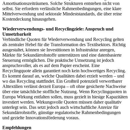
Amortisationszeiträumen. Solche Strukturen entstehen nicht von
selbst. Sie erfordern verlässliche Rahmenbedingungen, eine klare
Mittelverwendung und sektorale Mindeststandards, die über reine
Kostendeckung hinausgehen.
Wiederverwendungs- und Recyclingziele: Anspruch und
Umsetzbarkeit
Verbindliche Quoten für Wiederverwendung und Recycling gelten
als zentraler Hebel für die Transformation des Textilsektors. Richtig
ausgestaltet, können sie Investitionen in Infrastruktur anregen,
Märkte für Sekundärrohstoffe unterstützen und eine datenbasierte
Steuerung ermöglichen. Die praktische Umsetzung ist jedoch
anspruchsvoller, als es auf dem Papier erscheint. Eine
Recyclingquote allein garantiert noch kein hochwertiges Recycling.
Es kommt darauf an, welche Qualitäten dabei erzielt werden – und
wo das Recycling stattfindet. Ein Großteil potenziell verwertbarer
Alttextilien verlässt derzeit Europa – oft ohne gesicherte Nachweise
über eine tatsächliche stoffliche Nutzung. Wenn Recyclingquoten in
Europa Wirkung entfalten sollen, muss gezielt in hiesige Kapazitäten
investiert werden. Wirkungsvolle Quoten müssen daher qualitativ
unterlegt sein. Das setzt jedoch auch wirtschaftliche Anreize für
Sekundärrohstoffe, günstige regulatorische Rahmenbedingungen
und gezielte Innovationsförderung voraus.
Empfehlungen